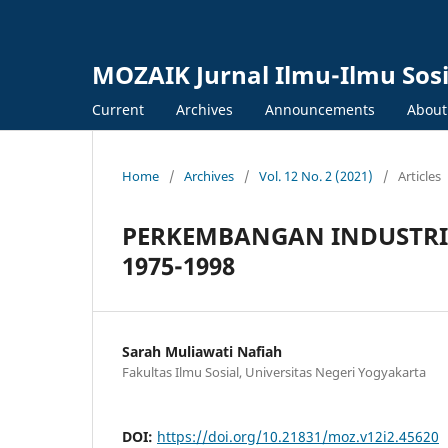
MOZAIK Jurnal Ilmu-Ilmu Sos
Current
Archives
Announcements
Abou
Home
/
Archives
/
Vol. 12 No. 2 (2021)
/
Articles
PERKEMBANGAN INDUSTRI
1975-1998
Sarah Muliawati Nafiah
Fakultas Ilmu Sosial, Universitas Negeri Yogyakarta
DOI:
https://doi.org/10.21831/moz.v12i2.45620