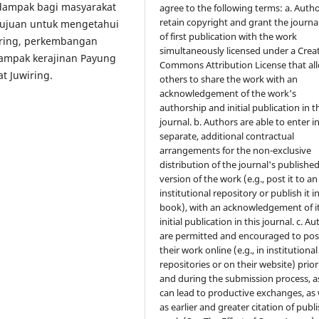
dampak bagi masyarakat
agree to the following terms: a. Auth
retain copyright and grant the journal
rtujuan untuk mengetahui
of first publication with the work
wiring, perkembangan
simultaneously licensed under a Crea
ampak kerajinan Payung
Commons Attribution License that al
t Juwiring.
others to share the work with an
acknowledgement of the work's
authorship and initial publication in t
journal. b. Authors are able to enter i
separate, additional contractual
arrangements for the non-exclusive
distribution of the journal's publishe
version of the work (e.g., post it to an
institutional repository or publish it i
book), with an acknowledgement of i
initial publication in this journal. c. A
are permitted and encouraged to pos
their work online (e.g., in institutional
repositories or on their website) prior
and during the submission process, as
can lead to productive exchanges, as 
as earlier and greater citation of publ