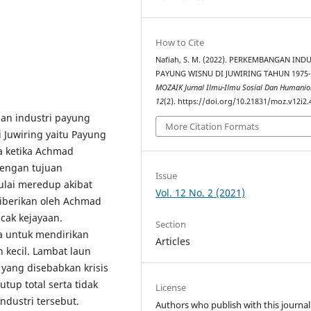
How to Cite
Nafiah, S. M. (2022). PERKEMBANGAN IND
PAYUNG WISNU DI JUWIRING TAHUN 1975-
MOZAIK Jurnal Ilmu-Ilmu Sosial Dan Humanio
12
(2). https://doi.org/10.21831/moz.v12i2
an industri payung
More Citation Formats
i Juwiring yaitu Payung
 ketika Achmad
dengan tujuan
Issue
ulai meredup akibat
Vol. 12 No. 2 (2021)
diberikan oleh Achmad
ak kejayaan.
Section
 untuk mendirikan
Articles
 kecil. Lambat laun
yang disebabkan krisis
tup total serta tidak
License
dustri tersebut.
Authors who publish with this journal