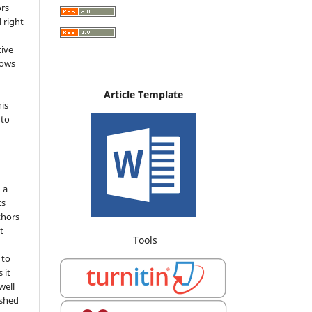
ors
 right
tive
lows
Article Template
his
nto
d
n a
ts
uthors
t
Tools
 to
 it
well
ished