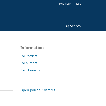
Register
Login
Search
Information
For Readers
For Authors
For Librarians
Open Journal Systems