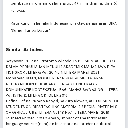
pembacaan drama dalam grup, 4) mini drama, dan 5)
refleksi.
Kata kunci: nilai-nilai Indonesia, praktek pengajaran BIPA,
"Sumur Tanpa Dasar"
Similar Articles
Setyawan Pujiono, Pratomo Widodo,
IMPLEMENTASI BUDAYA
DALAM PERKULIAHAN MENULIS AKADEMIK MAHASISWA BIPA
TIONGKOK
,
LITERA: Vol. 20 No. 1: LITERA MARET 2021
Mohamad Jazeri,
MODEL PERANGKAT PEMBELAJARAN
KETERAMPILAN BERBICARA DENGAN PENDEKATAN
KOMUNIKATIF KONTEKSTUAL BAGI MAHASISWA ASING
,
LITERA:
Vol. 15 No. 2: LITERA OKTOBER 2016
Defina Defina, Yumna Rasyid, Sakura Ridwan,
ASSESSMENT OF
STUDENTS ON BIPA TEACHING MATERIALS SPECIAL MATERIALS
OF AGRICULTURE
,
LITERA: Vol. 18 No. 1: LITERA MARET 2019
Touheed Ahmed, Aman Aman,
Impact of the Indonesian
language course (BIPA) on international student cultural