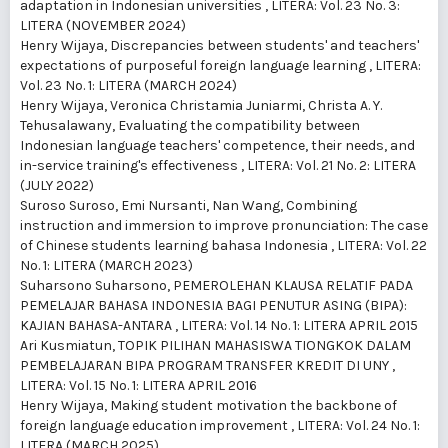
adaptation in Indonesian universities
,
LITERA: Vol. 23 No. 3:
LITERA (NOVEMBER 2024)
Henry Wijaya,
Discrepancies between students' and teachers'
expectations of purposeful foreign language learning
,
LITERA:
Vol. 23 No. 1: LITERA (MARCH 2024)
Henry Wijaya, Veronica Christamia Juniarmi, Christa A. Y.
Tehusalawany,
Evaluating the compatibility between
Indonesian language teachers' competence, their needs, and
in-service training's effectiveness
,
LITERA: Vol. 21 No. 2: LITERA
(JULY 2022)
Suroso Suroso, Emi Nursanti, Nan Wang,
Combining
instruction and immersion to improve pronunciation: The case
of Chinese students learning bahasa Indonesia
,
LITERA: Vol. 22
No. 1: LITERA (MARCH 2023)
Suharsono Suharsono,
PEMEROLEHAN KLAUSA RELATIF PADA
PEMELAJAR BAHASA INDONESIA BAGI PENUTUR ASING (BIPA):
KAJIAN BAHASA-ANTARA
,
LITERA: Vol. 14 No. 1: LITERA APRIL 2015
Ari Kusmiatun,
TOPIK PILIHAN MAHASISWA TIONGKOK DALAM
PEMBELAJARAN BIPA PROGRAM TRANSFER KREDIT DI UNY
,
LITERA: Vol. 15 No. 1: LITERA APRIL 2016
Henry Wijaya,
Making student motivation the backbone of
foreign language education improvement
,
LITERA: Vol. 24 No. 1:
LITERA (MARCH 2025)