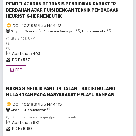
PEMBELAJARAN BERBASIS PENDIDIKAN KARAKTER
BERBAHAN AJAR PUISI DENGAN TEKNIK PEMBACAAN
HEURISTIK-HERMENEUTIK
DOI : 10.21831/ltr.v14i1.4412
(1)
(2)
(3)
Suyitno Suyitno
, Andayani Andayani
, Nugraheni Eko
(1) Litera FBS UNY ,
(2) ,
(3)
Abstract : 405
PDF : 557
PDF
MAKNA SIMBOLIK PANTUN DALAM TRADISI MULANG-
MULANGKAN PADA MASYARAKAT MELAYU SAMBAS
DOI : 10.21831/ltr.v14i1.4413
(1)
Ahadi Sulissusiawan
(1) FKIP Universitas Tanjungpura Pontianak
Abstract : 681
PDF : 1060