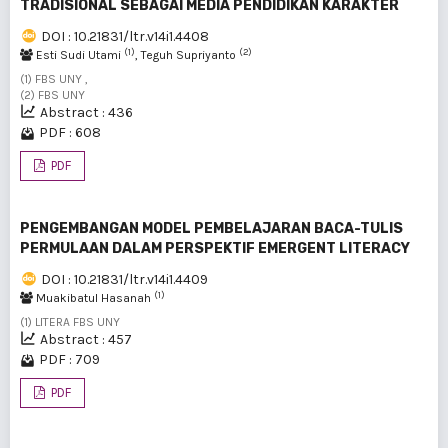
TRADISIONAL SEBAGAI MEDIA PENDIDIKAN KARAKTER
DOI : 10.21831/ltr.v14i1.4408
(1)
(2)
Esti Sudi Utami
, Teguh Supriyanto
(1) FBS UNY ,
(2) FBS UNY
Abstract : 436
PDF : 608
PDF
PENGEMBANGAN MODEL PEMBELAJARAN BACA-TULIS
PERMULAAN DALAM PERSPEKTIF EMERGENT LITERACY
DOI : 10.21831/ltr.v14i1.4409
(1)
Muakibatul Hasanah
(1) LITERA FBS UNY
Abstract : 457
PDF : 709
PDF