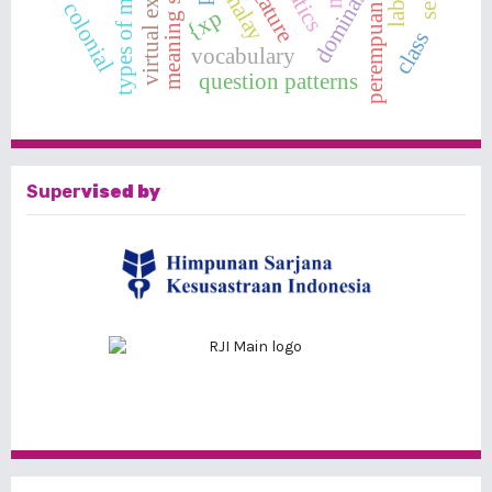
types of modalities
meaning structure
dominasi
malay
colonial
perempuan
{xp
class
vocabulary
question patterns
Super
vised by