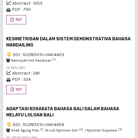
Abstract : 1053
PDF : 750
PDF
KESIMETRISAN DALAM SISTEM DEMONSTRATIVA BAHASA
MANDAILING
DOI : 10.21831/ltr.v14i1.4403
(1)
Namsyah Hot Hasibuan
(1) FBS UNY
Abstract : 281
PDF : 324
PDF
ADAPTASI KOSAKATA BAHASA BALI DALAM BAHASA
MELAYU LOLOAN BALI
DOI : 10.21831/ltr.v14i1.4404
(1)
(2)
(3)
Anak Agung Putu
, Ni Luh Nyoman Seri
, I Nyoman Suparwa
(1) LITERA FBS UNY ,