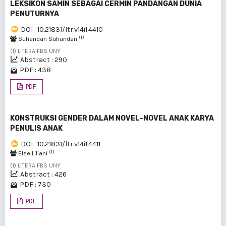
LEKSIKON SAMIN SEBAGAI CERMIN PANDANGAN DUNIA
PENUTURNYA
DOI : 10.21831/ltr.v14i1.4410
(1)
Suhandan Suhandan
(1) LITERA FBS UNY
Abstract : 290
PDF : 438
PDF
KONSTRUKSI GENDER DALAM NOVEL-NOVEL ANAK KARYA
PENULIS ANAK
DOI : 10.21831/ltr.v14i1.4411
(1)
Else Liliani
(1) LITERA FBS UNY
Abstract : 426
PDF : 730
PDF