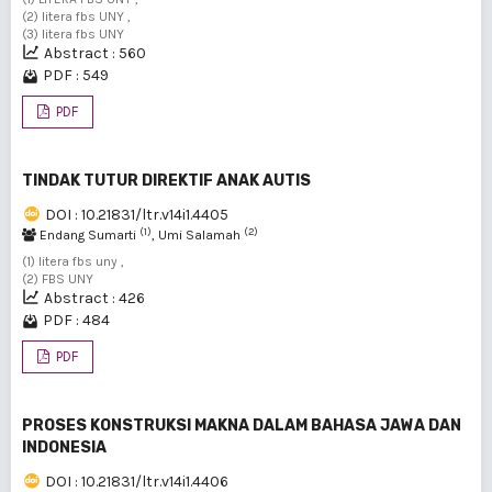
(2) litera fbs UNY ,
(3) litera fbs UNY
Abstract : 560
PDF : 549
PDF
TINDAK TUTUR DIREKTIF ANAK AUTIS
DOI : 10.21831/ltr.v14i1.4405
(1)
(2)
Endang Sumarti
, Umi Salamah
(1) litera fbs uny ,
(2) FBS UNY
Abstract : 426
PDF : 484
PDF
PROSES KONSTRUKSI MAKNA DALAM BAHASA JAWA DAN
INDONESIA
DOI : 10.21831/ltr.v14i1.4406