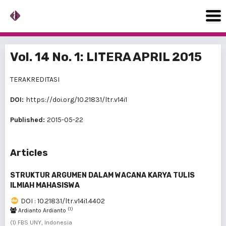
Vol. 14 No. 1: LITERA APRIL 2015
TERAKREDITASI
DOI:
https://doi.org/10.21831/ltr.v14i1
Published:
2015-05-22
Articles
STRUKTUR ARGUMEN DALAM WACANA KARYA TULIS
ILMIAH MAHASISWA
DOI : 10.21831/ltr.v14i1.4402
(1)
Ardianto Ardianto
(1) FBS UNY, Indonesia