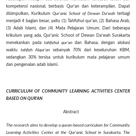
kompetensi nasional, berbasis Qur'an dan keterampilan. Dapat
disimpulkan, Kurikulum
Qur'anic School of Dewan Da'wah
terbagi
menjadi 4 bagian besar, yaitu (1) Tahfizhul qur'an, (2) Bahasa Arab,
(3) Adab Islami, dan (4) Mata Pelajaran Umum. Dari beberapa
krikulum yang ada, Qur'anic School of Dewan Da'wah Surakarta
menekankan pada
tahfizhul qur'an
dan Bahasa, dengan alokasi
waktu
tahfizh Alqur'an
sebanyak 70% dari keseluruhan KBM,
sedangkan 30% tersisa untuk kurikulum mata pelajaran umum
dan pengenalan adab islami.
CURRICULUM OF COMMUNITY LEARNING ACTIVITIES CENTER
BASED ON QUR'AN
Abstract
The research aims to develop a quran-based curriculum for Community
Learning Activities Center at the Qur'anic School in Surakarta. The