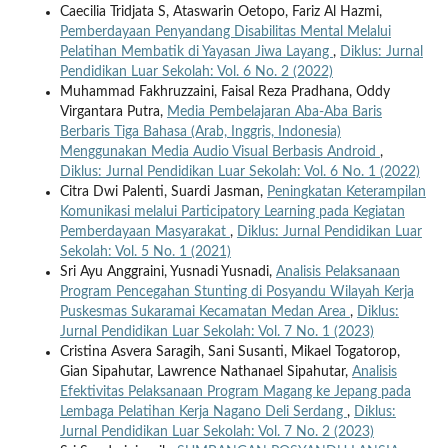
Caecilia Tridjata S, Ataswarin Oetopo, Fariz Al Hazmi,
Pemberdayaan Penyandang Disabilitas Mental Melalui
Pelatihan Membatik di Yayasan Jiwa Layang
,
Diklus: Jurnal
Pendidikan Luar Sekolah: Vol. 6 No. 2 (2022)
Muhammad Fakhruzzaini, Faisal Reza Pradhana, Oddy
Virgantara Putra,
Media Pembelajaran Aba-Aba Baris
Berbaris Tiga Bahasa (Arab, Inggris, Indonesia)
Menggunakan Media Audio Visual Berbasis Android
,
Diklus: Jurnal Pendidikan Luar Sekolah: Vol. 6 No. 1 (2022)
Citra Dwi Palenti, Suardi Jasman,
Peningkatan Keterampilan
Komunikasi melalui Participatory Learning pada Kegiatan
Pemberdayaan Masyarakat
,
Diklus: Jurnal Pendidikan Luar
Sekolah: Vol. 5 No. 1 (2021)
Sri Ayu Anggraini, Yusnadi Yusnadi,
Analisis Pelaksanaan
Program Pencegahan Stunting di Posyandu Wilayah Kerja
Puskesmas Sukaramai Kecamatan Medan Area
,
Diklus:
Jurnal Pendidikan Luar Sekolah: Vol. 7 No. 1 (2023)
Cristina Asvera Saragih, Sani Susanti, Mikael Togatorop,
Gian Sipahutar, Lawrence Nathanael Sipahutar,
Analisis
Efektivitas Pelaksanaan Program Magang ke Jepang pada
Lembaga Pelatihan Kerja Nagano Deli Serdang
,
Diklus:
Jurnal Pendidikan Luar Sekolah: Vol. 7 No. 2 (2023)