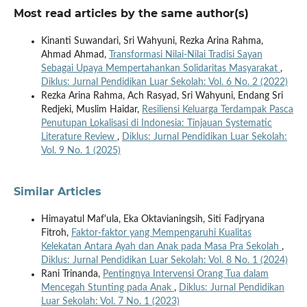
Most read articles by the same author(s)
Kinanti Suwandari, Sri Wahyuni, Rezka Arina Rahma,
Ahmad Ahmad,
Transformasi Nilai-Nilai Tradisi Sayan
Sebagai Upaya Mempertahankan Solidaritas Masyarakat
,
Diklus: Jurnal Pendidikan Luar Sekolah: Vol. 6 No. 2 (2022)
Rezka Arina Rahma, Ach Rasyad, Sri Wahyuni, Endang Sri
Redjeki, Muslim Haidar,
Resiliensi Keluarga Terdampak Pasca
Penutupan Lokalisasi di Indonesia: Tinjauan Systematic
Literature Review
,
Diklus: Jurnal Pendidikan Luar Sekolah:
Vol. 9 No. 1 (2025)
Similar Articles
Himayatul Maf'ula, Eka Oktavianingsih, Siti Fadjryana
Fitroh,
Faktor-faktor yang Mempengaruhi Kualitas
Kelekatan Antara Ayah dan Anak pada Masa Pra Sekolah
,
Diklus: Jurnal Pendidikan Luar Sekolah: Vol. 8 No. 1 (2024)
Rani Trinanda,
Pentingnya Intervensi Orang Tua dalam
Mencegah Stunting pada Anak
,
Diklus: Jurnal Pendidikan
Luar Sekolah: Vol. 7 No. 1 (2023)