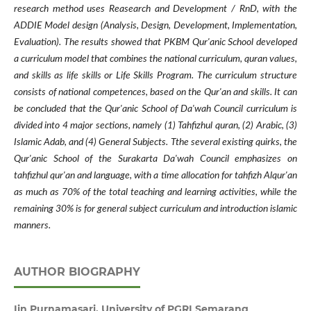
research method uses Reasearch and Development / RnD, with the
ADDIE Model design (Analysis, Design, Development, Implementation,
Evaluation). The results showed that PKBM Qur'anic School developed
a curriculum model that combines the national curriculum, quran values,
and skills as life skills or Life Skills Program. The curriculum structure
consists of national competences, based on the Qur'an and skills. It can
be concluded that the Qur'anic School of Da'wah Council curriculum is
divided into 4 major sections, namely (1) Tahfizhul quran, (2) Arabic, (3)
Islamic Adab, and (4) General Subjects. Tthe several existing quirks, the
Qur'anic School of the Surakarta Da'wah Council emphasizes on
tahfizhul qur'an and language, with a time allocation for tahfizh Alqur'an
as much as 70% of the total teaching and learning activities, while the
remaining 30% is for general subject curriculum and introduction islamic
manners.
AUTHOR BIOGRAPHY
Iin Purnamasari,
University of PGRI Semarang