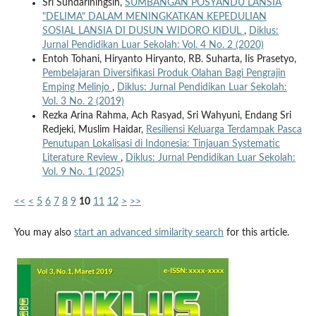
Sri Sundariningsih,
SUMBANGAN POSYANDU LANSIA
"DELIMA" DALAM MENINGKATKAN KEPEDULIAN
SOSIAL LANSIA DI DUSUN WIDORO KIDUL
,
Diklus:
Jurnal Pendidikan Luar Sekolah: Vol. 4 No. 2 (2020)
Entoh Tohani, Hiryanto Hiryanto, RB. Suharta, Iis Prasetyo,
Pembelajaran Diversifikasi Produk Olahan Bagi Pengrajin
Emping Melinjo
,
Diklus: Jurnal Pendidikan Luar Sekolah:
Vol. 3 No. 2 (2019)
Rezka Arina Rahma, Ach Rasyad, Sri Wahyuni, Endang Sri
Redjeki, Muslim Haidar,
Resiliensi Keluarga Terdampak Pasca
Penutupan Lokalisasi di Indonesia: Tinjauan Systematic
Literature Review
,
Diklus: Jurnal Pendidikan Luar Sekolah:
Vol. 9 No. 1 (2025)
<<
<
5
6
7
8
9
10
11
12
>
>>
You may also
start an advanced similarity search
for this article.