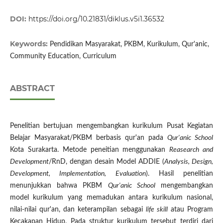
DOI:
https://doi.org/10.21831/diklus.v5i1.36532
Keywords:
Pendidikan Masyarakat, PKBM, Kurikulum, Qur'anic,
Community Education, Curriculum
ABSTRACT
Penelitian bertujuan mengembangkan kurikulum Pusat Kegiatan
Belajar Masyarakat/PKBM berbasis qur'an pada
Qur'anic School
Kota Surakarta. Metode peneitian menggunakan
Reasearch and
Development
/RnD, dengan desain Model ADDIE (
Analysis, Design,
Development, Implementation, Evaluation
). Hasil penelitian
menunjukkan bahwa PKBM
Qur'anic School
mengembangkan
model kurikulum yang memadukan antara kurikulum nasional,
nilai-nilai qur'an, dan keterampilan sebagai
life skill
atau Program
Kecakapan Hidup. Pada struktur kurikulum tersebut terdiri dari