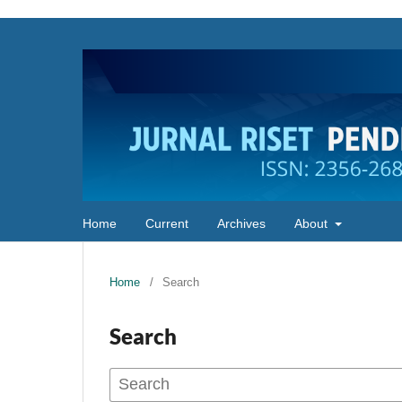
Home
Current
Archives
About
Home
/
Search
Search