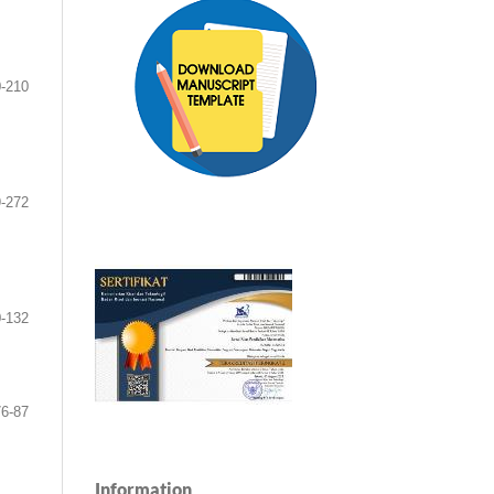
-210
-272
-132
76-87
Information