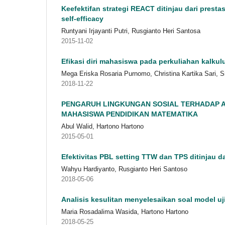
Keefektifan strategi REACT ditinjau dari prest
self-efficacy
Runtyani Irjayanti Putri, Rusgianto Heri Santosa
2015-11-02
Efikasi diri mahasiswa pada perkuliahan kalkulu
Mega Eriska Rosaria Purnomo, Christina Kartika Sari, 
2018-11-22
PENGARUH LINGKUNGAN SOSIAL TERHADAP A
MAHASISWA PENDIDIKAN MATEMATIKA
Abul Walid, Hartono Hartono
2015-05-01
Efektivitas PBL setting TTW dan TPS ditinjau dari
Wahyu Hardiyanto, Rusgianto Heri Santoso
2018-05-06
Analisis kesulitan menyelesaikan soal model uj
Maria Rosadalima Wasida, Hartono Hartono
2018-05-25