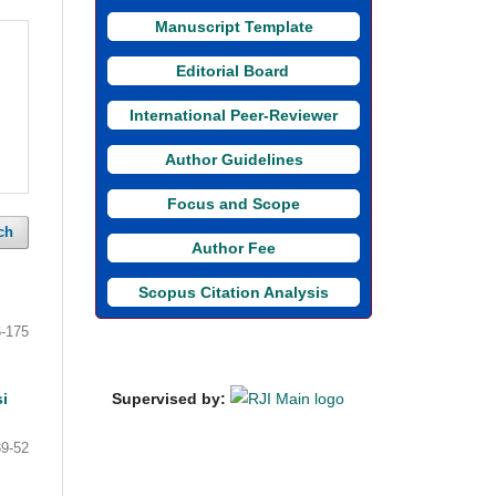
Manuscript Template
Editorial Board
i
International Peer-Reviewer
Author Guidelines
Focus and Scope
ch
Author Fee
Scopus Citation Analysis
-175
i
Supervised by:
39-52