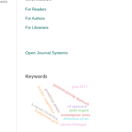
items
For Readers
For Authors
For Librarians
Open Journal Systems
Keywords
problem-posing approach
pisa 2015
teacher competence
penelitian desain
k-means clustering
ctl approach
ujian negara
kompetensi guru
kemampuan siswa
definition of set
operasi bilangan