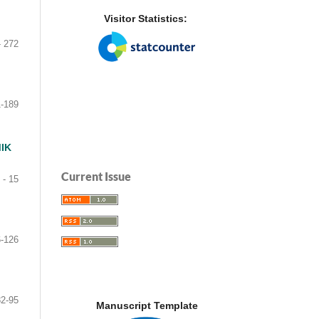
Visitor Statistics:
- 272
-189
IK
Current Issue
 - 15
6-126
82-95
Manuscript Template