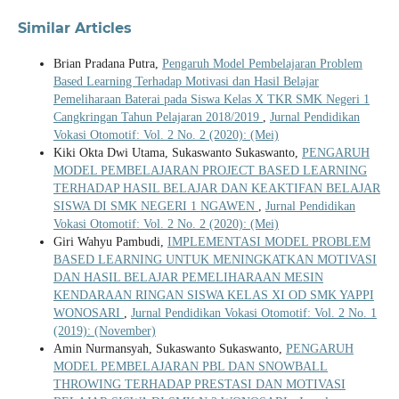
Similar Articles
Brian Pradana Putra,
Pengaruh Model Pembelajaran Problem
Based Learning Terhadap Motivasi dan Hasil Belajar
Pemeliharaan Baterai pada Siswa Kelas X TKR SMK Negeri 1
Cangkringan Tahun Pelajaran 2018/2019
,
Jurnal Pendidikan
Vokasi Otomotif: Vol. 2 No. 2 (2020): (Mei)
Kiki Okta Dwi Utama, Sukaswanto Sukaswanto,
PENGARUH
MODEL PEMBELAJARAN PROJECT BASED LEARNING
TERHADAP HASIL BELAJAR DAN KEAKTIFAN BELAJAR
SISWA DI SMK NEGERI 1 NGAWEN
,
Jurnal Pendidikan
Vokasi Otomotif: Vol. 2 No. 2 (2020): (Mei)
Giri Wahyu Pambudi,
IMPLEMENTASI MODEL PROBLEM
BASED LEARNING UNTUK MENINGKATKAN MOTIVASI
DAN HASIL BELAJAR PEMELIHARAAN MESIN
KENDARAAN RINGAN SISWA KELAS XI OD SMK YAPPI
WONOSARI
,
Jurnal Pendidikan Vokasi Otomotif: Vol. 2 No. 1
(2019): (November)
Amin Nurmansyah, Sukaswanto Sukaswanto,
PENGARUH
MODEL PEMBELAJARAN PBL DAN SNOWBALL
THROWING TERHADAP PRESTASI DAN MOTIVASI