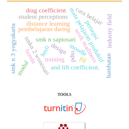
cara belajar
mata pelajaran produktif
drag coefficient
student perceptions
industry field
persepsi
distance learning
smk n 3 yogyakarta
pembelajaran daring
work readiness
smkn 2 wonosari
smk n saptosari
design
moodle
herli
honda
pdto
hambatan
pjj
training
modul
and lift coefficient.
TOOLS