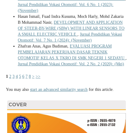
Jurnal Pendidikan Vokasi Otomotif: Vol. 6 No. 1 (2023):
(November)
Hasan Ismail, Fuad Indra Kusuma, Moch Harly, Mohd Zakaria
B Mohammad Nasir,
DEVELOPMENT AND APPLICATION
OF STEER-BY-WIRE (SBW) WITH LINEAR SENSORS TO
A SMALL ELECTRIC VEHICLE
,
Jurnal Pendidikan Vokasi
Otomotif: Vol. 7 No. 1 (2024): (November)
Zhafran Anas, Agus Budiman,
EVALUASI PROGRAM
PEMBELAJARAN PEKERJAAN DASAR TEKNIK
OTOMOTIF KELAS X TKRO DI SMK NEGERI 1 SEDAYU
,
Jurnal Pendidikan Vokasi Otomotif: Vol. 2 No. 2 (2020): (Mei)
1
2
3
4
5
6
7
8
>
>>
You may also
start an advanced similarity search
for this article.
COVER