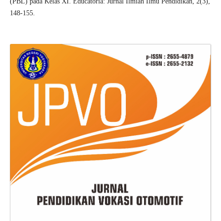
(PBL) pada Kelas XI. Educatoria: Jurnal Ilmiah Ilmu Pendidikan, 2(3),
148-155.