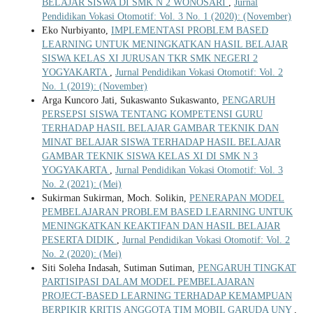
BELAJAR SISWA DI SMK N 2 WONOSARI
,
Jurnal
Pendidikan Vokasi Otomotif: Vol. 3 No. 1 (2020): (November)
Eko Nurbiyanto,
IMPLEMENTASI PROBLEM BASED
LEARNING UNTUK MENINGKATKAN HASIL BELAJAR
SISWA KELAS XI JURUSAN TKR SMK NEGERI 2
YOGYAKARTA
,
Jurnal Pendidikan Vokasi Otomotif: Vol. 2
No. 1 (2019): (November)
Arga Kuncoro Jati, Sukaswanto Sukaswanto,
PENGARUH
PERSEPSI SISWA TENTANG KOMPETENSI GURU
TERHADAP HASIL BELAJAR GAMBAR TEKNIK DAN
MINAT BELAJAR SISWA TERHADAP HASIL BELAJAR
GAMBAR TEKNIK SISWA KELAS XI DI SMK N 3
YOGYAKARTA
,
Jurnal Pendidikan Vokasi Otomotif: Vol. 3
No. 2 (2021): (Mei)
Sukirman Sukirman, Moch. Solikin,
PENERAPAN MODEL
PEMBELAJARAN PROBLEM BASED LEARNING UNTUK
MENINGKATKAN KEAKTIFAN DAN HASIL BELAJAR
PESERTA DIDIK
,
Jurnal Pendidikan Vokasi Otomotif: Vol. 2
No. 2 (2020): (Mei)
Siti Soleha Indasah, Sutiman Sutiman,
PENGARUH TINGKAT
PARTISIPASI DALAM MODEL PEMBELAJARAN
PROJECT-BASED LEARNING TERHADAP KEMAMPUAN
BERPIKIR KRITIS ANGGOTA TIM MOBIL GARUDA UNY
,