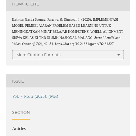
HOW TO CITE
Bakhtiar Ganda Saputra, Partono, & Djunaedi, I. (2025). IMPLEMENTASI
MODEL PEMBELAJARAN PROBLEM BASED LEARNING UNTUK
MENINGKATKAN MINAT BELAJAR KOMPETENSI WHELL ALIGNMENT
SISWA KELAS XI TKR DI SMK NASIONAL MALANG.
Jurnal Pendidikan
Vokasi Otomotif
,
7
(2), 42–54. https://doi.org/10.21831/jpvo.v7i2.84827
More Citation Formats
ISSUE
Vol. 7 No. 2 (2025): (Mei)
SECTION
Articles