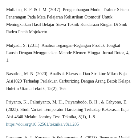
Muliatna, E. F. & I. M. (2017). Pengembangan Modul Trainer Sistem
Penerangan Pada Mata Pelajaran Kelistrikan Otomotif Untuk
Meningkatkan Hasil Belajar Siswa Teknik Kendaraan Ringan Di Smk
Raden Patah Mojokerto.
Mulyadi, S. (2011). Analisa Tegangan-Regangan Produk Tongkat
Lansia Dengan Menggunakan Metode Elemen Hingga. Jurnal Rotor, 4,
1.
Nasution, M. N. (2020). Analisak Ekerasan Dan Struktur Mikro Baja
Aisi1020 Terhadap Perlakuan Carburizing Dengan Arang Batok Kelapa.
Buletin Utama Teknik, 15(2), 165.
Priyanto, K., Palmiyanto, M. H., Priyambodo, B. H., & Cahyono, E.
(2023). Studi Variasi Temperatur Hardening Terhadap Kekerasan Baja
Aisi 4340 Melalui Jominy Test. Teknika, 8(1), 1–8.
https://doi.org/10.52561/teknika.v8i1.205
Purnomo, A. J., Karsono, & Suharmanto, A. (2013). Penerapan Model