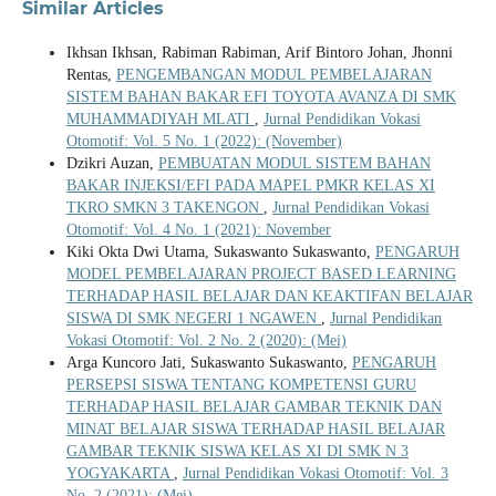
Similar Articles
Ikhsan Ikhsan, Rabiman Rabiman, Arif Bintoro Johan, Jhonni
Rentas,
PENGEMBANGAN MODUL PEMBELAJARAN
SISTEM BAHAN BAKAR EFI TOYOTA AVANZA DI SMK
MUHAMMADIYAH MLATI
,
Jurnal Pendidikan Vokasi
Otomotif: Vol. 5 No. 1 (2022): (November)
Dzikri Auzan,
PEMBUATAN MODUL SISTEM BAHAN
BAKAR INJEKSI/EFI PADA MAPEL PMKR KELAS XI
TKRO SMKN 3 TAKENGON
,
Jurnal Pendidikan Vokasi
Otomotif: Vol. 4 No. 1 (2021): November
Kiki Okta Dwi Utama, Sukaswanto Sukaswanto,
PENGARUH
MODEL PEMBELAJARAN PROJECT BASED LEARNING
TERHADAP HASIL BELAJAR DAN KEAKTIFAN BELAJAR
SISWA DI SMK NEGERI 1 NGAWEN
,
Jurnal Pendidikan
Vokasi Otomotif: Vol. 2 No. 2 (2020): (Mei)
Arga Kuncoro Jati, Sukaswanto Sukaswanto,
PENGARUH
PERSEPSI SISWA TENTANG KOMPETENSI GURU
TERHADAP HASIL BELAJAR GAMBAR TEKNIK DAN
MINAT BELAJAR SISWA TERHADAP HASIL BELAJAR
GAMBAR TEKNIK SISWA KELAS XI DI SMK N 3
YOGYAKARTA
,
Jurnal Pendidikan Vokasi Otomotif: Vol. 3
No. 2 (2021): (Mei)