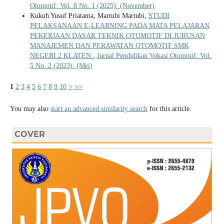
Otomotif: Vol. 8 No. 1 (2025): (November)
Kukuh Yusuf Priatama, Martubi Martubi,
STUDI
PELAKSANAAN E-LEARNING PADA MATA PELAJARAN
PEKERJAAN DASAR TEKNIK OTOMOTIF DI JURUSAN
MANAJEMEN DAN PERAWATAN OTOMOTIF SMK
NEGERI 2 KLATEN
,
Jurnal Pendidikan Vokasi Otomotif: Vol.
5 No. 2 (2023): (Mei)
1
2
3
4
5
6
7
8
9
10
>
>>
You may also
start an advanced similarity search
for this article.
COVER