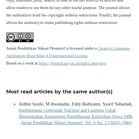
copy, distribute, print, search, or link to the full texts of its articles and
allow readers to use them for any other lawful purpose. The journal allows
the author(s) to hold the copyright without restrictions. Finally, the journal
allows the author(s) to retain publishing rights without restrictions
Jurnal Pendidikan Vokasi Otomotif is licensed under a
Creative Commons
Attribution-ShareAlike 4.0 International License
.
Based on a work at
https://journal.uny.ac.id/index.php/jpvo
.
Most read articles by the same author(s)
Ardhin Susilo, M Ihwanudin, Eddy Rudiyanto, Syarif Suhartadi,
Implementasi Contextual Teaching and Learning Untuk
Meningkatkan Kompetensi Pemeliharaan Kelistrikan Siswa SMK
,
Jurnal Pendidikan Vokasi Otomotif: Vol. 6 No. 2 (2024): (Mei)