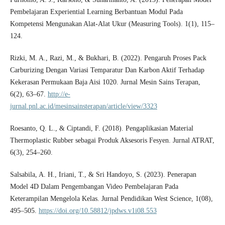
Pembelajaran Experiential Learning Berbantuan Modul Pada
Kompetensi Mengunakan Alat-Alat Ukur (Measuring Tools). 1(1), 115–
124.
Rizki, M. A., Razi, M., & Bukhari, B. (2022). Pengaruh Proses Pack
Carburizing Dengan Variasi Temparatur Dan Karbon Aktif Terhadap
Kekerasan Permukaan Baja Aisi 1020. Jurnal Mesin Sains Terapan,
6(2), 63–67.
http://e-
jurnal.pnl.ac.id/mesinsainsterapan/article/view/3323
Roesanto, Q. L., & Ciptandi, F. (2018). Pengaplikasian Material
Thermoplastic Rubber sebagai Produk Aksesoris Fesyen. Jurnal ATRAT,
6(3), 254–260.
Salsabila, A. H., Iriani, T., & Sri Handoyo, S. (2023). Penerapan
Model 4D Dalam Pengembangan Video Pembelajaran Pada
Keterampilan Mengelola Kelas. Jurnal Pendidikan West Science, 1(08),
495–505.
https://doi.org/10.58812/jpdws.v1i08.553