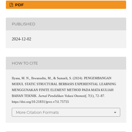
PDF
PUBLISHED
2024-12-02
HOW TO CITE
Ilyasa, M. N., Ihwanudin, M., & Sumarli, S. (2024). PENGEMBANGAN
MODUL STATIC STRUCTURAL BERBASIS EXPERIENTIAL LEARNING
MENGGUNAKAN FINITE ELEMENT METHOD PADA MATA KULIAH
BAHAN TEKNIK.
Jurnal Pendidikan Vokasi Otomotif
,
7
(1), 72–87.
https://doi.org/10.21831/jpvo.v7i1.75755
More Citation Formats