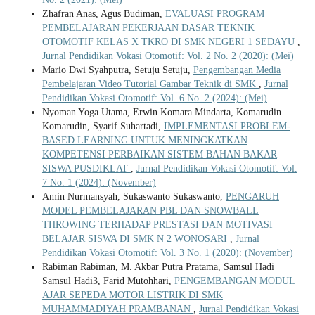
Zhafran Anas, Agus Budiman,
EVALUASI PROGRAM
PEMBELAJARAN PEKERJAAN DASAR TEKNIK
OTOMOTIF KELAS X TKRO DI SMK NEGERI 1 SEDAYU
,
Jurnal Pendidikan Vokasi Otomotif: Vol. 2 No. 2 (2020): (Mei)
Mario Dwi Syahputra, Setuju Setuju,
Pengembangan Media
Pembelajaran Video Tutorial Gambar Teknik di SMK
,
Jurnal
Pendidikan Vokasi Otomotif: Vol. 6 No. 2 (2024): (Mei)
Nyoman Yoga Utama, Erwin Komara Mindarta, Komarudin
Komarudin, Syarif Suhartadi,
IMPLEMENTASI PROBLEM-
BASED LEARNING UNTUK MENINGKATKAN
KOMPETENSI PERBAIKAN SISTEM BAHAN BAKAR
SISWA PUSDIKLAT
,
Jurnal Pendidikan Vokasi Otomotif: Vol.
7 No. 1 (2024): (November)
Amin Nurmansyah, Sukaswanto Sukaswanto,
PENGARUH
MODEL PEMBELAJARAN PBL DAN SNOWBALL
THROWING TERHADAP PRESTASI DAN MOTIVASI
BELAJAR SISWA DI SMK N 2 WONOSARI
,
Jurnal
Pendidikan Vokasi Otomotif: Vol. 3 No. 1 (2020): (November)
Rabiman Rabiman, M. Akbar Putra Pratama, Samsul Hadi
Samsul Hadi3, Farid Mutohhari,
PENGEMBANGAN MODUL
AJAR SEPEDA MOTOR LISTRIK DI SMK
MUHAMMADIYAH PRAMBANAN
,
Jurnal Pendidikan Vokasi