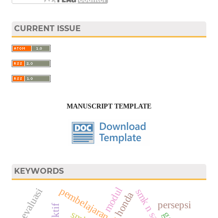
CURRENT ISSUE
MANUSCRIPT TEMPLATE
KEYWORDS
modul
pembelajaran daring
evaluasi
smk n saptosari
honda
persepsi