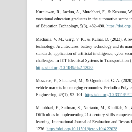
Kurniawan, R., Jaedun, A., Mutohhari, F., & Kusuma, W.
vocational education graduates in the automotive sector in
of Education Technology, 5(3), 482–490.
https://doi.org
Macharia, V. M., Garg, V. K., & Kumar, D. (2023). A revi
technology: Architectures, battery technology and its ma
standards, application of artificial intelligence, cyber secu
challenges. In IET Electrical Systems in Transportation (
https://doi.org/10.1049/els2.12083
Meszaros, F., Shatanawi, M., & Ogunkunbi, G. A. (2020).
vehicle markets in emerging economies. Periodica Polyte
Engineering, 49(1), 93–101.
https://doi.org/10.3311/PP
Mutohhari, F., Sutiman, S., Nurtanto, M., Kholifah, N.,
Difficulties in implementing 21st century skills competen
learning. International Journal of Evaluation and Resear
1236.
https://doi.org/10.11591/ijere.v10i4.22028