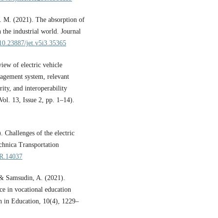
 M. (2021). The absorption of
 the industrial world. Journal
/10.23887/jet.v5i3.35365
ew of electric vehicle
nagement system, relevant
rity, and interoperability
Vol. 13, Issue 2, pp. 1–14).
 Challenges of the electric
chnica Transportation
TR.14037
 & Samsudin, A. (2021).
ce in vocational education
ch in Education, 10(4), 1229–