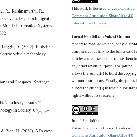
This work is licensed under a
Creative
u, R., Krishnamurthi, R.,
Commons Attribution-ShareAlike 4.0
ous vehicles and intelligent
International License
.
 In Mobile Information Systems
2892
Jurnal Pendidikan Vokasi Otomotif
al
readers to read, download, copy, distrib
z-Boggio, S. (2020). Emissions
print, search, or link to the full texts of i
lectric vehicle technology.
articles and allow readers to use them fo
any other lawful purpose. The journal
allows the author(s) to hold the copyrig
without restrictions. Finally, the journal
ions and Prospects. Springer.
allows the author(s) to retain publishin
rights without restrictions
hicle industry sustainable
nology in Society, 67(1), 1–
Jurnal Pendidikan
Vokasi Otomotif is licensed under a
Cre
., & Bian, H. (2020). A Review
Commons Attribution-ShareAlike 4.0