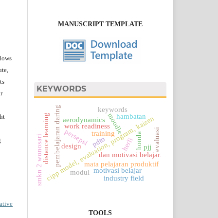
MANUSCRIPT TEMPLATE
lows
ute,
ts
KEYWORDS
r
pembelajaran daring
keywords
moodle
distance learning
hambatan
ht
n
aerodynamics
work readiness
evaluasi
persepsi
training
honda
smkn 2 wonosari
pdto
herli
g
design
pjj
dan motivasi belajar.
c
i
p
p
m
o
d
e
l,
e
v
al
u
ati
o
n
,
p
r
o
g
r
a
m,
k
ai
z
e
mata pelajaran produktif
motivasi belajar
modul
industry field
ative
TOOLS