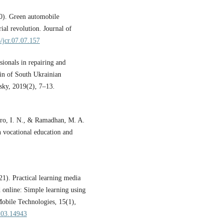
20). Green automobile
ial revolution. Journal of
8/jcr.07.07.157
ionals in repairing and
tin of South Ukrainian
sky, 2019(2), 7–13.
utro, I. N., & Ramadhan, M. A.
 vocational education and
1). Practical learning media
 online: Simple learning using
Mobile Technologies, 15(1),
5i03.14943