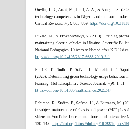
Onyilo, I. R., Arsat, M., Latif, A. A., & Akor, T. S. (20
technology competencies in Nigeria and the fourth industr
Critical Reviews, 7(7), 865–869.
https://doi.org/10.3183
Pukalo, M., & Prokhorovskyi, Y. (2019). Training profess
maintaining electric vehicles in Ukraine. Scientific Bulle
National Pedagogical University Named after K D Ushyn
https://doi.org/10.24195/2617-6688-2019-2-1
Putri, G. E., Sudira, P., Sofyan, H., Mutohhari, F., Sap
(2025). Determining green technology usage behaviour in
learning. Multidisciplinary Science Journal, 7(9), 1–11.
https://doi.org/10.31893/multiscience.2025347
Rabiman, R., Sudira, P., Sofyan, H., & Nurtanto, M. (202
in subject maintenance of chassis and power (MCP) based
videos on YouTube. International Journal of Interactive 
130–145.
https://doi.org/https://doi.org/10.3991/ijim.v1