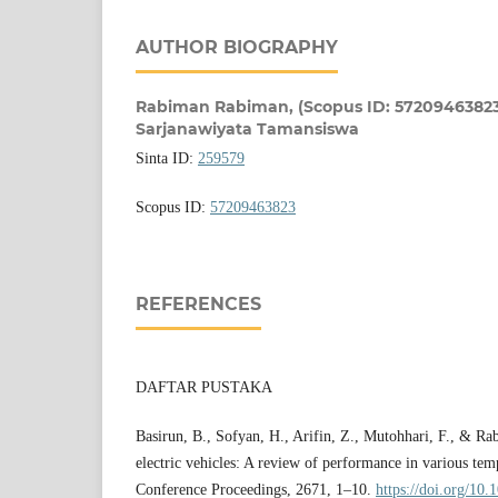
AUTHOR BIOGRAPHY
Rabiman Rabiman,
(Scopus ID: 57209463823
Sarjanawiyata Tamansiswa
Sinta ID:
259579
Scopus ID:
57209463823
REFERENCES
DAFTAR PUSTAKA
Basirun, B., Sofyan, H., Arifin, Z., Mutohhari, F., & R
electric vehicles: A review of performance in various tem
Conference Proceedings, 2671, 1–10.
https://doi.org/10