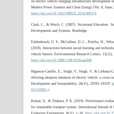
on electric vehicle charging infrastructure development i
Modern Power Systems and Clean Energy (Vol. 8, Issue 2
https://doi.org/10.35833/MPCE.2018.000374
Clark, L., & Winch, C. (2007). Vocational Education : In
Developments and Systems. Routledge.
Edelenbosch, O. Y., McCollum, D. L., Pettifor, H., Wils
(2018). Interactions between social learning and technolog
vehicle futures. Environmental Research Letters, 13(12),
https://doi.org/10.1088/1748-9326/aae948
Higueras-Castillo, E., Singh, V., Singh, V., & Liébana-Ca
affecting adoption intention of electric vehicle: a cross-c
Development and Sustainability, 26(11), 29293–29329.
h
023-03865-y
Kumar, A., & Thakura, P. R. (2019). Performance evaluati
for sustainable transport system. International Journal o
Exploring Engineering, 8(11), 1–16.
https://doi.org/10.