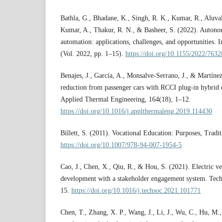
Bathla, G., Bhadane, K., Singh, R. K., Kumar, R., Aluval
Kumar, A., Thakur, R. N., & Basheer, S. (2022). Autonom
automation: applications, challenges, and opportunities.
(Vol. 2022, pp. 1–15).
https://doi.org/10.1155/2022/763
Benajes, J., García, A., Monsalve-Serrano, J., & Martíne
reduction from passenger cars with RCCI plug-in hybrid e
Applied Thermal Engineering, 164(18), 1–12.
https://doi.org/10.1016/j.applthermaleng.2019.114430
Billett, S. (2011). Vocational Education: Purposes, Tradit
https://doi.org/10.1007/978-94-007-1954-5
Cao, J., Chen, X., Qiu, R., & Hou, S. (2021). Electric ve
development with a stakeholder engagement system. Tech
15.
https://doi.org/10.1016/j.techsoc.2021.101771
Chen, T., Zhang, X. P., Wang, J., Li, J., Wu, C., Hu, M