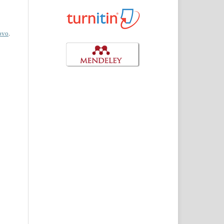
jpvo
.