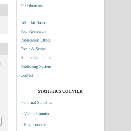
For Librarians
Editorial Board
Peer-Reviewers
Publication Ethics
Focus & Scope
Author Guidelines
l
Publishing System
Contact
STATISTICS COUNTER
r
> Journal Statistics
2
> Visitor Counter
> Flag Counter