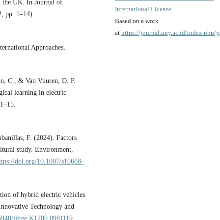
n the UK. In Journal of
International License
.
, pp. 1–14).
Based on a work
at
https://journal.uny.ac.id/index.php/
ternational Approaches,
on, C., & Van Vuuren, D. P.
ical learning in electric
 1–15.
banillas, F. (2024). Factors
ultural study. Environment,
ttps://doi.org/10.1007/s10668-
on of hybrid electric vehicles
f Innovative Technology and
35940/ijitee.K1280.0981119