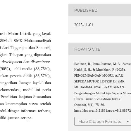
PUBLISHED
2025-11-01
peda Motor Listrik yang layak
I TBSM di SMK Muhammadiyah
D
dari Tiagarajan dan Sammel,
HOW TO CITE
ngket. Tahapan yang digunakan
,
development
dan
disseminate
.
Rabiman, R., Putra Pratama, M. A., Samsu
i (90%), ahli media (88,75%),
Hadi3, S. H., & Mutohhari, F. (2025).
akan peserta didik (83,57%),
PENGEMBANGAN MODUL AJAR
SEPEDA MOTOR LISTRIK DI SMK
ategorikan “sangat layak” dan
MUHAMMADIYAH PRAMBANAN:
ekomendasi, modul ini perlu
Pengembangan Modul Ajar Sepeda Moto
enelitian lanjutan disarankan
Listrik .
Jurnal Pendidikan Vokasi
dan keterampilan siswa setelah
Otomotif
,
8
(1), 75–89.
dul dengan informasi terbaru,
https://doi.org/10.21831/jpvo.v8i1.8867
iki jurusan serupa.
More Citation Formats