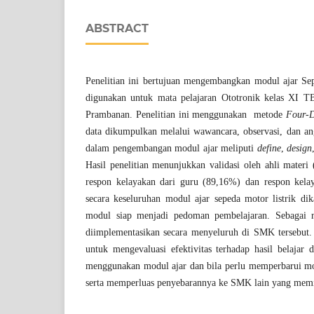
ABSTRACT
Penelitian ini bertujuan mengembangkan modul ajar Se
digunakan untuk mata pelajaran Ototronik kelas X
Prambanan. Penelitian ini menggunakan metode
Four-
data dikumpulkan melalui wawancara, observasi, dan a
dalam pengembangan modul ajar meliputi
define
,
design
Hasil penelitian menunjukkan validasi oleh ahli mater
respon kelayakan dari guru (89,16%) dan respon kelay
secara keseluruhan modul ajar sepeda motor listrik dik
modul siap menjadi pedoman pembelajaran. Sebagai r
diimplementasikan secara menyeluruh di SMK tersebut. P
untuk mengevaluasi efektivitas terhadap hasil belajar 
menggunakan modul ajar dan bila perlu memperbarui mo
serta memperluas penyebarannya ke SMK lain yang memil