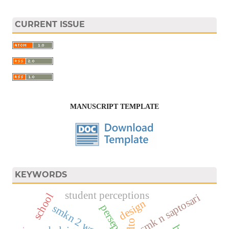
CURRENT ISSUE
MANUSCRIPT TEMPLATE
KEYWORDS
student perceptions
school
smk n saptosari
design
persepsi
smkn 2 wonosari
pdto