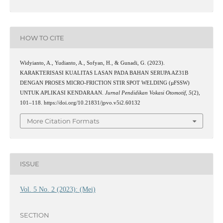
HOW TO CITE
Widyianto, A., Yudianto, A., Sofyan, H., & Gunadi, G. (2023).
KARAKTERISASI KUALITAS LASAN PADA BAHAN SERUPA AZ31B
DENGAN PROSES MICRO-FRICTION STIR SPOT WELDING (µFSSW)
UNTUK APLIKASI KENDARAAN.
Jurnal Pendidikan Vokasi Otomotif
,
5
(2),
101–118. https://doi.org/10.21831/jpvo.v5i2.60132
More Citation Formats
ISSUE
Vol. 5 No. 2 (2023): (Mei)
SECTION