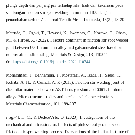
plunge depth dan panjang pin terhadap sifat fisik dan kekerasan pada
sambungan friction stir spot welding aluminium 1100 dengan
penambahan serbuk Zn. Jurnal Teknik Mesin Indonesia, 15(2), 13-20.
Matsuda, T., Ogaki, T., Hayashi, K., Iwamoto, C., Nozawa, T., Ohata,
M., & Hirose, A. (2022). Fracture dominant in friction stir spot welded
joint between 6061 aluminum alloy and galvannealed steel based on
microscale tensile testing. Materials & Design, 213, 110344.
doi:
https://doi.org/10.1016/j.matdes.2021.110344
Mohammadi, J., Behnamian, Y., Mostafaei, A., Izadi, H., Saeid, T.,
Kokabi, A. H., & Gerlich, A. P. (2015). Friction stir welding joint of
dissimilar materials between AZ31B magnesium and 6061 aluminum
alloys: Microstructure studies and mechanical characterizations.
Materials Characterization, 101, 189-207.
í–zgí¼l, H. G., & DedeoÄŸlu, O. (2020). Investigations of the
mechanical and microstructural effects of pinless tool geometry on
friction stir spot welding process. Transactions of the Indian Institute of