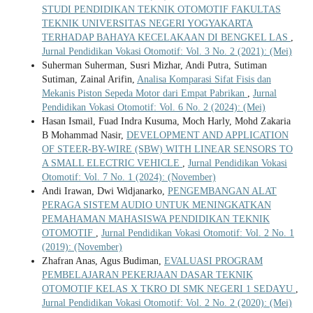
STUDI PENDIDIKAN TEKNIK OTOMOTIF FAKULTAS
TEKNIK UNIVERSITAS NEGERI YOGYAKARTA
TERHADAP BAHAYA KECELAKAAN DI BENGKEL LAS
,
Jurnal Pendidikan Vokasi Otomotif: Vol. 3 No. 2 (2021): (Mei)
Suherman Suherman, Susri Mizhar, Andi Putra, Sutiman
Sutiman, Zainal Arifin,
Analisa Komparasi Sifat Fisis dan
Mekanis Piston Sepeda Motor dari Empat Pabrikan
,
Jurnal
Pendidikan Vokasi Otomotif: Vol. 6 No. 2 (2024): (Mei)
Hasan Ismail, Fuad Indra Kusuma, Moch Harly, Mohd Zakaria
B Mohammad Nasir,
DEVELOPMENT AND APPLICATION
OF STEER-BY-WIRE (SBW) WITH LINEAR SENSORS TO
A SMALL ELECTRIC VEHICLE
,
Jurnal Pendidikan Vokasi
Otomotif: Vol. 7 No. 1 (2024): (November)
Andi Irawan, Dwi Widjanarko,
PENGEMBANGAN ALAT
PERAGA SISTEM AUDIO UNTUK MENINGKATKAN
PEMAHAMAN MAHASISWA PENDIDIKAN TEKNIK
OTOMOTIF
,
Jurnal Pendidikan Vokasi Otomotif: Vol. 2 No. 1
(2019): (November)
Zhafran Anas, Agus Budiman,
EVALUASI PROGRAM
PEMBELAJARAN PEKERJAAN DASAR TEKNIK
OTOMOTIF KELAS X TKRO DI SMK NEGERI 1 SEDAYU
,
Jurnal Pendidikan Vokasi Otomotif: Vol. 2 No. 2 (2020): (Mei)