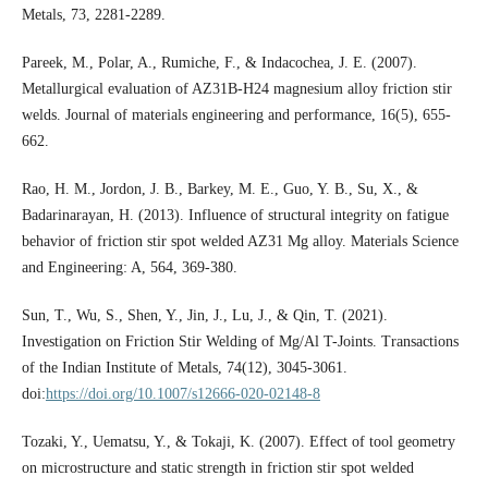
Metals, 73, 2281-2289.
Pareek, M., Polar, A., Rumiche, F., & Indacochea, J. E. (2007).
Metallurgical evaluation of AZ31B-H24 magnesium alloy friction stir
welds. Journal of materials engineering and performance, 16(5), 655-
662.
Rao, H. M., Jordon, J. B., Barkey, M. E., Guo, Y. B., Su, X., &
Badarinarayan, H. (2013). Influence of structural integrity on fatigue
behavior of friction stir spot welded AZ31 Mg alloy. Materials Science
and Engineering: A, 564, 369-380.
Sun, T., Wu, S., Shen, Y., Jin, J., Lu, J., & Qin, T. (2021).
Investigation on Friction Stir Welding of Mg/Al T-Joints. Transactions
of the Indian Institute of Metals, 74(12), 3045-3061.
doi:
https://doi.org/10.1007/s12666-020-02148-8
Tozaki, Y., Uematsu, Y., & Tokaji, K. (2007). Effect of tool geometry
on microstructure and static strength in friction stir spot welded