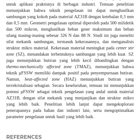
untuk aplikasi praktisnya di berbagai industri. Temuan penelitian
menunjukkan bahwa teknik pengelasan ini dapat menghasilkan
sambungan yang kokoh pada material AZ31B dengan ketebalan 0,3 mm
dan 0,5 mm. Geometri pengelasan optimal diperoleh pada 500 milidetik
dan 500 mikron, menghasilkan beban geser maksimum dan beban
silang masing-masing sebesar 326 N dan 88 N. Studi ini juga meneliti
sifat mekanik sambungan, termasuk kekerasannya, dan menganalisis
struktur mikro material. Kekerasan material meningkat pada
center
stir
zone
(SZ), menandakan terbentuknya sambungan yang lebih kuat. SZ
juga menunjukkan butiran yang lebih kecil dibandingkan dengan
thermo-mechanically affected zone
(TMAZ), menunjukkan bahwa
teknik µFSSW memiliki dampak positif pada penyempurnaan butiran.
Namun,
heat-affected zone
(HAZ) menunjukkan butiran yang
terrekristalisasi sebagian. Secara keseluruhan, temuan ini menunjukkan
potensi µFSSW sebagai teknik pengelasan yang andal untuk material
AZ31B, dengan sifat mekanik yang menjanjikan dan struktur mikro
yang lebih baik. Penelitian lebih lanjut dapat mengeksplorasi
penerapannya pada bahan dan industri lain, serta mengoptimalkan
parameter pengelasan untuk hasil yang lebih baik.
REFERENCES