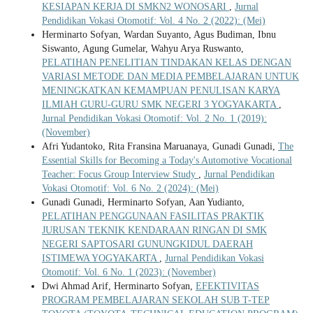
KESIAPAN KERJA DI SMKN2 WONOSARI
,
Jurnal
Pendidikan Vokasi Otomotif: Vol. 4 No. 2 (2022): (Mei)
Herminarto Sofyan, Wardan Suyanto, Agus Budiman, Ibnu
Siswanto, Agung Gumelar, Wahyu Arya Ruswanto,
PELATIHAN PENELITIAN TINDAKAN KELAS DENGAN
VARIASI METODE DAN MEDIA PEMBELAJARAN UNTUK
MENINGKATKAN KEMAMPUAN PENULISAN KARYA
ILMIAH GURU-GURU SMK NEGERI 3 YOGYAKARTA
,
Jurnal Pendidikan Vokasi Otomotif: Vol. 2 No. 1 (2019):
(November)
Afri Yudantoko, Rita Fransina Maruanaya, Gunadi Gunadi,
The
Essential Skills for Becoming a Today's Automotive Vocational
Teacher: Focus Group Interview Study
,
Jurnal Pendidikan
Vokasi Otomotif: Vol. 6 No. 2 (2024): (Mei)
Gunadi Gunadi, Herminarto Sofyan, Aan Yudianto,
PELATIHAN PENGGUNAAN FASILITAS PRAKTIK
JURUSAN TEKNIK KENDARAAN RINGAN DI SMK
NEGERI SAPTOSARI GUNUNGKIDUL DAERAH
ISTIMEWA YOGYAKARTA
,
Jurnal Pendidikan Vokasi
Otomotif: Vol. 6 No. 1 (2023): (November)
Dwi Ahmad Arif, Herminarto Sofyan,
EFEKTIVITAS
PROGRAM PEMBELAJARAN SEKOLAH SUB T-TEP