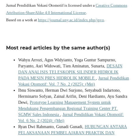
Jurnal Pendidikan Vokasi Otomotif is licensed under a
Creative Commons
Attribution-ShareAlike 4.0 International License
.
Based on a work at
https://journal.uny.ac.id/index.php/jpvo
.
Most read articles by the same author(s)
Wahyu Arrozi, Agus Widyianto, Yoga Guntur Sampurno,
Paryanto, Asri Widowati, Tien Aminatun, Sunarta,
DESAIN
DAN ANALISIS TELESKOPIK SILINDER HIDROLIK
PADA MESIN PRES HIDROLIK MOBILE
,
Jurnal Pendidikan
Vokasi Otomotif: Vol. 7 No. 2 (2025): (Mei)
Ibnu Siswanto, Herman Dwi Surjono, Setyabudi Indartono,
Herminarto Sofyan, Zainal Arifin, Deni Hardianto, Ayu Sandra
Dewi,
Prototype Learning Management System untuk
Mendukung Pengembangan Regional Training Center PT.
SGMW Sales Indonesia
,
Jurnal Pendidikan Vokasi Otomotif:
Vol. 6 No. 2 (2024): (Mei)
Ryan Dwi Rahmanto, Gunadi Gunadi,
HUBUNGAN ANTARA
PELAKSANAAN PEMBELAJARAN PRAKTIK DAN