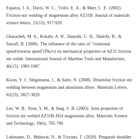
Esparza, J. A., Davis, W. C., Trillo, E. A., & Murr, L. E. (2002).
Friction-stir welding of magnesium alloy AZ31B. Journal of materials
science letters, 21(12), 917-920.
Gharacheh, M. A., Kokabi, A. H., Daneshi, G. H., Shalchi, B., &
Sarrafi, R. (2006). The influence of the ratio of "rotational
speed/traverse speed"(Ï‰/v) on mechanical properties of AZ31 friction
stir welds. International Journal of Machine Tools and Manufacture,
46(15), 1983-1987.
Kwon, Y. J., Shigematsu, I., & Saito, N. (2008). Dissimilar friction stir
welding between magnesium and aluminum alloys. Materials Letters,
62(23), 3827-3829.
Lee, W. B., Yeon, Y. M., & Jung, S. B. (2003). Joint properties of
friction stir welded AZ31B–H24 magnesium alloy. Materials Science
and Technology, 19(6), 785-790.
Lukmanto, D., Muhayat, N., & Triyono, T. (2020). Pengaruh shoulder