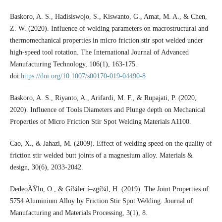
Baskoro, A. S., Hadisiswojo, S., Kiswanto, G., Amat, M. A., & Chen,
Z. W. (2020). Influence of welding parameters on macrostructural and
thermomechanical properties in micro friction stir spot welded under
high-speed tool rotation. The International Journal of Advanced
Manufacturing Technology, 106(1), 163-175.
doi:
https://doi.org/10.1007/s00170-019-04490-8
Baskoro, A. S., Riyanto, A., Arifardi, M. F., & Rupajati, P. (2020,
2020). Influence of Tools Diameters and Plunge depth on Mechanical
Properties of Micro Friction Stir Spot Welding Materials A1100.
Cao, X., & Jahazi, M. (2009). Effect of welding speed on the quality of
friction stir welded butt joints of a magnesium alloy. Materials &
design, 30(6), 2033-2042.
DedeoÄŸlu, O., & Gí¼ler í–zgí¼l, H. (2019). The Joint Properties of
5754 Aluminium Alloy by Friction Stir Spot Welding. Journal of
Manufacturing and Materials Processing, 3(1), 8.