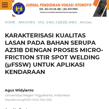
HOME
/
ARCHIVES
/
VOL. 5 NO. 2 (2023): (MEI)
/
Articles
KARAKTERISASI KUALITAS
LASAN PADA BAHAN SERUPA
AZ31B DENGAN PROSES MICRO-
FRICTION STIR SPOT WELDING
(µFSSW) UNTUK APLIKASI
KENDARAAN
Agus Widyianto
Universitas Negeri Yogyakarta, Indonesia
https://orcid.org/0000-0002-1554-2561