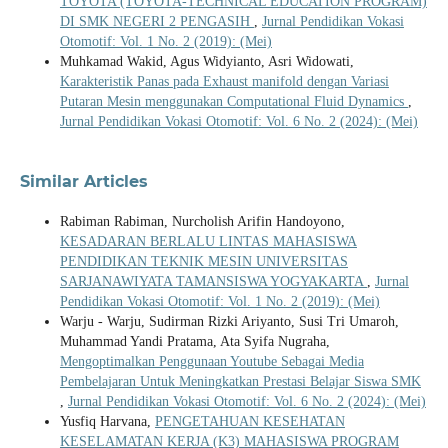
TOYOTA (TOYOTA-TECHNICAL EDUCATION PROGRAM)
DI SMK NEGERI 2 PENGASIH
,
Jurnal Pendidikan Vokasi
Otomotif: Vol. 1 No. 2 (2019): (Mei)
Muhkamad Wakid, Agus Widyianto, Asri Widowati,
Karakteristik Panas pada Exhaust manifold dengan Variasi
Putaran Mesin menggunakan Computational Fluid Dynamics
,
Jurnal Pendidikan Vokasi Otomotif: Vol. 6 No. 2 (2024): (Mei)
Similar Articles
Rabiman Rabiman, Nurcholish Arifin Handoyono,
KESADARAN BERLALU LINTAS MAHASISWA
PENDIDIKAN TEKNIK MESIN UNIVERSITAS
SARJANAWIYATA TAMANSISWA YOGYAKARTA
,
Jurnal
Pendidikan Vokasi Otomotif: Vol. 1 No. 2 (2019): (Mei)
Warju - Warju, Sudirman Rizki Ariyanto, Susi Tri Umaroh,
Muhammad Yandi Pratama, Ata Syifa Nugraha,
Mengoptimalkan Penggunaan Youtube Sebagai Media
Pembelajaran Untuk Meningkatkan Prestasi Belajar Siswa SMK
,
Jurnal Pendidikan Vokasi Otomotif: Vol. 6 No. 2 (2024): (Mei)
Yusfiq Harvana,
PENGETAHUAN KESEHATAN
KESELAMATAN KERJA (K3) MAHASISWA PROGRAM