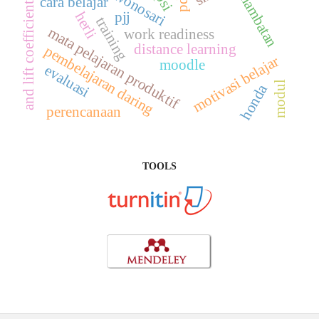
hambatan
cara belajar
and lift coefficient.
pjj
herli
training
mata pelajaran produktif
work readiness
distance learning
pembelajaran daring
motivasi belajar
moodle
evaluasi
modul
honda
perencanaan
TOOLS