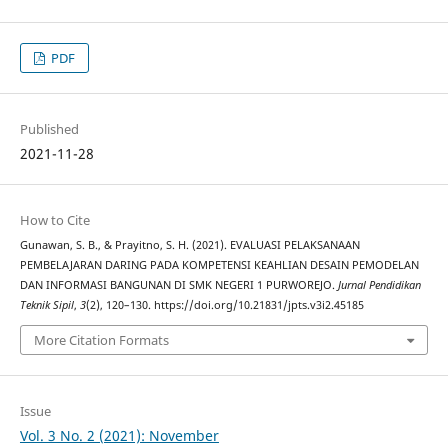
PDF
Published
2021-11-28
How to Cite
Gunawan, S. B., & Prayitno, S. H. (2021). EVALUASI PELAKSANAAN
PEMBELAJARAN DARING PADA KOMPETENSI KEAHLIAN DESAIN PEMODELAN
DAN INFORMASI BANGUNAN DI SMK NEGERI 1 PURWOREJO.
Jurnal Pendidikan
Teknik Sipil
,
3
(2), 120–130. https://doi.org/10.21831/jpts.v3i2.45185
More Citation Formats
Issue
Vol. 3 No. 2 (2021): November