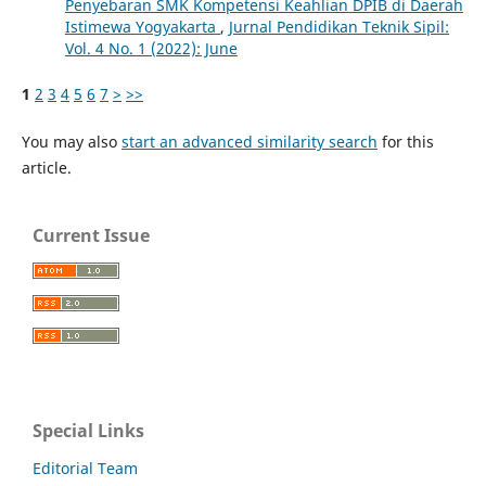
Penyebaran SMK Kompetensi Keahlian DPIB di Daerah
Istimewa Yogyakarta
,
Jurnal Pendidikan Teknik Sipil:
Vol. 4 No. 1 (2022): June
1
2
3
4
5
6
7
>
>>
You may also
start an advanced similarity search
for this
article.
Current Issue
Special Links
Editorial Team