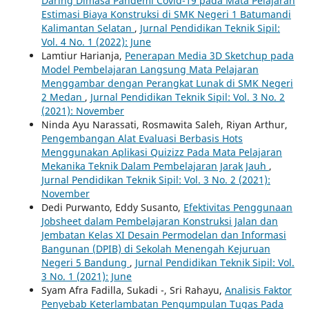
Daring Dimasa Pandemi Covid-19 pada Mata Pelajaran
Estimasi Biaya Konstruksi di SMK Negeri 1 Batumandi
Kalimantan Selatan
,
Jurnal Pendidikan Teknik Sipil:
Vol. 4 No. 1 (2022): June
Lamtiur Harianja,
Penerapan Media 3D Sketchup pada
Model Pembelajaran Langsung Mata Pelajaran
Menggambar dengan Perangkat Lunak di SMK Negeri
2 Medan
,
Jurnal Pendidikan Teknik Sipil: Vol. 3 No. 2
(2021): November
Ninda Ayu Narassati, Rosmawita Saleh, Riyan Arthur,
Pengembangan Alat Evaluasi Berbasis Hots
Menggunakan Aplikasi Quizizz Pada Mata Pelajaran
Mekanika Teknik Dalam Pembelajaran Jarak Jauh
,
Jurnal Pendidikan Teknik Sipil: Vol. 3 No. 2 (2021):
November
Dedi Purwanto, Eddy Susanto,
Efektivitas Penggunaan
Jobsheet dalam Pembelajaran Konstruksi Jalan dan
Jembatan Kelas XI Desain Permodelan dan Informasi
Bangunan (DPIB) di Sekolah Menengah Kejuruan
Negeri 5 Bandung
,
Jurnal Pendidikan Teknik Sipil: Vol.
3 No. 1 (2021): June
Syam Afra Fadilla, Sukadi -, Sri Rahayu,
Analisis Faktor
Penyebab Keterlambatan Pengumpulan Tugas Pada