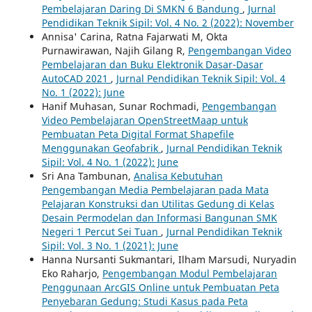
Pembelajaran Daring Di SMKN 6 Bandung
,
Jurnal
Pendidikan Teknik Sipil: Vol. 4 No. 2 (2022): November
Annisa' Carina, Ratna Fajarwati M, Okta
Purnawirawan, Najih Gilang R,
Pengembangan Video
Pembelajaran dan Buku Elektronik Dasar-Dasar
AutoCAD 2021
,
Jurnal Pendidikan Teknik Sipil: Vol. 4
No. 1 (2022): June
Hanif Muhasan, Sunar Rochmadi,
Pengembangan
Video Pembelajaran OpenStreetMaap untuk
Pembuatan Peta Digital Format Shapefile
Menggunakan Geofabrik
,
Jurnal Pendidikan Teknik
Sipil: Vol. 4 No. 1 (2022): June
Sri Ana Tambunan,
Analisa Kebutuhan
Pengembangan Media Pembelajaran pada Mata
Pelajaran Konstruksi dan Utilitas Gedung di Kelas
Desain Permodelan dan Informasi Bangunan SMK
Negeri 1 Percut Sei Tuan
,
Jurnal Pendidikan Teknik
Sipil: Vol. 3 No. 1 (2021): June
Hanna Nursanti Sukmantari, Ilham Marsudi, Nuryadin
Eko Raharjo,
Pengembangan Modul Pembelajaran
Penggunaan ArcGIS Online untuk Pembuatan Peta
Penyebaran Gedung: Studi Kasus pada Peta