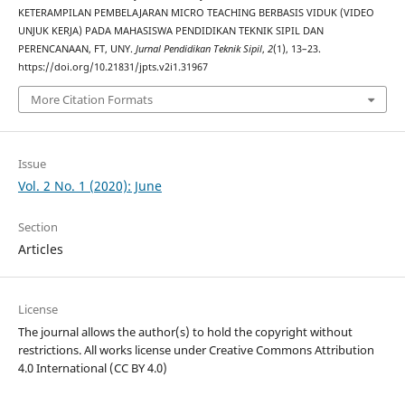
KETERAMPILAN PEMBELAJARAN MICRO TEACHING BERBASIS VIDUK (VIDEO
UNJUK KERJA) PADA MAHASISWA PENDIDIKAN TEKNIK SIPIL DAN
PERENCANAAN, FT, UNY.
Jurnal Pendidikan Teknik Sipil
,
2
(1), 13–23.
https://doi.org/10.21831/jpts.v2i1.31967
More Citation Formats
Issue
Vol. 2 No. 1 (2020): June
Section
Articles
License
The journal allows the author(s) to hold the copyright without
restrictions. All works license under Creative Commons
Attribution
4.0 International
(CC BY 4.0)