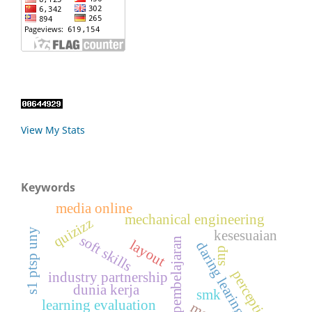
View My Stats
Keywords
media online
mechanical engineering
quizizz
s1 ptsp uny
kesesuaian
soft skills
evaluasi pembelajaran
layout
daring learing
snp
perception
industry partnership
dunia kerja
smk
learning evaluation