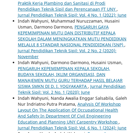
Praktik Kerja Plambing dan Sanitasi di Prodi
Pendidikan Teknik Sipil dan Perencanaan FT UNY
,
Jurnal Pendidikan Teknik Sipil: Vol. 4 No. 1 (2022): June
Indah Wahyuni, Muhammad Nuruzzaman, Husaini
Usman, Darmono Darmono,
PENGARUH GAYA
KEPEMIMPINAN MUTU DAN DISTRIBUTIF KEPALA
SEKOLAH DALAM MENINGKATKAN MUTU PENDIDIKAN
MELALUI 8 STANDAR NASIONAL PENDIDIDKAN (SNP)
,
Jurnal Pendidikan Teknik Sipil: Vol. 2 No. 2 (2020):
November
Indah Wahyuni, Darmono Darmono, Husaini Usman,
PENGARUH KEPEMIMPINAN KEPALA SEKOLAH,
BUDAYA SEKOLAH, IKLIM ORGANISASI, DAN
MANAJEMEN MUTU GURU TERHADAP HASIL BELAJAR
SISWA SMKN DI D. I. YOGYAKARTA
,
Jurnal Pendidikan
Teknik Sipil: Vol. 2 No. 1 (2020): June
Indah Wahyuni, Nanda Awalia Enggar Salsabila, Galeh
Nur Indriatno Putra Pratama,
Analysis Of Workshop
Layout On The Application Of Occupational Health
And Safety In Department Of Civil Engineering
Education and Planning UNY Carpentry Workshop
,
Jurnal Pendidikan Teknik Sipil: Vol. 6 No. 1 (2024): June