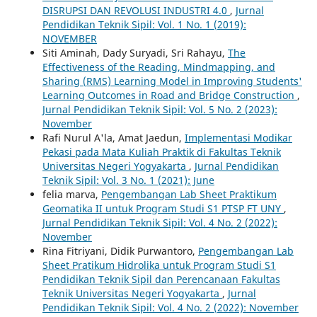
DISRUPSI DAN REVOLUSI INDUSTRI 4.0
,
Jurnal
Pendidikan Teknik Sipil: Vol. 1 No. 1 (2019):
NOVEMBER
Siti Aminah, Dady Suryadi, Sri Rahayu,
The
Effectiveness of the Reading, Mindmapping, and
Sharing (RMS) Learning Model in Improving Students'
Learning Outcomes in Road and Bridge Construction
,
Jurnal Pendidikan Teknik Sipil: Vol. 5 No. 2 (2023):
November
Rafi Nurul A'la, Amat Jaedun,
Implementasi Modikar
Pekasi pada Mata Kuliah Praktik di Fakultas Teknik
Universitas Negeri Yogyakarta
,
Jurnal Pendidikan
Teknik Sipil: Vol. 3 No. 1 (2021): June
felia marva,
Pengembangan Lab Sheet Praktikum
Geomatika II untuk Program Studi S1 PTSP FT UNY
,
Jurnal Pendidikan Teknik Sipil: Vol. 4 No. 2 (2022):
November
Rina Fitriyani, Didik Purwantoro,
Pengembangan Lab
Sheet Pratikum Hidrolika untuk Program Studi S1
Pendidikan Teknik Sipil dan Perencanaan Fakultas
Teknik Universitas Negeri Yogyakarta
,
Jurnal
Pendidikan Teknik Sipil: Vol. 4 No. 2 (2022): November