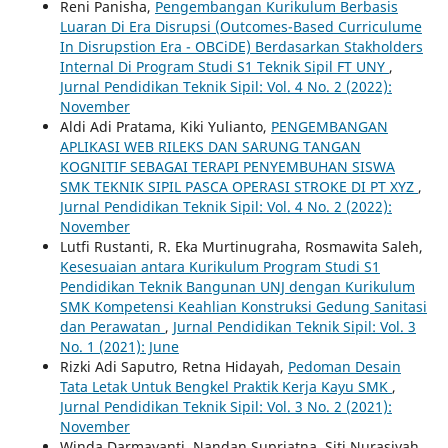
Reni Panisha,
Pengembangan Kurikulum Berbasis
Luaran Di Era Disrupsi (Outcomes-Based Curriculume
In Disrupstion Era - OBCiDE) Berdasarkan Stakholders
Internal Di Program Studi S1 Teknik Sipil FT UNY
,
Jurnal Pendidikan Teknik Sipil: Vol. 4 No. 2 (2022):
November
Aldi Adi Pratama, Kiki Yulianto,
PENGEMBANGAN
APLIKASI WEB RILEKS DAN SARUNG TANGAN
KOGNITIF SEBAGAI TERAPI PENYEMBUHAN SISWA
SMK TEKNIK SIPIL PASCA OPERASI STROKE DI PT XYZ
,
Jurnal Pendidikan Teknik Sipil: Vol. 4 No. 2 (2022):
November
Lutfi Rustanti, R. Eka Murtinugraha, Rosmawita Saleh,
Kesesuaian antara Kurikulum Program Studi S1
Pendidikan Teknik Bangunan UNJ dengan Kurikulum
SMK Kompetensi Keahlian Konstruksi Gedung Sanitasi
dan Perawatan
,
Jurnal Pendidikan Teknik Sipil: Vol. 3
No. 1 (2021): June
Rizki Adi Saputro, Retna Hidayah,
Pedoman Desain
Tata Letak Untuk Bengkel Praktik Kerja Kayu SMK
,
Jurnal Pendidikan Teknik Sipil: Vol. 3 No. 2 (2021):
November
Winda Darmayanti, Nandan Supriatna, Siti Nurasiyah,