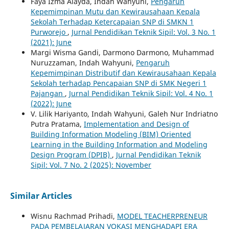
Faya Izma Alayda, Indah Wahyuni,
Pengaruh
Kepemimpinan Mutu dan Kewirausahaan Kepala
Sekolah Terhadap Ketercapaian SNP di SMKN 1
Purworejo
,
Jurnal Pendidikan Teknik Sipil: Vol. 3 No. 1
(2021): June
Margi Wisma Gandi, Darmono Darmono, Muhammad
Nuruzzaman, Indah Wahyuni,
Pengaruh
Kepemimpinan Distributif dan Kewirausahaan Kepala
Sekolah terhadap Pencapaian SNP di SMK Negeri 1
Pajangan
,
Jurnal Pendidikan Teknik Sipil: Vol. 4 No. 1
(2022): June
V. Lilik Hariyanto, Indah Wahyuni, Galeh Nur Indriatno
Putra Pratama,
Implementation and Design of
Building Information Modeling (BIM) Oriented
Learning in the Building Information and Modeling
Design Program (DPIB)
,
Jurnal Pendidikan Teknik
Sipil: Vol. 7 No. 2 (2025): November
Similar Articles
Wisnu Rachmad Prihadi,
MODEL TEACHERPRENEUR
PADA PEMBELAJARAN VOKASI MENGHADAPI ERA