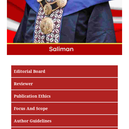
Editorial Board
Reviewer
Publication Ethics
Focus And Scope
Author Guidelines