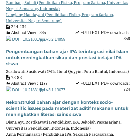
Bambang Subali (Pendidikan Fisika, Program Sarjana, Universitas
Negeri Semarang, Indonesia)
Langlang Handayani (Pendidikan Fisika, Program Sarjana,
Universitas Negeri Semarang)
224-234
Abstract View : 385
FULLTEXT PDF downloads:
356
DOI : 10.21831/jipi.v3i2.14859
Pengembangan bahan ajar IPA terintegrasi nilai Islam
untuk meningkatkan sikap dan prestasi belajar IPA
siswa
Susilowati Susilowati (MTs Ibnul Qoyyim Putra Bantul, Indonesia)
78-88
Abstract View : 1177
FULLTEXT PDF downloads:
724
DOI : 10.21831/jipi.v3i1.13677
Rekonstruksi bahan ajar dengan konteks socio-
scientific issues pada materi zat aditif makanan untuk
meningkatkan literasi sains siswa
Diana Ayu Rostikawati (Pendidikan IPA, Sekolah Pascasarjana,
Universitas Pendidikan Indonesia, Indonesia)
Anna Permanasari (Pendidikan IPA, Sekolah Pascasarjana,