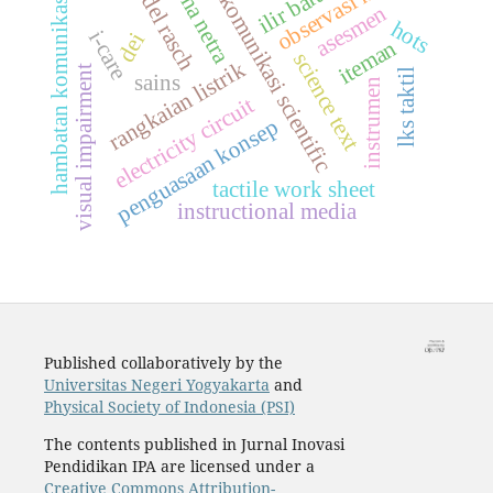
observasi kelas
model rasch
ilir barat i
tuna netra
komunikasi scientific
hambatan komunikasi
asesmen
hots
i-care
dei
iteman
science text
rangkaian listrik
visual impairment
lks taktil
sains
instrumen
electricity circuit
penguasaan konsep
tactile work sheet
instructional media
Published collaboratively by the
Universitas Negeri Yogyakarta
and
Physical Society of Indonesia (PSI)
The contents published in Jurnal Inovasi
Pendidikan IPA are licensed under a
Creative Commons Attribution-