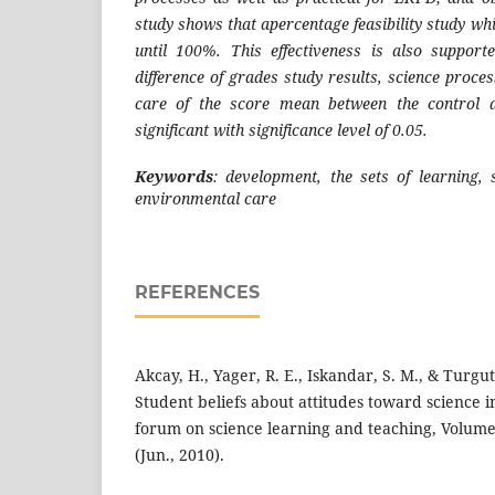
study show
s
that apercentage
feasibility study wh
until 100%
. This
effectiveness
is
also supporte
difference of grades study results, science proce
care
of the
score mean between
the
control 
significant with significance level of 0.05.
Keywords
: development, the sets of learning, 
environmental care
REFERENCES
Akcay, H., Yager, R. E., Iskandar, S. M., & Turgu
Student beliefs about attitudes toward science in
forum on science learning and teaching, Volume 1
(Jun., 2010).