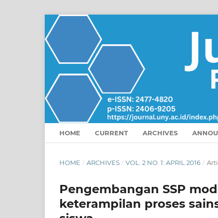
HOME
CURRENT
ARCHIVES
ANNOU
HOME
/
ARCHIVES
/
VOL. 2 NO. 1: APRIL 2016
/
Art
Pengembangan SSP mod
keterampilan proses sain