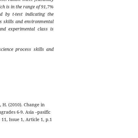
ich is in the range
of 91
,7
%
d by t-test
indicating
the
ss skills and environmental
and experimental class
is
science process skills and
t, H. (2010). Change in
grades 6-9. Asia –pasific
1, Issue 1, Article 1, p.1