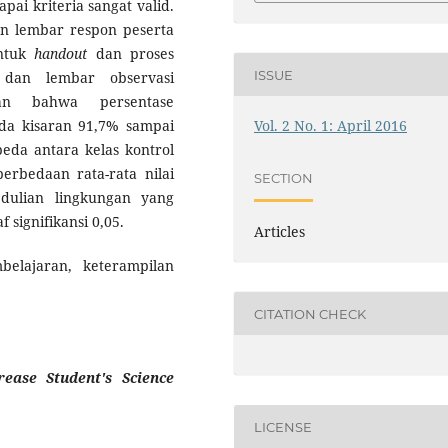
ai kriteria sangat valid.
ian lembar respon peserta
untuk
handout
dan proses
ISSUE
 dan lembar observasi
kan bahwa persentase
da kisaran 91,7% sampai
Vol. 2 No. 1: April 2016
beda antara kelas kontrol
rbedaan rata-rata nilai
SECTION
edulian lingkungan yang
 signifikansi 0,05.
Articles
elajaran, keterampilan
CITATION CHECK
crease
Student's
Science
LICENSE