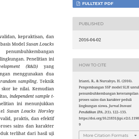
FULLTEXT PDF
PUBLISHED
validan, kepraktisan, dan
2016-04-02
rbasis Model
Susan Loucks
k penumbuhkembangan
lingkungan. Penelitian ini
HOW TO CITE
velopment (
R&D
)
yang
pangan menggunakan dua
 random sampling
. Teknik
Irianti, R., & Nurcahyo, H. (2016).
Pengembangan SSP model SLH untu
 skor ke nilai. Kemudian
penumbuhkembangan keterampilan
itas,
independent sample t-
proses sains dan karakter peduli
nelitian ini menunjukkan
lingkungan siswa.
Jurnal Inovasi
del
Susan Loucks Horsley
Pendidikan IPA
,
2
(1), 122–133.
alid, praktis, dan efektif
https://doi.org/10.21831/jipi.v2i1.119
9
ses sains dan karakter
uk terlihat dari hasil uji
More Citation Formats