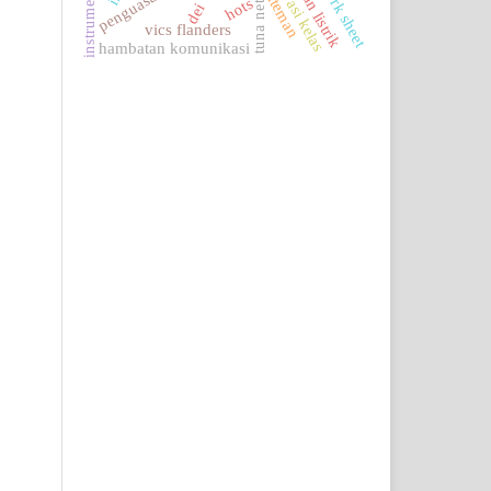
observasi kelas
instruments
tuna netra
iteman
hots
dei
vics flanders
hambatan komunikasi