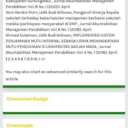
Kabupaten Gunungkidul
,
Jurnal Akuntabilitas Manajemen
Pendidikan: Vol. 8 No. 1 (2020): April
Novi Hardini Putri, Udik Budi Wibowo,
Pengaruh kinerja kepala
sekolah terhadap keberhasilan manajemen berbasis sekolah
melalui partisipasi masyarakat di SMP
,
Jurnal Akuntabilitas
Manajemen Pendidikan: Vol. 6 No. 1 (2018): April
Ahmad Sulaiman, Udik Budi Wibowo,
IMPLEMENTASI SISTEM
PENJAMINAN MUTU INTERNAL SEBAGAI UPAYA MENINGKATKAN
MUTU PENDIDIKAN DI UNIVERSITAS GADJAH MADA
,
Jurnal
Akuntabilitas Manajemen Pendidikan: Vol. 4 No. 1 (2016): April
1
2
3
4
5
6
7
8
9
10
>
>>
You may also
start an advanced similarity search
for this
article.
Dimension Badge
Downloads