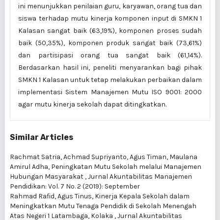
ini menunjukkan penilaian guru, karyawan, orang tua dan
siswa terhadap mutu kinerja komponen input di SMKN 1
Kalasan sangat baik (63,19%), komponen proses sudah
baik (50,35%), komponen produk sangat baik (73,61%)
dan partisipasi orang tua sangat baik (61,14%).
Berdasarkan hasil ini, peneliti menyarankan bagi pihak
SMKN 1 Kalasan untuk tetap melakukan perbaikan dalam
implementasi Sistem Manajemen Mutu ISO 9001: 2000
agar mutu kinerja sekolah dapat ditingkatkan.
Similar Articles
Rachmat Satria, Achmad Supriyanto, Agus Timan, Maulana
Amirul Adha,
Peningkatan Mutu Sekolah melalui Manajemen
Hubungan Masyarakat
,
Jurnal Akuntabilitas Manajemen
Pendidikan: Vol. 7 No. 2 (2019): September
Rahmad Rafid, Agus Tinus,
Kinerja Kepala Sekolah dalam
Meningkatkan Mutu Tenaga Pendidik di Sekolah Menengah
Atas Negeri 1 Latambaga, Kolaka
,
Jurnal Akuntabilitas