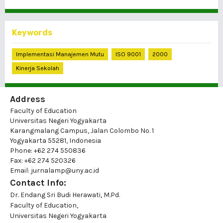
Keywords
Implementasi Manajemen Mutu
ISO 9001
2000
Kinerja Sekolah
Address
Faculty of Education
Universitas Negeri Yogyakarta
Karangmalang Campus, Jalan Colombo No. 1
Yogyakarta 55281, Indonesia
Phone: +62 274 550836
Fax: +62 274 520326
Email: jurnalamp@uny.ac.id
Contact Info:
Dr. Endang Sri Budi Herawati, M.Pd.
Faculty of Education,
Universitas Negeri Yogyakarta