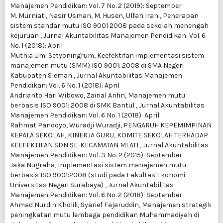
Manajemen Pendidikan: Vol. 7 No. 2 (2019): September
M. Murniati, Nasir Usman, M. Husen, Ulfah Irani,
Penerapan
sistem standar mutu ISO 9001 2008 pada sekolah menengah
kejuruan
,
Jurnal Akuntabilitas Manajemen Pendidikan: Vol. 6
No. 1 (2018): April
Muthia Umi Setyoningrum,
Keefektifan implementasi sistem
manajemen mutu (SMM) ISO 9001: 2008 di SMA Negeri
Kabupaten Sleman
,
Jurnal Akuntabilitas Manajemen
Pendidikan: Vol. 6 No. 1 (2018): April
Andrianto Hari Wibowo, Zainal Arifin,
Manajemen mutu
berbasis ISO 9001: 2008 di SMK Bantul
,
Jurnal Akuntabilitas
Manajemen Pendidikan: Vol. 6 No. 1 (2018): April
Rahmat Pandoyo, Wuradji Wuradji,
PENGARUH KEPEMIMPINAN
KEPALA SEKOLAH, KINERJA GURU, KOMITE SEKOLAH TERHADAP
KEEFEKTIFAN SDN SE-KECAMATAN MLATI
,
Jurnal Akuntabilitas
Manajemen Pendidikan: Vol. 3 No. 2 (2015): September
Jaka Nugraha,
Implementasi sistem manajemen mutu
berbasis ISO 9001:2008 (studi pada Fakultas Ekonomi
Universitas Negeri Surabaya)
,
Jurnal Akuntabilitas
Manajemen Pendidikan: Vol. 6 No. 2 (2018): September
Ahmad Nurdin Kholili, Syarief Fajaruddin,
Manajemen strategik
peningkatan mutu lembaga pendidikan Muhammadiyah di