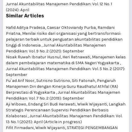
Jurnal Akuntabilitas Manajemen Pendidikan: Vol. 12 No. 1
(2024): April
Similar Articles
Hafid Aditya Pradesa, Caesar Oktoviandy Purba, Ramdani
Priatna,
Menilai risiko dari organisasi yang bertransformasi:
pelajaran terbaik untuk penguatan akuntabilitas pendidikan
tinggi di Indonesia
,
Jurnal Akuntabilitas Manajemen
Pendidikan: Vol. 9 No. 2 (2021): September
Nisak Ruwah Ibnatur Husnul, Heri Retnawati,
Manajemen kelas
dalam pembelajaran matematika di SMA Negeri Yogyakarta
,
Jurnal Akuntabilitas Manajemen Pendidikan: Vol. 5 No. 2 (2017):
September
Fu`ad Arif Noor, Sutrisno Sutrisno, Siti Fatonah,
Pengaruh
Manajemen Diri dengan Kinerja Guru Raudhatul Athfal (RA)
Berprestasi di Yogyakarta
,
Jurnal Akuntabilitas Manajemen
Pendidikan: Vol. 7 No. 2 (2019): September
Aji Wibowo, Endang Sri Budi Herawati, Wiwik Wijayanti,
Langkah
Strategis Perencanaan Supervisi Pendidikan Berbasis
Kolaborasi
,
Jurnal Akuntabilitas Manajemen Pendidikan: Vol.
13 No. 1 (2025): April (Article in progress)
Fifit Firmadani, Wiwik Wijayanti,
STRATEGI PENGEMBANGAN