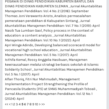
PEGAWAI DI DINAS PENDIDIKAN KABUPATEN BANTUL DAN
DINAS PENDIDIKAN KABUPATEN SLEMAN
,
Jurnal Akuntabilitas
Manajemen Pendidikan: Vol. 4 No. 2 (2016): September
Thomas Joni Verawanto Aristo,
Analisis permasalahan
pemerataan pendidikan di Kabupaten Sintang
,
Jurnal
Akuntabilitas Manajemen Pendidikan: Vol. 7 No. 1 (2019): April
Nasib Tua Lumban Gaol,
Policy process in the context of
education: a content analysis
,
Jurnal Akuntabilitas
Manajemen Pendidikan: Vol. 10 No. 1 (2022): April
Apri Winge Adindo,
Developing balanced scorecard model for
vocational high school education
,
Jurnal Akuntabilitas
Manajemen Pendidikan: Vol. 5 No. 1 (2017): April
Isthifa Kemal, Rossy Anggelia Hasibuan,
Manajemen
kewirausahaan melalui strategi berbasis sekolah di Islamic
Solidarity School
,
Jurnal Akuntabilitas Manajemen Pendidikan:
Vol. 5 No. 1 (2017): April
Alfan Thoriq, Fitri Nur Mahmudah,
Management
Implementation Project Strengthening the Profile of
Pancasila Students (P5) at SMAS Muhammadiyah Toboali
,
Jurnal Akuntabilitas Manajemen Pendidikan: Vol. 12 No. 1
(2024): April
<<
<
1
2
3
4
5
6
7
8
9
10
>
>>