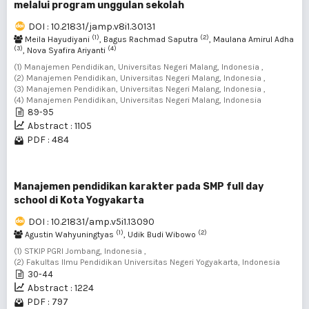
melalui program unggulan sekolah
DOI : 10.21831/jamp.v8i1.30131
(1)
(2)
Meila Hayudiyani
, Bagus Rachmad Saputra
, Maulana Amirul Adha
(3)
(4)
, Nova Syafira Ariyanti
(1) Manajemen Pendidikan, Universitas Negeri Malang, Indonesia ,
(2) Manajemen Pendidikan, Universitas Negeri Malang, Indonesia ,
(3) Manajemen Pendidikan, Universitas Negeri Malang, Indonesia ,
(4) Manajemen Pendidikan, Universitas Negeri Malang, Indonesia
89-95
Abstract : 1105
PDF : 484
Manajemen pendidikan karakter pada SMP full day
school di Kota Yogyakarta
DOI : 10.21831/amp.v5i1.13090
(1)
(2)
Agustin Wahyuningtyas
, Udik Budi Wibowo
(1) STKIP PGRI Jombang, Indonesia ,
(2) Fakultas Ilmu Pendidikan Universitas Negeri Yogyakarta, Indonesia
30-44
Abstract : 1224
PDF : 797