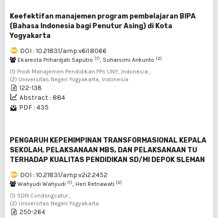
Keefektifan manajemen program pembelajaran BIPA
(Bahasa Indonesia bagi Penutur Asing) di Kota
Yogyakarta
DOI : 10.21831/amp.v6i1.8066
(1)
(2)
Ekaresta Prihardjati Saputro
, Suharsimi Arikunto
(1) Prodi Manajemen Pendidikan PPs UNY, Indonesia ,
(2) Universitas Negeri Yogyakarta, Indonesia
122-138
Abstract : 884
PDF : 435
PENGARUH KEPEMIMPINAN TRANSFORMASIONAL KEPALA
SEKOLAH, PELAKSANAAN MBS, DAN PELAKSANAAN TU
TERHADAP KUALITAS PENDIDIKAN SD/MI DEPOK SLEMAN
DOI : 10.21831/amp.v2i2.2452
(1)
(2)
Wahyudi Wahyudi
, Heri Retnawati
(1) SDN Condongcatur ,
(2) Universitas Negeri Yogyakarta
250-264