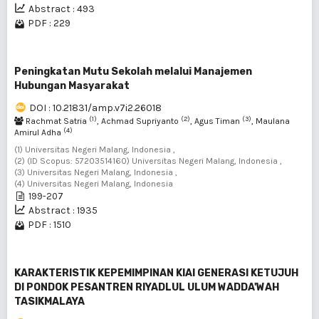
Abstract : 493
PDF : 229
Peningkatan Mutu Sekolah melalui Manajemen
Hubungan Masyarakat
DOI : 10.21831/amp.v7i2.26018
(1)
(2)
(3)
Rachmat Satria
, Achmad Supriyanto
, Agus Timan
, Maulana
(4)
Amirul Adha
(1) Universitas Negeri Malang, Indonesia ,
(2) (ID Scopus: 57203514160) Universitas Negeri Malang, Indonesia ,
(3) Universitas Negeri Malang, Indonesia ,
(4) Universitas Negeri Malang, Indonesia
199-207
Abstract : 1935
PDF : 1510
KARAKTERISTIK KEPEMIMPINAN KIAI GENERASI KETUJUH
DI PONDOK PESANTREN RIYADLUL ULUM WADDA'WAH
TASIKMALAYA