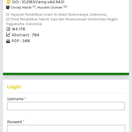
DOI : 10.21831/amp.v4i2.9431
(1)
(2)
Cecep Hasib
, Husaini Usman
(1) Yayasan Pendidikan Islam Al-Jihad Tasikmalaya, Indonesia ,
(2) Prodi Pendidikan Teknik Sipil dan Perancanaan Universitas Negeri
Yogyakarta, Indonesia
164-178
Abstract : 784
PDF : 388
1 - 20 of 65 items
1
2
3
4
>
>>
Login
Username
*
Password
*