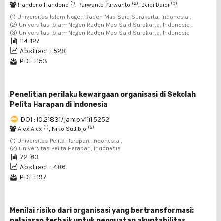
(1)
(2)
(3)
Handono Handono
, Purwanto Purwanto
, Baidi Baidi
(1) Universitas Islam Negeri Raden Mas Said Surakarta, Indonesia ,
(2) Universitas Islam Negeri Raden Mas Said Surakarta, Indonesia ,
(3) Universitas Islam Negeri Raden Mas Said Surakarta, Indonesia
114-127
Abstract : 528
PDF : 153
Penelitian perilaku kewargaan organisasi di Sekolah
Pelita Harapan di Indonesia
DOI : 10.21831/jamp.v11i1.52521
(1)
(2)
Alex Alex
, Niko Sudibjo
(1) Universitas Pelita Harapan, Indonesia ,
(2) Universitas Pelita Harapan, Indonesia
72-83
Abstract : 486
PDF : 197
Menilai risiko dari organisasi yang bertransformasi:
pelajaran terbaik untuk penguatan akuntabilitas