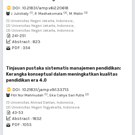
DOI : 10.21831/amp.v6i2.20618
(1)
(2)
(3)
J. Julistiaty
, R. Madhakomala
, M. Matin
(1) Universitas Negeri Jakarta, Indonesia ,
(2) Universitas Negeri Jakarta, Indonesia ,
(3) Universitas Negeri Jakarta, Indonesia
241-251
Abstract : 823
PDF : 354
Tinjauan pustaka sistematis manajemen pendidikan:
Kerangka konseptual dalam meningkatkan kualitas
pendidikan era 4.0
DOI : 10.21831/jamp.v9i1.33713
(1)
(2)
Fitri Nur Mahmudah
, Eka Cahya Sari Putra
(1) Universitas Ahmad Dahlan, Indonesia ,
(2) Universitas Negeri Yogyakarta, Indonesia
43-53
Abstract : 1832
PDF : 1053