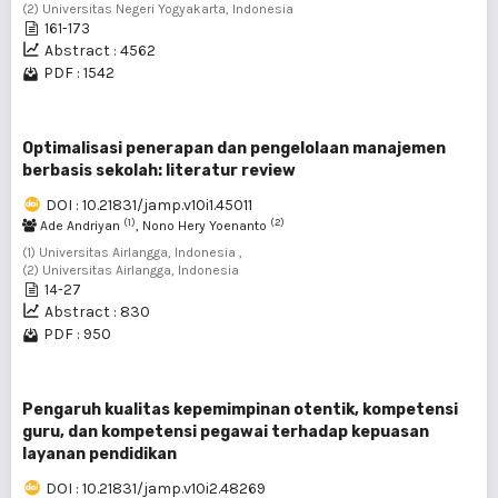
(2) Universitas Negeri Yogyakarta, Indonesia
161-173
Abstract : 4562
PDF : 1542
Optimalisasi penerapan dan pengelolaan manajemen
berbasis sekolah: literatur review
DOI : 10.21831/jamp.v10i1.45011
(1)
(2)
Ade Andriyan
, Nono Hery Yoenanto
(1) Universitas Airlangga, Indonesia ,
(2) Universitas Airlangga, Indonesia
14-27
Abstract : 830
PDF : 950
Pengaruh kualitas kepemimpinan otentik, kompetensi
guru, dan kompetensi pegawai terhadap kepuasan
layanan pendidikan
DOI : 10.21831/jamp.v10i2.48269