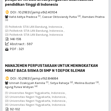
pendidikan tinggi di Indonesia
DOI : 10.21831/jamp.v9i2.40104
(1)
(2)
Hafid Aditya Pradesa
, Caesar Oktoviandy Purba
, Ramdani Priatna
(3)
(1) Politeknik STIA LAN Bandung, Indonesia ,
(2) Politeknik STIA LAN Bandung, Indonesia ,
(3) Politeknik STIA LAN Bandung, Indonesia
146-158
Abstract : 597
PDF : 321
MANAJEMEN PERPUSTAKAAN UNTUK MENINGKATKAN
MINAT BACA SISWA DI SMP N 1 DEPOK SLEMAN
DOI : 10.21831/jamp.v11i2.84684
(1)
(2)
(3)
Ishmah Dzakiyyah Kamilia
, Setya Raharja
, Meilina Bustari
,
(4)
Agung Purwa Widiyan
(1) Universitas Negeri Yogyakarta, Indonesia ,
(2) Universitas Negeri Yogyakarta, Indonesia ,
(3) Universitas Negeri Yogyakarta, Indonesia ,
(4) Universitas Negeri Yogyakarta, Indonesia
92-102