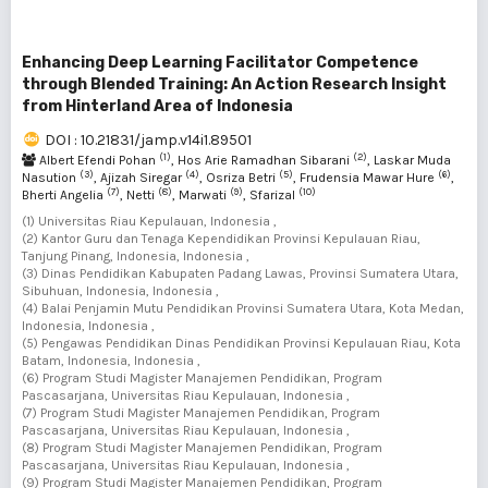
Enhancing Deep Learning Facilitator Competence
through Blended Training: An Action Research Insight
from Hinterland Area of Indonesia
DOI : 10.21831/jamp.v14i1.89501
(1)
(2)
Albert Efendi Pohan
, Hos Arie Ramadhan Sibarani
, Laskar Muda
(3)
(4)
(5)
(6)
Nasution
, Ajizah Siregar
, Osriza Betri
, Frudensia Mawar Hure
,
(7)
(8)
(9)
(10)
Bherti Angelia
, Netti
, Marwati
, Sfarizal
(1) Universitas Riau Kepulauan, Indonesia ,
(2) Kantor Guru dan Tenaga Kependidikan Provinsi Kepulauan Riau,
Tanjung Pinang, Indonesia, Indonesia ,
(3) Dinas Pendidikan Kabupaten Padang Lawas, Provinsi Sumatera Utara,
Sibuhuan, Indonesia, Indonesia ,
(4) Balai Penjamin Mutu Pendidikan Provinsi Sumatera Utara, Kota Medan,
Indonesia, Indonesia ,
(5) Pengawas Pendidikan Dinas Pendidikan Provinsi Kepulauan Riau, Kota
Batam, Indonesia, Indonesia ,
(6) Program Studi Magister Manajemen Pendidikan, Program
Pascasarjana, Universitas Riau Kepulauan, Indonesia ,
(7) Program Studi Magister Manajemen Pendidikan, Program
Pascasarjana, Universitas Riau Kepulauan, Indonesia ,
(8) Program Studi Magister Manajemen Pendidikan, Program
Pascasarjana, Universitas Riau Kepulauan, Indonesia ,
(9) Program Studi Magister Manajemen Pendidikan, Program