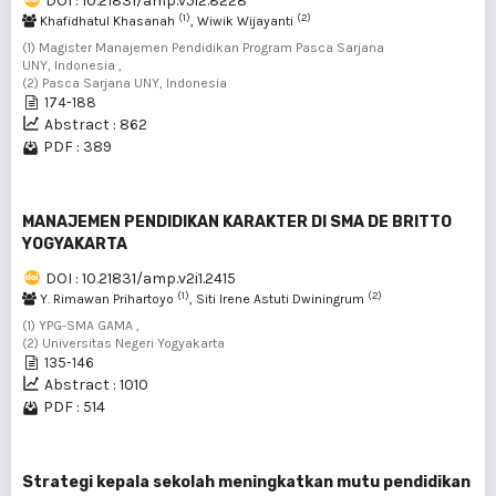
DOI : 10.21831/amp.v5i2.8228
(1)
(2)
Khafidhatul Khasanah
, Wiwik Wijayanti
(1) Magister Manajemen Pendidikan Program Pasca Sarjana
UNY, Indonesia ,
(2) Pasca Sarjana UNY, Indonesia
174-188
Abstract : 862
PDF : 389
MANAJEMEN PENDIDIKAN KARAKTER DI SMA DE BRITTO
YOGYAKARTA
DOI : 10.21831/amp.v2i1.2415
(1)
(2)
Y. Rimawan Prihartoyo
, Siti Irene Astuti Dwiningrum
(1) YPG-SMA GAMA ,
(2) Universitas Negeri Yogyakarta
135-146
Abstract : 1010
PDF : 514
Strategi kepala sekolah meningkatkan mutu pendidikan