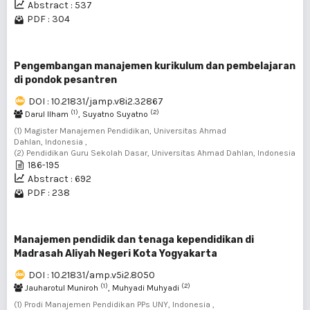
Abstract : 537
PDF : 304
Pengembangan manajemen kurikulum dan pembelajaran
di pondok pesantren
DOI : 10.21831/jamp.v8i2.32867
(1)
(2)
Darul Ilham
, Suyatno Suyatno
(1) Magister Manajemen Pendidikan, Universitas Ahmad
Dahlan, Indonesia ,
(2) Pendidikan Guru Sekolah Dasar, Universitas Ahmad Dahlan, Indonesia
186-195
Abstract : 692
PDF : 238
Manajemen pendidik dan tenaga kependidikan di
Madrasah Aliyah Negeri Kota Yogyakarta
DOI : 10.21831/amp.v5i2.8050
(1)
(2)
Jauharotul Muniroh
, Muhyadi Muhyadi
(1) Prodi Manajemen Pendidikan PPs UNY, Indonesia ,