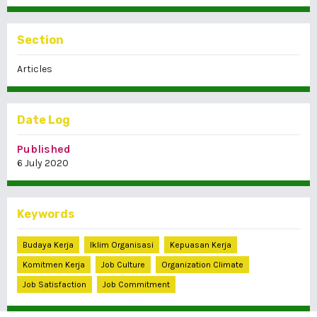
Section
Articles
Date Log
Published
6 July 2020
Keywords
Budaya Kerja
Iklim Organisasi
Kepuasan Kerja
Komitmen Kerja
Job Culture
Organization Climate
Job Satisfaction
Job Commitment