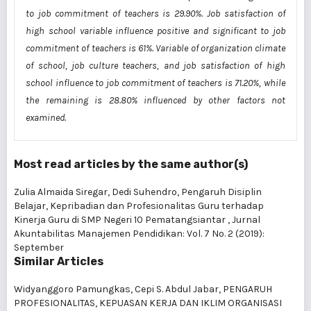
to job commitment of teachers is 29.90%. Job satisfaction of
high school variable influence positive and significant to job
commitment of teachers is 61%. Variable of organization climate
of school, job culture teachers, and job satisfaction of high
school influence to job commitment of teachers is 71.20%, while
the remaining is 28.80% influenced by other factors not
examined.
Most read articles by the same author(s)
Zulia Almaida Siregar, Dedi Suhendro,
Pengaruh Disiplin
Belajar, Kepribadian dan Profesionalitas Guru terhadap
Kinerja Guru di SMP Negeri 10 Pematangsiantar
,
Jurnal
Akuntabilitas Manajemen Pendidikan: Vol. 7 No. 2 (2019):
September
Similar Articles
Widyanggoro Pamungkas, Cepi S. Abdul Jabar,
PENGARUH
PROFESIONALITAS, KEPUASAN KERJA DAN IKLIM ORGANISASI