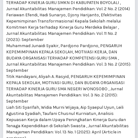
TERHADAP KINERJA GURU SMKN DI KABUPATEN BOYOLALI
,
Jurnal Akuntabilitas Manajemen Pendidikan: Vol. 2 No. 2 (2014)
Feriawan Efendi, Hadi Sunaryo, Djony Harijanto,
Efektivitas
Kepemimpinan Transformasional Kepala Sekolah melalui
Komitmen Kerja terhadap Kinerja Guru Merdeka Belajar
,
Jurnal Akuntabilitas Manajemen Pendidikan: Vol. 11 No. 2
(2023): September
Muhammad Junaidi Syakir, Pardjono Pardjono,
PENGARUH
KEPEMIMPINAN KEPALA SEKOLAH, MOTIVASI KERJA, DAN
BUDAYA ORGANISASI TERHADAP KOMPETENSI GURU SMA
,
Jurnal Akuntabilitas Manajemen Pendidikan: Vol. 3 No. 2 (2015):
September
Titik Handayani, Aliyah A. Rasyid,
PENGARUH KEPEMIMPINAN
KEPALA SEKOLAH, MOTIVASI GURU, DAN BUDAYA ORGANISASI
TERHADAP KINERJA GURU SMA NEGERI WONOSOBO
,
Jurnal
Akuntabilitas Manajemen Pendidikan: Vol. 3 No. 2 (2015):
September
Liah Siti Syarifah, Widia Murni Wijaya, Aip Syaepul Uyun, Leili
Agustina Syadiah, Taufani Chusnul Kurniatun,
Analisis
Kepuasan Kerja dalam Upaya Peningkatan Kinerja Guru dan
Tenaga Kependidikan di Sekolah Swasta
,
Jurnal Akuntabilitas
Manajemen Pendidikan: Vol. 13 No. 1 (2025): April (Article in