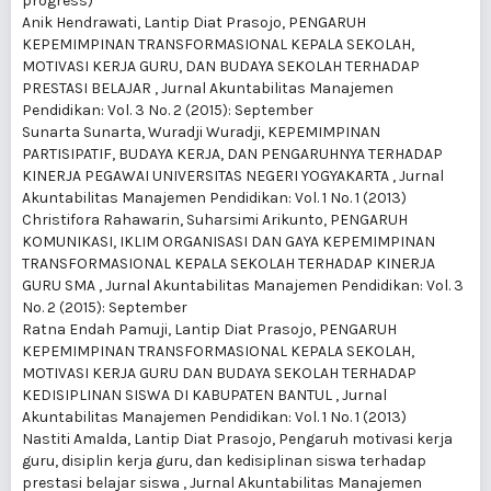
progress)
Anik Hendrawati, Lantip Diat Prasojo,
PENGARUH
KEPEMIMPINAN TRANSFORMASIONAL KEPALA SEKOLAH,
MOTIVASI KERJA GURU, DAN BUDAYA SEKOLAH TERHADAP
PRESTASI BELAJAR
,
Jurnal Akuntabilitas Manajemen
Pendidikan: Vol. 3 No. 2 (2015): September
Sunarta Sunarta, Wuradji Wuradji,
KEPEMIMPINAN
PARTISIPATIF, BUDAYA KERJA, DAN PENGARUHNYA TERHADAP
KINERJA PEGAWAI UNIVERSITAS NEGERI YOGYAKARTA
,
Jurnal
Akuntabilitas Manajemen Pendidikan: Vol. 1 No. 1 (2013)
Christifora Rahawarin, Suharsimi Arikunto,
PENGARUH
KOMUNIKASI, IKLIM ORGANISASI DAN GAYA KEPEMIMPINAN
TRANSFORMASIONAL KEPALA SEKOLAH TERHADAP KINERJA
GURU SMA
,
Jurnal Akuntabilitas Manajemen Pendidikan: Vol. 3
No. 2 (2015): September
Ratna Endah Pamuji, Lantip Diat Prasojo,
PENGARUH
KEPEMIMPINAN TRANSFORMASIONAL KEPALA SEKOLAH,
MOTIVASI KERJA GURU DAN BUDAYA SEKOLAH TERHADAP
KEDISIPLINAN SISWA DI KABUPATEN BANTUL
,
Jurnal
Akuntabilitas Manajemen Pendidikan: Vol. 1 No. 1 (2013)
Nastiti Amalda, Lantip Diat Prasojo,
Pengaruh motivasi kerja
guru, disiplin kerja guru, dan kedisiplinan siswa terhadap
prestasi belajar siswa
,
Jurnal Akuntabilitas Manajemen