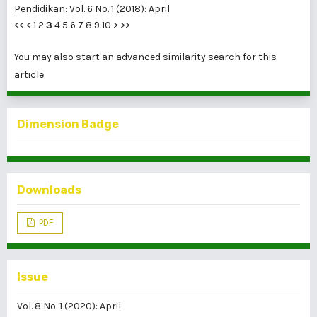
Pendidikan: Vol. 6 No. 1 (2018): April
<<
<
1
2
3
4
5
6
7
8
9
10
>
>>
You may also
start an advanced similarity search
for this
article.
Dimension Badge
Downloads
PDF
Issue
Vol. 8 No. 1 (2020): April