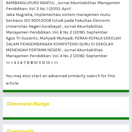
BAMBANGLIPURO BANTUL
,
Jurnal Akuntabilitas Manajemen
Pendidikan: Vol. 3 No. 1 (2015): April
Jaka Nugraha,
Implementasi sistem manajemen mutu
berbasis ISO 9001:2008 (studi pada Fakultas Ekonomi
Universitas Negeri Surabaya)
,
Jurnal Akuntabilitas
Manajemen Pendidikan: Vol. 6 No. 2 (2018): September
Agus Tri Susanto, Muhyadi Muhyadi,
PERAN KEPALA SEKOLAH
DALAM PENGEMBANGAN KOMPETENSI GURU DI SEKOLAH
MENENGAH PERTAMA NEGERI
,
Jurnal Akuntabilitas
Manajemen Pendidikan: Vol. 4 No. 2 (2016): September
<<
<
4
5
6
7
8
9
10
11
12
13
>
>>
You may also
start an advanced similarity search
for this
article.
Dimension Badge
Downloads