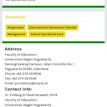
Keywords
Pengelolaan
Dana Bantuan Operasional Sekolah
Management
School Operational Fund
Address
Faculty of Education
Universitas Negeri Yogyakarta
Karangmalang Campus, Jalan Colombo No. 1
Yogyakarta 55281, Indonesia
Phone: +62 274 550836
Fax: +62 274 520326
Email: jurnalamp@uny.ac.id
Contact Info:
Dr. Endang Sri Budi Herawati, M.Pd.
Faculty of Education,
Universitas Negeri Yogyakarta