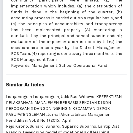
community participation were limited. (2) The
implementation which includes: (a) the distribution of
funds is done in the beginning of the quarter, (b)
accounting process is carried out on a regular basis, and
(c) the principles of accountability and transparency
has been implemented properly. (3) monitoring is
conducted by the principal and school superintendent;
evaluation of the implementation is done by filling the
questionnaire once a year by the District Management
BOS Team. (4) reporting is done every three months to the
BOS Management Team.
Keywords: Management, School Operational Fund
Similar Articles
Listijaningsih Listijaningsih, Udik Budi Wibowo,
KEEFEKTIFAN
PELAKSANAAN MANAJEMEN BERBASIS SEKOLAH DI SDN
PERCOBAAN 2 DAN SDN NGRINGIN KECAMATAN DEPOK
KABUPATEN SLEMAN
,
Jurnal Akuntabilitas Manajemen
Pendidikan: Vol. 3 No. 1 (2015): April
Rejo Kirono, Sunardi Sunardi, Suparno Suparno, Lantip Diat
Prasojo,
Developing model of vocational skill learning