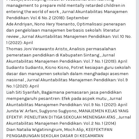
management to prepare mild mentally retarded children in
entering the world of work
,
Jurnal Akuntabilitas Manajemen
Pendidikan: Vol. 6 No. 2 (2018): September
Ade Andriyan, Nono Hery Yoenanto,
Optimalisasi penerapan
dan pengelolaan manajemen berbasis sekolah: literatur
review
,
Jurnal Akuntabilitas Manajemen Pendidikan: Vol. 10 No.
1 (2022): April
Thomas Joni Verawanto Aristo,
Analisis permasalahan
pemerataan pendidikan di Kabupaten Sintang
,
Jurnal
Akuntabilitas Manajemen Pendidikan: Vol. 7 No. 1 (2019): April
Sudianto Sudianto, Kisno Kisno,
Potret kesiapan guru sekolah
dasar dan manajemen sekolah dalam menghadapi asesmen
nasional
,
Jurnal Akuntabilitas Manajemen Pendidikan: Vol. 9
No. 1 (2021): April
Liah Siti Syarifah,
Bagaimana pemasaran jasa pendidikan
mempengaruhi pesantren: Efek pada aspek mutu
,
Jurnal
Akuntabilitas Manajemen Pendidikan: Vol. 9 No. 1 (2021): April
Junita W. Arfani, Sugiyono Sugiyono,
MANAJEMEN KELAS YANG
EFEKTIF: PENELITIAN DI TIGA SEKOLAH MENENGAH ATAS
,
Jurnal
Akuntabilitas Manajemen Pendidikan: Vol. 2 No. 1 (2014)
Dian Natalia Wigatiningrum, Moch Alip,
KEEFEKTIFAN
PENGGABUNGAN SEKOLAH DASAR DI KECAMATAN