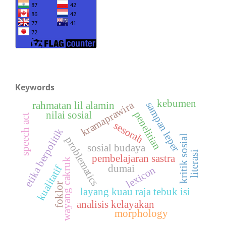
Keywords
kebumen
kramaprawira
rahmatan lil alamin
sampan leper
nilai sosial
penelitian
speech act
sesorah
etika berpolitik
kritik sosial
problematics
sosial budaya
literasi
pembelajaran sastra
wayang cakruk
dumai
kualitatif
lexicon
foklor
layang kuau raja tebuk isi
analisis kelayakan
morphology