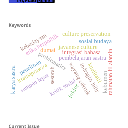
Keywords
culture preservation
kebudayaan
etika berpolitik
sosial budaya
javanese culture
dumai
rahmatan lil alamin
integrasi bahasa
problematics
pembelajaran sastra
penelitian
wayang cakruk
kramaprawira
kualitatif
indragiri hilir
karya sastra
sesorah
kebumen
sampan leper
kritik sosial
foklor
Current Issue