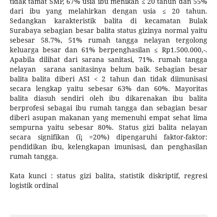
tidak tamat SMP, 67% usia ibu menikah ≤ 20 tahun dan 55%
dari ibu yang melahirkan dengan usia ≤ 20 tahun.
Sedangkan karakteristik balita di kecamatan Bulak
Surabaya sebagian besar balita status gizinya normal yaitu
sebesar 58.7%, 51% rumah tangga nelayan tergolong
keluarga besar dan 61% berpenghasilan ≤ Rp1.500.000,-.
Apabila dilihat dari sarana sanitasi, 71%. rumah tangga
nelayan sarana sanitasinya belum baik. Sebagian besar
balita balita diberi ASI < 2 tahun dan tidak diimunisasi
secara lengkap yaitu sebesar 63% dan 60%. Mayoritas
balita diasuh sendiri oleh ibu dikarenakan ibu balita
berprofesi sebagai ibu rumah tangga dan sebagian besar
diberi asupan makanan yang memenuhi empat sehat lima
sempurna yaitu sebesar 80%. Status gizi balita nelayan
secara signifikan (ï¡ =20%) dipengaruhi faktor-faktor:
pendidikan ibu, kelengkapan imunisasi, dan penghasilan
rumah tangga.
Kata kunci : status gizi balita, statistik diskriptif, regresi
logistik ordinal