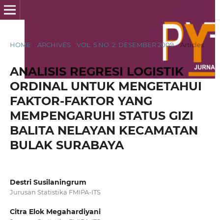
HOME
/
ARCHIVES
/
VOL. 5 NO. 2: DESEMBER 2009
/
Articles
ANALISIS REGRESI LOGISTIK
ORDINAL UNTUK MENGETAHUI
FAKTOR-FAKTOR YANG
MEMPENGARUHI STATUS GIZI
BALITA NELAYAN KECAMATAN
BULAK SURABAYA
Destri Susilaningrum
Jurusan Statistika FMIPA-ITS
Citra Elok Megahardiyani