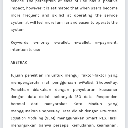
service. The perception of ease of use has a positive
impact, however it is estimated that when users become
more frequent and skilled at operating the service
system, it will feel more familiar and easier to operate the
system.
Keywords: e-money, e-wallet, m-wallet, m-payment,
intention to use
ABSTRAK
Tujuan penelitian ini untuk menguji faktor-faktor yang
mempengaruhi niat penggunaan
e-Walllet
ShopeePay.
Penelitian dilakukan dengan penyebaran kuesioner
dengan data diolah sebanyak 150 data. Responden
berasal dari masyarakat Kota Madiun yang
menggunakan ShopeePay. Data diolah dengan
Structural
Equation Modeling
(SEM) menggunakan Smart PLS. Hasil
menunjukkan bahwa persepsi kemudahan, keamanan,