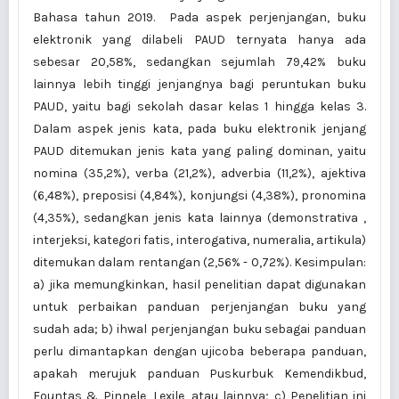
Bahasa tahun 2019. Pada aspek perjenjangan, buku
elektronik yang dilabeli PAUD ternyata hanya ada
sebesar 20,58%, sedangkan sejumlah 79,42% buku
lainnya lebih tinggi jenjangnya bagi peruntukan buku
PAUD, yaitu bagi sekolah dasar kelas 1 hingga kelas 3.
Dalam aspek jenis kata, pada buku elektronik jenjang
PAUD ditemukan jenis kata yang paling dominan, yaitu
nomina (35,2%), verba (21,2%), adverbia (11,2%), ajektiva
(6,48%), preposisi (4,84%), konjungsi (4,38%), pronomina
(4,35%), sedangkan jenis kata lainnya (demonstrativa ,
interjeksi, kategori fatis, interogativa, numeralia, artikula)
ditemukan dalam rentangan (2,56% - 0,72%). Kesimpulan:
a) jika memungkinkan, hasil penelitian dapat digunakan
untuk perbaikan panduan perjenjangan buku yang
sudah ada; b) ihwal perjenjangan buku sebagai panduan
perlu dimantapkan dengan ujicoba beberapa panduan,
apakah merujuk panduan Puskurbuk Kemendikbud,
Fountas & Pinnele, Lexile, atau lainnya; c) Penelitian ini