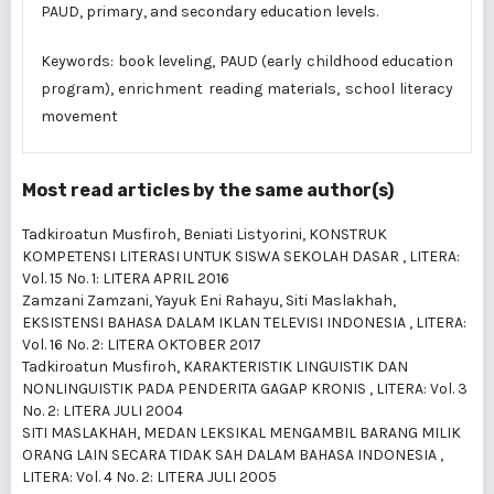
PAUD, primary, and secondary education levels.
Keywords: book leveling, PAUD (early childhood education
program), enrichment reading materials, school literacy
movement
Most read articles by the same author(s)
Tadkiroatun Musfiroh, Beniati Listyorini,
KONSTRUK
KOMPETENSI LITERASI UNTUK SISWA SEKOLAH DASAR
,
LITERA:
Vol. 15 No. 1: LITERA APRIL 2016
Zamzani Zamzani, Yayuk Eni Rahayu, Siti Maslakhah,
EKSISTENSI BAHASA DALAM IKLAN TELEVISI INDONESIA
,
LITERA:
Vol. 16 No. 2: LITERA OKTOBER 2017
Tadkiroatun Musfiroh,
KARAKTERISTIK LINGUISTIK DAN
NONLINGUISTIK PADA PENDERITA GAGAP KRONIS
,
LITERA: Vol. 3
No. 2: LITERA JULI 2004
SITI MASLAKHAH,
MEDAN LEKSIKAL MENGAMBIL BARANG MILIK
ORANG LAIN SECARA TIDAK SAH DALAM BAHASA INDONESIA
,
LITERA: Vol. 4 No. 2: LITERA JULI 2005