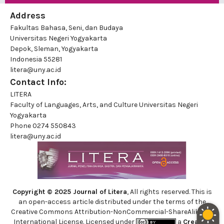
Address
Fakultas Bahasa, Seni, dan Budaya
Universitas Negeri Yogyakarta
Depok, Sleman, Yogyakarta
Indonesia 55281
litera@uny.ac.id
Contact Info:
LITERA
Faculty of Languages, Arts, and Culture Universitas Negeri
Yogyakarta
Phone
0274 550843
litera@uny.ac.id
Copyright © 2025 Journal of Litera
, All rights reserved. This is
an open-access article distributed under the terms of the
Creative Commons Attribution-NonCommercial-ShareAlike 4.0
International License. Licensed under
a
Creative