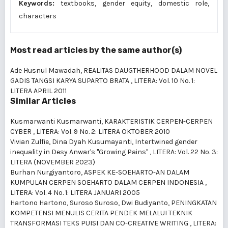
Keywords:
textbooks, gender equity, domestic role,
characters
Most read articles by the same author(s)
Ade Husnul Mawadah,
REALITAS DAUGTHERHOOD DALAM NOVEL
GADIS TANGSI KARYA SUPARTO BRATA
,
LITERA: Vol. 10 No. 1:
LITERA APRIL 2011
Similar Articles
Kusmarwanti Kusmarwanti,
KARAKTERISTIK CERPEN-CERPEN
CYBER
,
LITERA: Vol. 9 No. 2: LITERA OKTOBER 2010
Vivian Zulfie, Dina Dyah Kusumayanti,
Intertwined gender
inequality in Desy Anwar's "Growing Pains"
,
LITERA: Vol. 22 No. 3:
LITERA (NOVEMBER 2023)
Burhan Nurgiyantoro,
ASPEK KE-SOEHARTO-AN DALAM
KUMPULAN CERPEN SOEHARTO DALAM CERPEN INDONESIA
,
LITERA: Vol. 4 No. 1: LITERA JANUARI 2005
Hartono Hartono, Suroso Suroso, Dwi Budiyanto,
PENINGKATAN
KOMPETENSI MENULIS CERITA PENDEK MELALUI TEKNIK
TRANSFORMASI TEKS PUISI DAN CO-CREATIVE WRITING
,
LITERA: