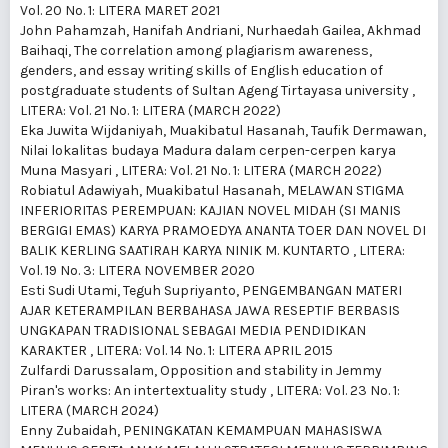
Vol. 20 No. 1: LITERA MARET 2021
John Pahamzah, Hanifah Andriani, Nurhaedah Gailea, Akhmad
Baihaqi,
The correlation among plagiarism awareness,
genders, and essay writing skills of English education of
postgraduate students of Sultan Ageng Tirtayasa university
,
LITERA: Vol. 21 No. 1: LITERA (MARCH 2022)
Eka Juwita Wijdaniyah, Muakibatul Hasanah, Taufik Dermawan,
Nilai lokalitas budaya Madura dalam cerpen-cerpen karya
Muna Masyari
,
LITERA: Vol. 21 No. 1: LITERA (MARCH 2022)
Robiatul Adawiyah, Muakibatul Hasanah,
MELAWAN STIGMA
INFERIORITAS PEREMPUAN: KAJIAN NOVEL MIDAH (SI MANIS
BERGIGI EMAS) KARYA PRAMOEDYA ANANTA TOER DAN NOVEL DI
BALIK KERLING SAATIRAH KARYA NINIK M. KUNTARTO
,
LITERA:
Vol. 19 No. 3: LITERA NOVEMBER 2020
Esti Sudi Utami, Teguh Supriyanto,
PENGEMBANGAN MATERI
AJAR KETERAMPILAN BERBAHASA JAWA RESEPTIF BERBASIS
UNGKAPAN TRADISIONAL SEBAGAI MEDIA PENDIDIKAN
KARAKTER
,
LITERA: Vol. 14 No. 1: LITERA APRIL 2015
Zulfardi Darussalam,
Opposition and stability in Jemmy
Piran's works: An intertextuality study
,
LITERA: Vol. 23 No. 1:
LITERA (MARCH 2024)
Enny Zubaidah,
PENINGKATAN KEMAMPUAN MAHASISWA