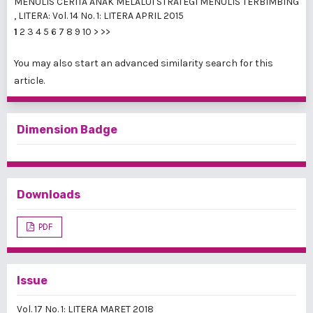
MENULIS CERITA ANAK MELALUI STRATEGI MENULIS TERBIMBING
,
LITERA: Vol. 14 No. 1: LITERA APRIL 2015
1
2
3
4
5
6
7
8
9
10
>
>>
You may also
start an advanced similarity search
for this
article.
Dimension Badge
Downloads
PDF
Issue
Vol. 17 No. 1: LITERA MARET 2018