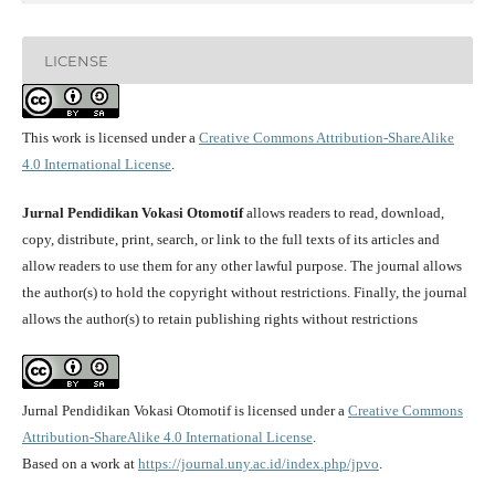
LICENSE
This work is licensed under a
Creative Commons Attribution-ShareAlike
4.0 International License
.
Jurnal Pendidikan Vokasi Otomotif
allows readers to read, download,
copy, distribute, print, search, or link to the full texts of its articles and
allow readers to use them for any other lawful purpose. The journal allows
the author(s) to hold the copyright without restrictions. Finally, the journal
allows the author(s) to retain publishing rights without restrictions
Jurnal Pendidikan Vokasi Otomotif is licensed under a
Creative Commons
Attribution-ShareAlike 4.0 International License
.
Based on a work at
https://journal.uny.ac.id/index.php/jpvo
.