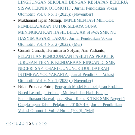
LINGKUNGAN SEKOLAH DENGAN KESIAPAN BEKERJA
SISWA TEKNIK OTOMOTIF
,
Jurnal Pendidikan Vokasi
Otomotif: Vol. 8 No. 1 (2025): (November)
Mukhamad Irpan Muzaqi,
IMPLEMENTASI METODE
PEMBELAJARAN TUTOR SEBAYA GUNA
MENINGKATKAN HASIL BELAJAR SISWA SMK NU
HASYIM ASYARI TARUB
,
Jurnal Pendidikan Vokasi
Otomotif: Vol. 4 No. 2 (2022): (Mei)
Gunadi Gunadi, Herminarto Sofyan, Aan Yudianto,
PELATIHAN PENGGUNAAN FASILITAS PRAKTIK
JURUSAN TEKNIK KENDARAAN RINGAN DI SMK
NEGERI SAPTOSARI GUNUNGKIDUL DAERAH
ISTIMEWA YOGYAKARTA
,
Jurnal Pendidikan Vokasi
Otomotif: Vol. 6 No. 1 (2023): (November)
Brian Pradana Putra,
Pengaruh Model Pembelajaran Problem
Based Learning Terhadap Motivasi dan Hasil Belajar
Pemeliharaan Baterai pada Siswa Kelas X TKR SMK Negeri 1
Cangkringan Tahun Pelajaran 2018/2019
,
Jurnal Pendidikan
Vokasi Otomotif: Vol. 2 No. 2 (2020): (Mei)
<<
<
1
2
3
4
5
6
7
>
>>