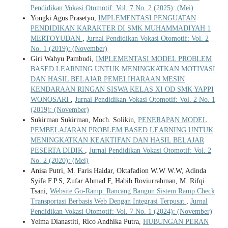
Pendidikan Vokasi Otomotif: Vol. 7 No. 2 (2025): (Mei)
Yongki Agus Prasetyo,
IMPLEMENTASI PENGUATAN
PENDIDIKAN KARAKTER DI SMK MUHAMMADIYAH 1
MERTOYUDAN
,
Jurnal Pendidikan Vokasi Otomotif: Vol. 2
No. 1 (2019): (November)
Giri Wahyu Pambudi,
IMPLEMENTASI MODEL PROBLEM
BASED LEARNING UNTUK MENINGKATKAN MOTIVASI
DAN HASIL BELAJAR PEMELIHARAAN MESIN
KENDARAAN RINGAN SISWA KELAS XI OD SMK YAPPI
WONOSARI
,
Jurnal Pendidikan Vokasi Otomotif: Vol. 2 No. 1
(2019): (November)
Sukirman Sukirman, Moch. Solikin,
PENERAPAN MODEL
PEMBELAJARAN PROBLEM BASED LEARNING UNTUK
MENINGKATKAN KEAKTIFAN DAN HASIL BELAJAR
PESERTA DIDIK
,
Jurnal Pendidikan Vokasi Otomotif: Vol. 2
No. 2 (2020): (Mei)
Anisa Putri, M. Faris Haidar, Oktafadion W.W W.W, Adinda
Syifa F.P.S, Zufar Ahmad F, Habib Roviurrahman, M. Rifqi
Tsani,
Website Go-Ramp: Rancang Bangun Sistem Ramp Check
Transportasi Berbasis Web Dengan Integrasi Terpusat
,
Jurnal
Pendidikan Vokasi Otomotif: Vol. 7 No. 1 (2024): (November)
Yelma Dianastiti, Rico Andhika Putra,
HUBUNGAN PERAN