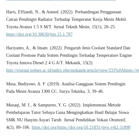
Haris, Effiandi, N., & Asmed. (2022). Perbandingan Penggunaan
Cairan Pendingin Radiator Terhadap Temperatur Kerja Mesin Mobil
Toyota Avanza 1.5 S M/T. Jurnal Teknik Mesin, 15(1), 20–25.
https://doi.org/10.30630/jtm.15.1.787
Hariyanto, A., & Imam. (2022). Pengaruh Jenis Coolant Standard Dan
Coolant Prestone Pada Sistem Pendingin Terhadap Temperature Engine
Toyota Innova Diesel 2.4 G A/T. Mekanik, 15(2).
http://ejurnal.polnes.ac.id/index.php/mekanik/article/view/333%0Ahttps://
Musa, Budiyono, A. F. (2019). Analisa Gangguan Sistem Pendingin
Pada Mesin Avanza 1300 CC. Surya Teknika, 3, 39–46.
Muzaqi, M. I., & Sampurno, Y. G. (2022). Implementasi Metode
Pembelajaran Tutor Sebaya Guna Mengingkatkan Hasil Belajar Siswa
SMK NU Hasyim Asyari Tarub. Jurnal Pendidikan Vokasi Otomotif,
4(2), 89–106.
https://doi.org/https://doi.org/10.21831/jpvo.v4i2.51898