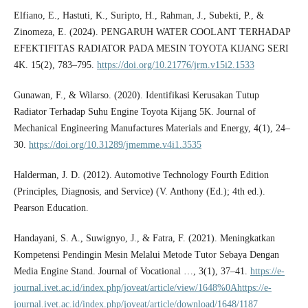
Elfiano, E., Hastuti, K., Suripto, H., Rahman, J., Subekti, P., &
Zinomeza, E. (2024). PENGARUH WATER COOLANT TERHADAP
EFEKTIFITAS RADIATOR PADA MESIN TOYOTA KIJANG SERI
4K. 15(2), 783–795.
https://doi.org/10.21776/jrm.v15i2.1533
Gunawan, F., & Wilarso. (2020). Identifikasi Kerusakan Tutup
Radiator Terhadap Suhu Engine Toyota Kijang 5K. Journal of
Mechanical Engineering Manufactures Materials and Energy, 4(1), 24–
30.
https://doi.org/10.31289/jmemme.v4i1.3535
Halderman, J. D. (2012). Automotive Technology Fourth Edition
(Principles, Diagnosis, and Service) (V. Anthony (Ed.); 4th ed.).
Pearson Education.
Handayani, S. A., Suwignyo, J., & Fatra, F. (2021). Meningkatkan
Kompetensi Pendingin Mesin Melalui Metode Tutor Sebaya Dengan
Media Engine Stand. Journal of Vocational …, 3(1), 37–41.
https://e-
journal.ivet.ac.id/index.php/joveat/article/view/1648%0Ahttps://e-
journal.ivet.ac.id/index.php/joveat/article/download/1648/1187