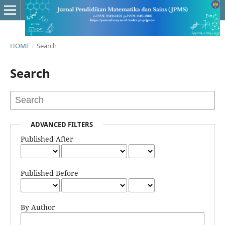
HOME
/
Search
Search
ADVANCED FILTERS
Published After
Published Before
By Author