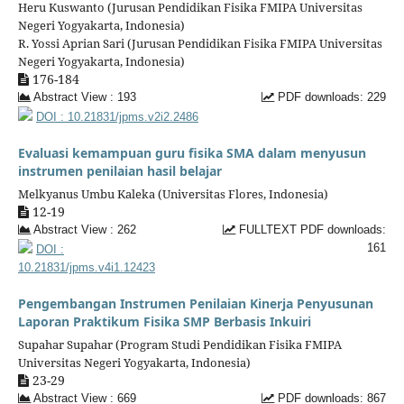
Heru Kuswanto (Jurusan Pendidikan Fisika FMIPA Universitas
Negeri Yogyakarta, Indonesia)
R. Yossi Aprian Sari (Jurusan Pendidikan Fisika FMIPA Universitas
Negeri Yogyakarta, Indonesia)
176-184
Abstract View : 193
PDF downloads: 229
DOI : 10.21831/jpms.v2i2.2486
Evaluasi kemampuan guru fisika SMA dalam menyusun
instrumen penilaian hasil belajar
Melkyanus Umbu Kaleka (Universitas Flores, Indonesia)
12-19
Abstract View : 262
FULLTEXT PDF downloads:
161
DOI :
10.21831/jpms.v4i1.12423
Pengembangan Instrumen Penilaian Kinerja Penyusunan
Laporan Praktikum Fisika SMP Berbasis Inkuiri
Supahar Supahar (Program Studi Pendidikan Fisika FMIPA
Universitas Negeri Yogyakarta, Indonesia)
23-29
Abstract View : 669
PDF downloads: 867