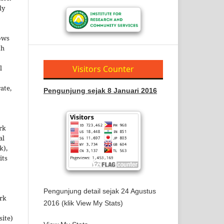
ly
ows
th
l
Visitors Counter
ate,
Pengunjung sejak 8 Januari 2016
rk
al
k),
its
Pengunjung detail sejak 24 Agustus
ork
2016 (klik View My Stats)
site)