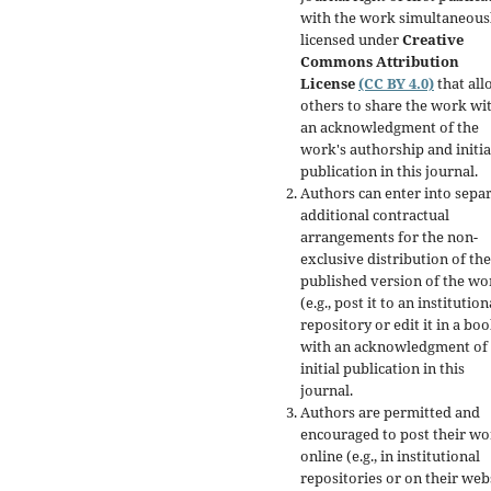
with the work simultaneous
licensed under
Creative
Commons Attribution
License
(CC BY 4.0)
that all
others to share the work wi
an acknowledgment of the
work's authorship and initia
publication in this journal.
Authors can enter into separ
additional contractual
arrangements for the non-
exclusive distribution of the
published version of the wo
(e.g., post it to an institution
repository or edit it in a boo
with an acknowledgment of 
initial publication in this
journal.
Authors are permitted and
encouraged to post their w
online (e.g., in institutional
repositories or on their web