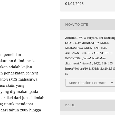
01/04/2023
HOW TO CITE
Andriani, W., & suryani, ani wilujeng
(2023). COMMUNICATION SKILLS
MAHASISWA AKUNTANSI DAN
AKUNTAN: DUA DEKADE STUDI DI
n penelitian
INDONESIA.
Jurnal Pendidikan
kuntan di Indonesia
Akuntansi Indonesia
,
20
(2), 119–135.
akan adalah kajian
https://doi.org/10.21831/jpai.v20i2.51
n pendekatan
content
57
ion skills
mahasiswa
More Citation Formats
on skills
yang
n yang digunakan pada
rtikel dari jurnal ilmiah
ng
untuk mendapat
ISSUE
 dari tahun 2005 hingga