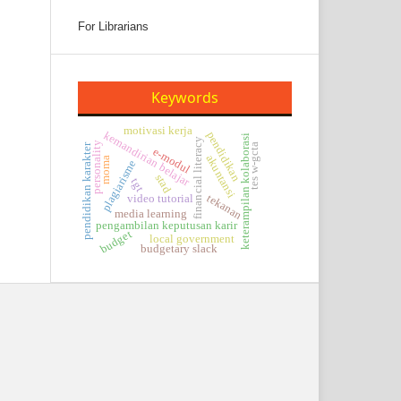
For Librarians
Keywords
motivasi kerja
kemandirian belajar
pendidikan
keterampilan kolaborasi
financial literacy
personality
tes w-gcta
pendidikan karakter
e-modul
akuntansi
moma
plagiarisme
stad
tgt
tekanan
video tutorial
media learning
pengambilan keputusan karir
budget
local government
budgetary slack