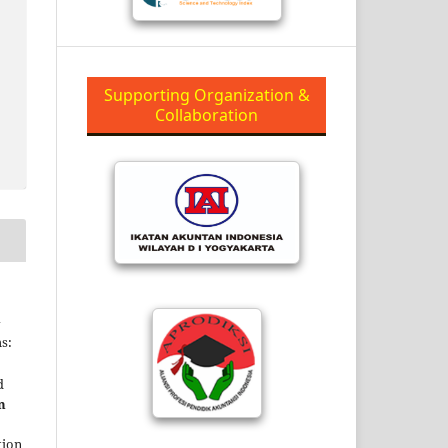
Supporting Organization &
Collaboration
a
s:
d
n
tion