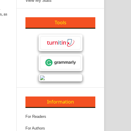
View My Stats
n
s, as
Tools
Information
For Readers
For Authors