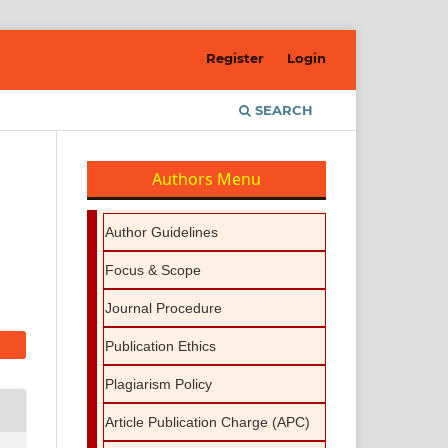
Register
Login
SEARCH
Authors Menu
Author Guidelines
Focus & Scope
Journal Procedure
Publication Ethics
Plagiarism Policy
Article Publication Charge (APC)