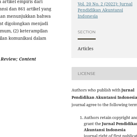
 artikel empiris dari
Vol. 20 No. 2 (2022): Jurnal
ansi dan 861 artikel yang
Pendidikan Akuntansi
Indonesia
itian menunjukkan bahwa
pat digolongkan menjadi
 umum, (2) keterampilan
SECTION
pilan komunikasi dalam
Articles
 Review; Content
LICENSE
Authors who publish with
Jurnal
Pendidikan Akuntansi Indonesi
journal agree to the following term
Authors retain copyright an
grant the
Jurnal Pendidika
Akuntansi Indonesia
journal right of first publica