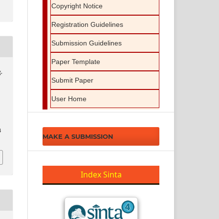
Copyright Notice
Registration Guidelines
Submission Guidelines
Paper Template
.
Submit Paper
User Home
3
MAKE A SUBMISSION
Index Sinta