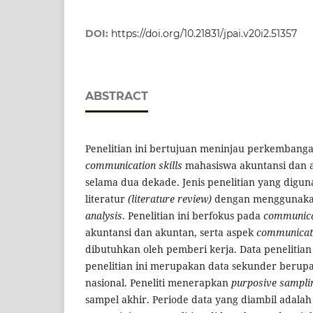
DOI:
https://doi.org/10.21831/jpai.v20i2.51357
ABSTRACT
Penelitian ini bertujuan meninjau perkembanga
communication skills
mahasiswa akuntansi dan a
selama dua dekade. Jenis penelitian yang digun
literatur
(literature review)
dengan menggunaka
analysis
. Penelitian ini berfokus pada
communicat
akuntansi dan akuntan, serta aspek
communicati
dibutuhkan oleh pemberi kerja. Data penelitia
penelitian ini merupakan data sekunder berupa a
nasional. Peneliti menerapkan
purposive sampli
sampel akhir. Periode data yang diambil adalah