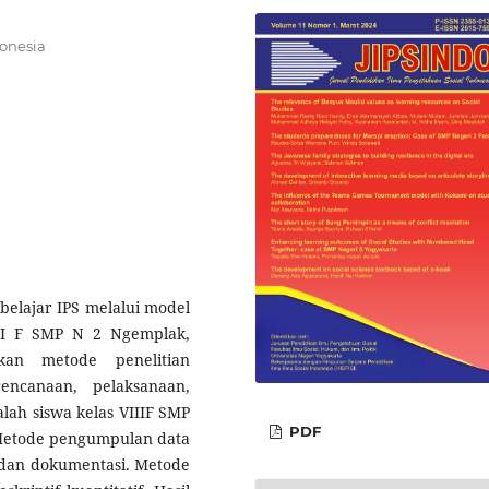
onesia
belajar IPS melalui model
III F SMP N 2 Ngemplak,
kan metode penelitian
ncanaan, pelaksanaan,
alah siswa kelas VIIIF SMP
PDF
Metode pengumpulan data
 dan dokumentasi. Metode