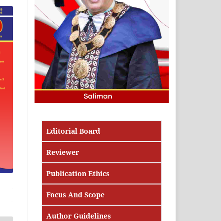
Editorial Board
Reviewer
Publication Ethics
Focus And Scope
Author Guidelines