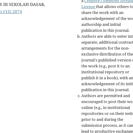
a
Creative Commons Attribu
 DI SEKOLAH DASAR,
License
that allows others t
do.v1i1.2874
share the work with an
acknowledgement of the wo
authorship and initial
publication in this journal.
Authors are able to enter in
separate, additional contrac
arrangements for the non-
exclusive distribution of the
journal's published version 
the work (e.g., post it to an
institutional repository or
publish it in a book), with a
acknowledgement of its initi
publication in this journal.
Authors are permitted and
encouraged to post their w
online (e.g., in institutional
repositories or on their web
prior to and during the
submission process, as it ca
lead to productive exchange