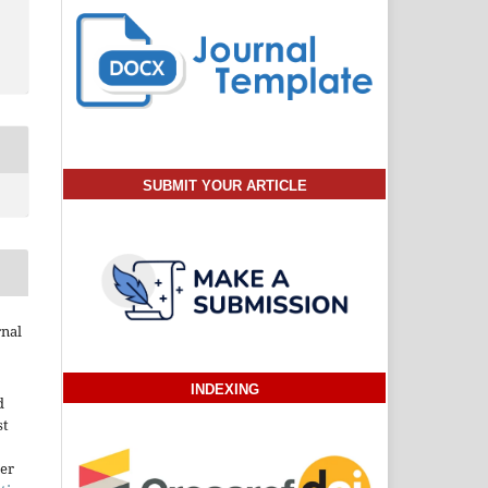
SUBMIT YOUR ARTICLE
rnal
INDEXING
d
st
der