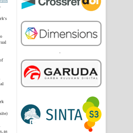
tion
o
rk's
to
tual
.
of
n
al
ork
site)
n
s, as