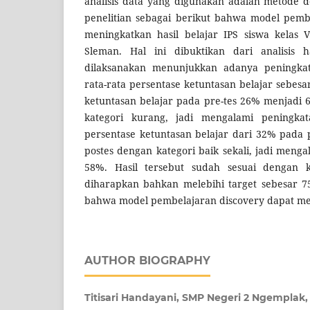
analisis data yang digunakan adalah metode des
penelitian sebagai berikut bahwa model pemb
meningkatkan hasil belajar IPS siswa kelas
Sleman. Hal ini dibuktikan dari analisis h
dilaksanakan menunjukkan adanya peningkata
rata-rata persentase ketuntasan belajar sebesa
ketuntasan belajar pada pre-tes 26% menjadi 
kategori kurang, jadi mengalami peningkat
persentase ketuntasan belajar dari 32% pada
postes dengan kategori baik sekali, jadi meng
58%. Hasil tersebut sudah sesuai dengan k
diharapkan bahkan melebihi target sebesar 7
bahwa model pembelajaran discovery dapat men
AUTHOR BIOGRAPHY
Titisari Handayani,
SMP Negeri 2 Ngemplak,