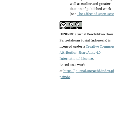
well as earlier and greater
citation of published work
(See
The Effect of Open Acce
JIPSINDO (Jurnal Pendidikan Ilmu
Pengetahuan Sosial Indonesia) is
licensed under a
Creative Common
Attribution-ShareAlike 4.0
International License
.
Based on a work
at
https://journal.uny.ac.id/index.p
psindo
.