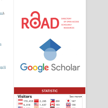
ss
).
s
hp/ji
STATISTIC