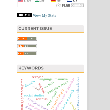
View My Stats
CURRENT ISSUE
KEYWORDS
sekolah
evacuation simulation
pemberdayaan masyarakat
pengungsi mamuya
strategi pembelajaran
disiplin
keaktifan siswa
inovasi
lombok
sasak
prestasi belajar.
kemahiran insaniah
desa wisata
social studies
kerajinan bamboo
adaptasi
petruk
kain tenun ikat
guru ips