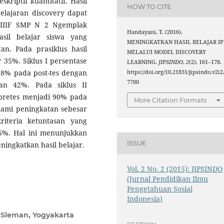
kriptif kuantitatif. Hasil
HOW TO CITE
elajaran discovery dapat
 VIIIF SMP N 2 Ngemplak
Handayani, T. (2016).
asil belajar siswa yang
MENINGKATKAN HASIL BELAJAR IP
n. Pada prasiklus hasil
MELALUI MODEL DISCOVERY
r 35%. Siklus I persentase
LEARNING.
JIPSINDO
,
2
(2), 161–178.
68% pada post-tes dengan
https://doi.org/10.21831/jipsindo.v2i2
7780
an 42%. Pada siklus II
 pretes menjadi 90% pada
More Citation Formats
alami peningkatan sebesar
riteria ketuntasan yang
5%. Hal ini menunjukkan
ISSUE
ingkatkan hasil belajar.
Vol. 2 No. 2 (2015): JIPSINDO
(Jurnal Pendidikan Ilmu
Pengetahuan Sosial
Indonesia)
 Sleman, Yogyakarta