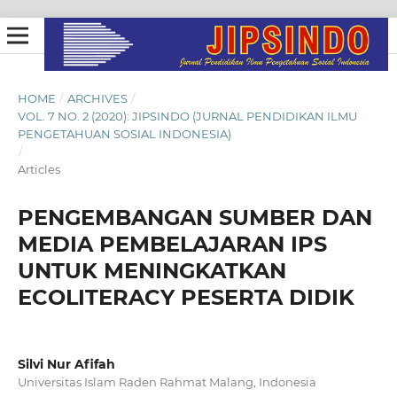
HOME
/
ARCHIVES
/
VOL. 7 NO. 2 (2020): JIPSINDO (JURNAL PENDIDIKAN ILMU
PENGETAHUAN SOSIAL INDONESIA)
/
Articles
PENGEMBANGAN SUMBER DAN
MEDIA PEMBELAJARAN IPS
UNTUK MENINGKATKAN
ECOLITERACY PESERTA DIDIK
Silvi Nur Afifah
Universitas Islam Raden Rahmat Malang, Indonesia