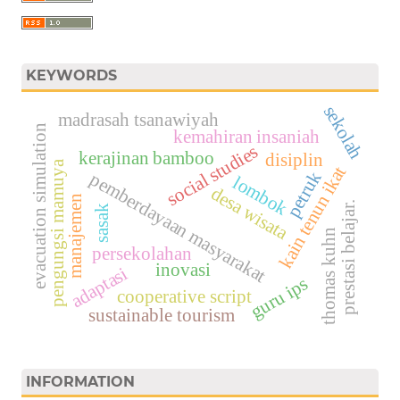
KEYWORDS
sekolah
madrasah tsanawiyah
evacuation simulation
kemahiran insaniah
social studies
kerajinan bamboo
disiplin
pengungsi mamuya
kain tenun ikat
petruk
pemberdayaan masyarakat
lombok
desa wisata
manajemen
prestasi belajar.
sasak
thomas kuhn
persekolahan
inovasi
adaptasi
guru ips
cooperative script
sustainable tourism
INFORMATION