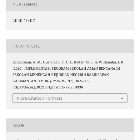
PUBLISHED
2020-10-07
HOW TO CITE
Ramadhani, R. M., Gustaman, F. A. I., Kodar, M. S., & Widanaha, I. K.
(2020). IMPLEMENTASI PROGRAM SEKOLAH AMAN BENCANA DI
SEKOLAH MENENGAH KEJURUAN NEGERI 4 BALIKPAPAN
KALIMANTAN TIMUR.
JIPSINDO
,
7
(2), 102–118.
https://doi.org/10.21831/jipsindo.v7i2.34936
More Citation Formats
ISSUE