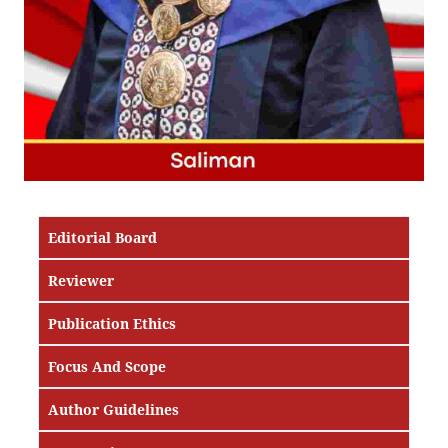
Editorial Board
Reviewer
Publication Ethics
Focus And Scope
Author Guidelines