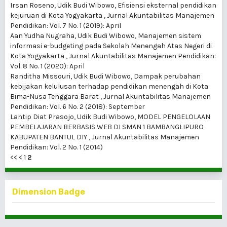
Irsan Roseno, Udik Budi Wibowo,
Efisiensi eksternal pendidikan
kejuruan di Kota Yogyakarta
,
Jurnal Akuntabilitas Manajemen
Pendidikan: Vol. 7 No. 1 (2019): April
Aan Yudha Nugraha, Udik Budi Wibowo,
Manajemen sistem
informasi e-budgeting pada Sekolah Menengah Atas Negeri di
Kota Yogyakarta
,
Jurnal Akuntabilitas Manajemen Pendidikan:
Vol. 8 No. 1 (2020): April
Randitha Missouri, Udik Budi Wibowo,
Dampak perubahan
kebijakan kelulusan terhadap pendidikan menengah di Kota
Bima-Nusa Tenggara Barat
,
Jurnal Akuntabilitas Manajemen
Pendidikan: Vol. 6 No. 2 (2018): September
Lantip Diat Prasojo, Udik Budi Wibowo,
MODEL PENGELOLAAN
PEMBELAJARAN BERBASIS WEB DI SMAN 1 BAMBANGLIPURO
KABUPATEN BANTUL DIY
,
Jurnal Akuntabilitas Manajemen
Pendidikan: Vol. 2 No. 1 (2014)
<<
<
1
2
Dimension Badge