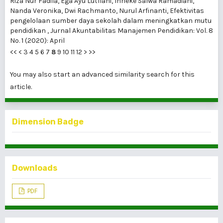
Riza Nur Fadila, Ega Ayu Lutfiani, Inneke Salwa Ramadiani,
Nanda Veronika, Dwi Rachmanto, Nurul Arfinanti,
Efektivitas
pengelolaan sumber daya sekolah dalam meningkatkan mutu
pendidikan
,
Jurnal Akuntabilitas Manajemen Pendidikan: Vol. 8
No. 1 (2020): April
<<
<
3
4
5
6
7
8
9
10
11
12
>
>>
You may also
start an advanced similarity search
for this
article.
Dimension Badge
Downloads
PDF