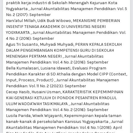
praktik kerja industri di Sekolah Menengah Kejuruan Kota
Yogyakarta
,
Jurnal Akuntabilitas Manajemen Pendidikan: Vol. 5
No. 2 (2017): September
Hani'atul Millah, Udik Budi Wibowo,
MEKANISME PEMBERIAN
INSENTIF TENAGA AKADEMIK DI UNIVERSITAS NEGERI
YOGYAKARTA
,
Jurnal Akuntabilitas Manajemen Pendidikan: Vol.
4 No. 2 (2016): September
Agus Tri Susanto, Muhyadi Muhyadi,
PERAN KEPALA SEKOLAH
DALAM PENGEMBANGAN KOMPETENSI GURU DI SEKOLAH
MENENGAH PERTAMA NEGERI
,
Jurnal Akuntabilitas
Manajemen Pendidikan: Vol. 4 No. 2 (2016): September
Bella Kumalasari, Lusiana Idawati,
Evaluasi Program
Pendidikan Karakter di SD Athalia dengan Model CIPP (Context,
Input, Process, Product)
,
Jurnal Akuntabilitas Manajemen
Pendidikan: Vol. 11 No. 2 (2023): September
Cecep Hasib, Husaini Usman,
KARAKTERISTIK KEPEMIMPINAN
KIAI GENERASI KETUJUH DI PONDOK PESANTREN RIYADLUL
ULUM WADDA'WAH TASIKMALAYA
,
Jurnal Akuntabilitas
Manajemen Pendidikan: Vol. 4 No. 2 (2016): September
Lusila Parida, Wiwik Wijayanti,
Kepemimpinan kepala taman
kanak-kanak di persekolahan Kanisius Yogyayakarta
,
Jurnal
Akuntabilitas Manajemen Pendidikan: Vol. 6 No. 1 (2018): April