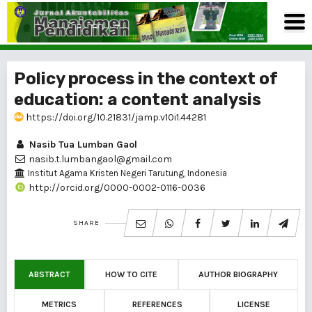
Policy process in the context of
education: a content analysis
https://doi.org/10.21831/jamp.v10i1.44281
Nasib Tua Lumban Gaol
nasib.t.lumbangaol@gmail.com
Institut Agama Kristen Negeri Tarutung, Indonesia
http://orcid.org/0000-0002-0116-0036
SHARE
ABSTRACT
HOW TO CITE
AUTHOR BIOGRAPHY
METRICS
REFERENCES
LICENSE