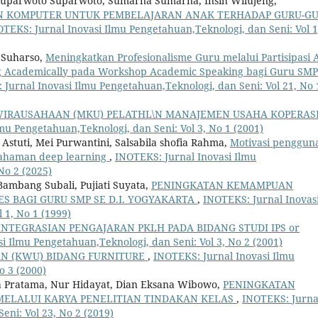
Suparwoto Suparwoto, Sumarna Sumarna, Insih Wilujeng,
N KOMPUTER UNTUK PEMBELAJARAN ANAK TERHADAP GURU-G
TEKS: Jurnal Inovasi Ilmu Pengetahuan,Teknologi, dan Seni: Vol 1
 Suharso,
Meningkatkan Profesionalisme Guru melalui Partisipasi A
 Academically pada Workshop Academic Speaking bagi Guru SMP
Jurnal Inovasi Ilmu Pengetahuan,Teknologi, dan Seni: Vol 21, No 
IRAUSAHAAN (MKU) PELATHL\N MANAJEMEN USAHA KOPERAS
mu Pengetahuan,Teknologi, dan Seni: Vol 3, No 1 (2001)
Astuti, Mei Purwantini, Salsabila shofia Rahma,
Motivasi penggun
ahaman deep learning
,
INOTEKS: Jurnal Inovasi Ilmu
No 2 (2025)
ambang Subali, Pujiati Suyata,
PENINGKATAN KEMAMPUAN
S BAGI GURU SMP SE D.I. YOGYAKARTA
,
INOTEKS: Jurnal Inovas
 1, No 1 (1999)
NTEGRASIAN PENGAJARAN PKLH PADA BIDANG STUDI IPS or
i Ilmu Pengetahuan,Teknologi, dan Seni: Vol 3, No 2 (2001)
N (KWU) BIDANG FURNITURE
,
INOTEKS: Jurnal Inovasi Ilmu
o 3 (2000)
ra Pratama, Nur Hidayat, Dian Eksana Wibowo,
PENINGKATAN
MELALUI KARYA PENELITIAN TINDAKAN KELAS
,
INOTEKS: Jurna
eni: Vol 23, No 2 (2019)