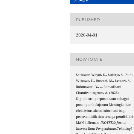
PUBLISHED
2026-04-01
HOW TO CITE
Setiawan Wayoi, D., Sukirjo, S., Budi
Wibowo, U., Bustari, M., Lestari, S.,
Rahmawati, Y., … Ramadhani
Chandraningrum, A. (2026).
Digitalisasi perpustakaan sebagai
pusat pembelajaran: Meningkatkan
efektivitas akses informasi bagi
peserta didik dan tenaga pendidik d
MAN 4 Sleman.
INOTEKS: Jurnal
Inovasi Ilmu Pengetahuan,Teknologi,