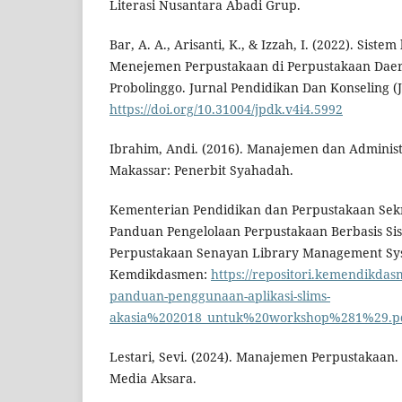
Literasi Nusantara Abadi Grup.
Bar, A. A., Arisanti, K., & Izzah, I. (2022). Siste
Menejemen Perpustakaan di Perpustakaan Dae
Probolinggo. Jurnal Pendidikan Dan Konseling (J
https://doi.org/10.31004/jpdk.v4i4.5992
Ibrahim, Andi. (2016). Manajemen dan Administ
Makassar: Penerbit Syahadah.
Kementerian Pendidikan dan Perpustakaan Sekre
Panduan Pengelolaan Perpustakaan Berbasis Si
Perpustakaan Senayan Library Management Sys
Kemdikdasmen:
https://repositori.kemendikdas
panduan-penggunaan-aplikasi-slims-
akasia%202018_untuk%20workshop%281%29.p
Lestari, Sevi. (2024). Manajemen Perpustakaan.
Media Aksara.