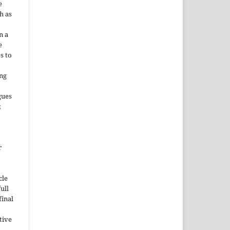
e
h as
;
n a
e
s to
ing
gues
;
r
cle
ull
inal
tive