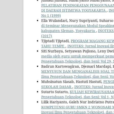
Jumadi Jumadi, Subaryanto Subaryanto, 
PELATIHAN PENINGKATAN PENGGUNAA
DI DAERAH ISTIMEWA YOGYAKARTA
,
INO
No 1 (1999)
Ella Wulandari, Nury Supriyanti, Suharso
di Seminar Menggunakan Modul Speaking
kabupaten Sleman, Yogyakarta
,
INOTEKS: 
(2017)
Tjiptadi Tjiptadi,
PROGRAM MAGANG KEW
TAHU TEMPE
,
INOTEKS: Jurnal Inovasi Il
Siti Nurbaya, Setyawan Pujiono, Leny Dwi 
media oleh guru untuk memperkuat pem
Pengetahuan,Teknologi, dan Seni: Vol 29, 
Badrun Kartowagiran, Djemari Mardapi, B
MENYUSUN DAN MENGANALISIS SOAL TE
Ilmu Pengetahuan,Teknologi, dan Seni: Vol
Muhsinatun Siasab, Hastuti Hastuti,
PENGI
SEKOLAH DASAR
,
INOTEKS: Jurnal Inovas
Sutarto Sutarto,
KULIAH KEWlRAUSAHAA
Pengetahuan,Teknologi, dan Seni: Vol 1, N
Lilik Hariyanto, Galeh Nur Indriatno Put
KOMPETENSI GURU SMKN 2 WONOSARI 
Inovasi Ilmu Pengetahuan,Teknologi, dan S