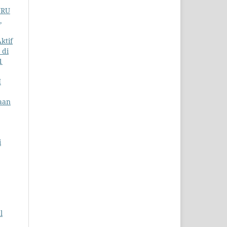
URU
,
ktif
 di
1
I
aan
i
l