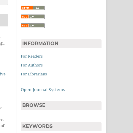
l
gi,
INFORMATION
For Readers
For Authors
For Librarians
ive
Open Journal Systems
BROWSE
k
ns
 of
KEYWORDS