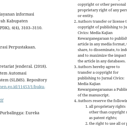
copyright or other personal
proprietary right of any per
m layanan informasi
or entity.
rah Kabupaten
Authors transfer or license 
copyright of publishing to J
PDK), 4(4), 3103–3110.
Civics: Media Kajian
Kewarganegaraan to publish
article in any media format, 
rasi Perpustakaan.
share, to disseminate, to ind
and to maximize the impact
the article in any databases.
tariat Jenderal. (2018).
Authors hereby agree to
transfer a copyright for
stem Automasi
publishing to Jurnal Civics:
tem (SLiMS). Repository
Media Kajian
men.go.id/11453/1/buku-
Kewarganegaraanas a Publi
of the manuscript.
df
Authors reserve the followi
all proprietary rights
other than copyright 
 Purbalingga: Eureka
as patent rights;
the right to use all or