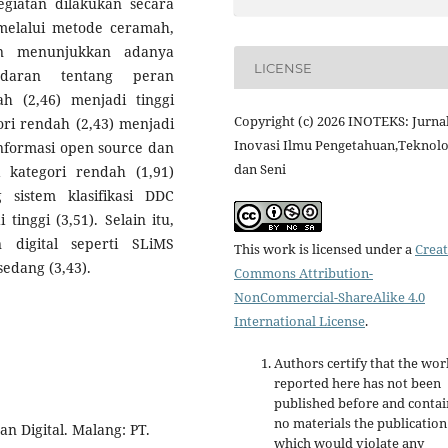
egiatan dilakukan secara
 melalui metode ceramah,
han menunjukkan adanya
LICENSE
adaran tentang peran
h (2,46) menjadi tinggi
Copyright (c) 2026 INOTEKS: Jurna
gori rendah (2,43) menjadi
Inovasi Ilmu Pengetahuan,Teknolo
informasi open source dan
dan Seni
i kategori rendah (1,91)
sistem klasifikasi DDC
tinggi (3,51). Selain itu,
 digital seperti SLiMS
This work is licensed under a
Creat
sedang (3,43).
Commons Attribution-
NonCommercial-ShareAlike 4.0
International License
.
Authors certify that the wor
reported here has not been
published before and contai
no materials the publication
n Digital. Malang: PT.
which would violate any