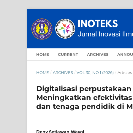
HOME
CURRENT
ARCHIVES
ANNOU
HOME
/
ARCHIVES
/
VOL 30, NO 1 (2026)
/
Articles
Digitalisasi perpustakaa
Meningkatkan efektivitas 
dan tenaga pendidik di 
Deny Setiawan Wayoi