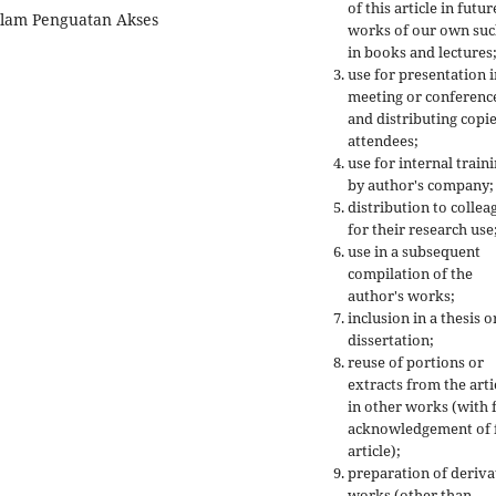
of this article in futur
dalam Penguatan Akses
works of our own suc
in books and lectures
use for presentation i
meeting or conferenc
and distributing copie
attendees;
use for internal train
by author's company;
distribution to collea
for their research use
use in a subsequent
compilation of the
author's works;
inclusion in a thesis o
dissertation;
reuse of portions or
extracts from the arti
in other works (with f
acknowledgement of f
article);
preparation of deriva
works (other than