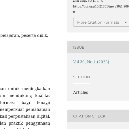
Dan Seni
,
30
(1), 1–7.
https://doi.org/10.21831/ino.v30i1.909
8
More Citation Formats
belajaran, peserta didik,
ISSUE
Vol 30, No 1 (2026)
SECTION
juan untuk meningkatkan
Articles
lam mendukung kualitas
nformasi bagi tenaga
ta memperkuat pemahaman
kasi perpustakaan digital,
CITATION CHECK
 dan praktik penggunaan