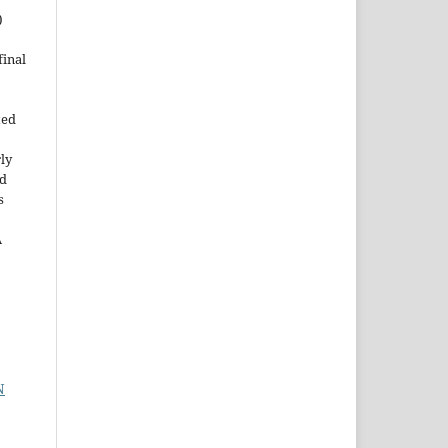
)
inal
ted
rly
ld
s
A
N