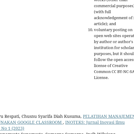
commercial purposes
(with full
acknowledgement of f
article); and
voluntary posting on
open web sites opera
by author or author's
institution for schola
purposes, but it shou
follow the open acces
license of Creative
Common CC BY-NC-S
License.
u Respati, Chusnu Syarifa Diah Kusuma,
PELATIHAN MANAJEME
UNAKAN GOOGLE CLASSROOM
,
INOTEKS: Jurnal Inovasi Ilmu
 No 1 (2023)