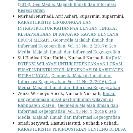
(2013): Geo Media: Majalah Ilmiah dan Informasi
Kegeografian
Nurhadi Nurhadi, Arif Ashari, Suparmini Suparmini,
KARAKTERISTIK LINGKUNGAN DAN
INFRASTRUKTUR KAITANNYA DENGAN TINGKAT
KESIAPSIAGAAN DI KAWASAN RAWAN BENCANA
ERUPSI MERAPI
,
Geomedia Majalah Ilmiah dan
Informasi Kegeografian: Vol. 15 No. 2 (2017): Geo
Media: Majalah Ilmiah dan Informasi Kegeografian
Siti Hadiyati Nur Hafida, Nurhadi Nurhadi,
KAJIAN
POTENSI WILAYAH UNTUK PERENCANAAN LOKASI
PUSAT INDUSTRI KECIL-MENENGAH DI KABUPATEN
PURBALINGGA
,
Geomedia Majalah Ilmiah dan
Informasi Kegeografian: Vol. 14 No. 2 (2016): Geo
Media: Majalah Ilmiah dan Informasi Kegeografian
Zenza Wismoyo Ancok, Nurhadi Nurhadi,
Kajian
pengembangan pusat pertumbuhan wilayah di
Kabupaten Klaten
,
Geomedia Majalah Ilmiah dan
Informasi Kegeografian: Vol. 16 No. 1 (2018): Geo
Media: Majalah Ilmiah dan Informasi Kegeografian
Sriadi Setywati, Hastuti Hastuti, Nurhadi Nurhadi,
KARAKTERISTIK PERINDUSTRIAN GENTENG DI DESA