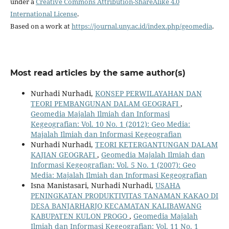
under a
Creative Commons Attribution-ShareAlike 4.0
International License
.
Based on a work at
https://journal.uny.ac.id/index.php/geomedia
.
Most read articles by the same author(s)
Nurhadi Nurhadi,
KONSEP PERWILAYAHAN DAN
TEORI PEMBANGUNAN DALAM GEOGRAFI
,
Geomedia Majalah Ilmiah dan Informasi
Kegeografian: Vol. 10 No. 1 (2012): Geo Media:
Majalah Ilmiah dan Informasi Kegeografian
Nurhadi Nurhadi,
TEORI KETERGANTUNGAN DALAM
KAJIAN GEOGRAFI
,
Geomedia Majalah Ilmiah dan
Informasi Kegeografian: Vol. 5 No. 1 (2007): Geo
Media: Majalah Ilmiah dan Informasi Kegeografian
Isna Manistasari, Nurhadi Nurhadi,
USAHA
PENINGKATAN PRODUKTIVITAS TANAMAN KAKAO DI
DESA BANJARHARJO KECAMATAN KALIBAWANG
KABUPATEN KULON PROGO
,
Geomedia Majalah
Ilmiah dan Informasi Kegeografian: Vol. 11 No. 1