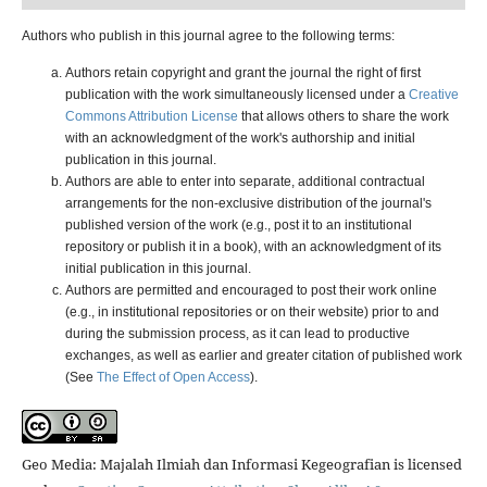
Authors who publish in this journal agree to the following terms:
Authors retain copyright and grant the journal the right of first
publication with the work simultaneously licensed under a
Creative
Commons Attribution License
that allows others to share the work
with an acknowledgment of the work's authorship and initial
publication in this journal.
Authors are able to enter into separate, additional contractual
arrangements for the non-exclusive distribution of the journal's
published version of the work (e.g., post it to an institutional
repository or publish it in a book), with an acknowledgment of its
initial publication in this journal.
Authors are permitted and encouraged to post their work online
(e.g., in institutional repositories or on their website) prior to and
during the submission process, as it can lead to productive
exchanges, as well as earlier and greater citation of published work
(See
The Effect of Open Access
).
Geo Media: Majalah Ilmiah dan Informasi Kegeografian is licensed