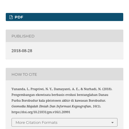
PDF
PUBLISHED
2018-08-28
HOW TO CITE
Yunanda, I., Praptiwi, N. Y., Damayanti, A. E., & Nurhadi, N. (2018).
Pengembangan ekowisata berbasis evolusi bentanglahan Danau
Purba Borobudur kala pleistosen akhir di kawasan Borobudur.
Geomedia Majalah Ilmiah Dan Informasi Kegeografian
,
16
(1).
https://doi.org/10.21831/gm.v16i1.20991
More Citation Formats