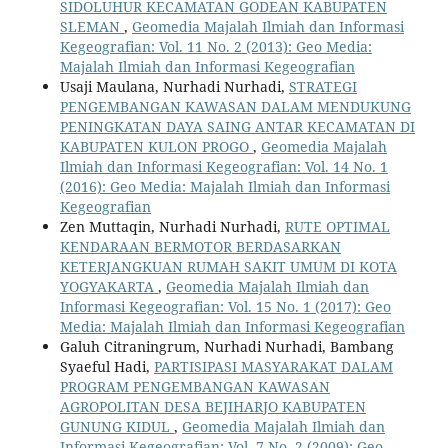
SIDOLUHUR KECAMATAN GODEAN KABUPATEN
SLEMAN
,
Geomedia Majalah Ilmiah dan Informasi
Kegeografian: Vol. 11 No. 2 (2013): Geo Media:
Majalah Ilmiah dan Informasi Kegeografian
Usaji Maulana, Nurhadi Nurhadi,
STRATEGI
PENGEMBANGAN KAWASAN DALAM MENDUKUNG
PENINGKATAN DAYA SAING ANTAR KECAMATAN DI
KABUPATEN KULON PROGO
,
Geomedia Majalah
Ilmiah dan Informasi Kegeografian: Vol. 14 No. 1
(2016): Geo Media: Majalah Ilmiah dan Informasi
Kegeografian
Zen Muttaqin, Nurhadi Nurhadi,
RUTE OPTIMAL
KENDARAAN BERMOTOR BERDASARKAN
KETERJANGKUAN RUMAH SAKIT UMUM DI KOTA
YOGYAKARTA
,
Geomedia Majalah Ilmiah dan
Informasi Kegeografian: Vol. 15 No. 1 (2017): Geo
Media: Majalah Ilmiah dan Informasi Kegeografian
Galuh Citraningrum, Nurhadi Nurhadi, Bambang
Syaeful Hadi,
PARTISIPASI MASYARAKAT DALAM
PROGRAM PENGEMBANGAN KAWASAN
AGROPOLITAN DESA BEJIHARJO KABUPATEN
GUNUNG KIDUL
,
Geomedia Majalah Ilmiah dan
Informasi Kegeografian: Vol. 7 No. 2 (2009): Geo