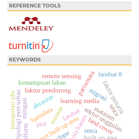
REFERENCE TOOLS
KEYWORDS
pariwisata
landsat 8
remote sensing
kemampuan lahan
faktor penarik
migrasi
faktor pendorong
tipologi peri-urban
interpolasi idw
abrasion
learning media
mitigasi
smce
mataram
erosion
sektor unggulan
basisdata
landsat
kota batam
non built up area
land cover
ptsl
landform
smca
slope
built up area