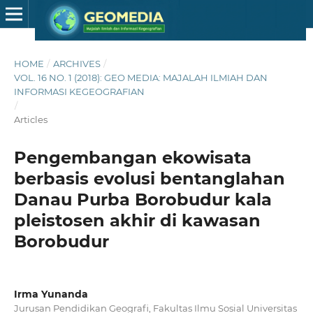
HOME
/
ARCHIVES
/
VOL. 16 NO. 1 (2018): GEO MEDIA: MAJALAH ILMIAH DAN
INFORMASI KEGEOGRAFIAN
/
Articles
Pengembangan ekowisata
berbasis evolusi bentanglahan
Danau Purba Borobudur kala
pleistosen akhir di kawasan
Borobudur
Irma Yunanda
Jurusan Pendidikan Geografi, Fakultas Ilmu Sosial Universitas