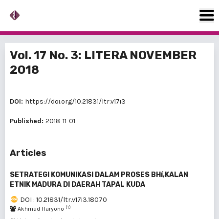
Vol. 17 No. 3: LITERA NOVEMBER
2018
DOI:
https://doi.org/10.21831/ltr.v17i3
Published:
2018-11-01
Articles
SETRATEGI KOMUNIKASI DALAM PROSES BHí‚KALAN
ETNIK MADURA DI DAERAH TAPAL KUDA
DOI : 10.21831/ltr.v17i3.18070
(1)
Akhmad Haryono