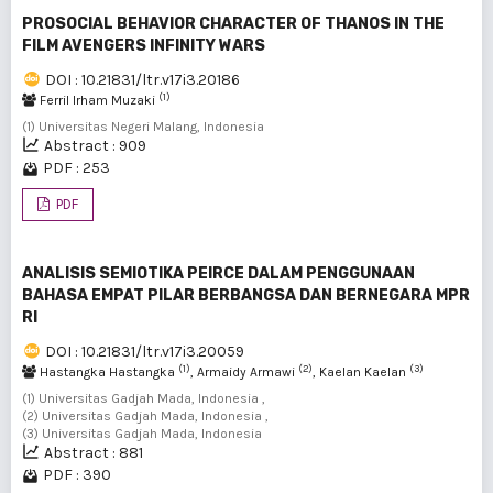
PROSOCIAL BEHAVIOR CHARACTER OF THANOS IN THE
FILM AVENGERS INFINITY WARS
DOI : 10.21831/ltr.v17i3.20186
(1)
Ferril Irham Muzaki
(1) Universitas Negeri Malang, Indonesia
Abstract : 909
PDF : 253
PDF
ANALISIS SEMIOTIKA PEIRCE DALAM PENGGUNAAN
BAHASA EMPAT PILAR BERBANGSA DAN BERNEGARA MPR
RI
DOI : 10.21831/ltr.v17i3.20059
(1)
(2)
(3)
Hastangka Hastangka
, Armaidy Armawi
, Kaelan Kaelan
(1) Universitas Gadjah Mada, Indonesia ,
(2) Universitas Gadjah Mada, Indonesia ,
(3) Universitas Gadjah Mada, Indonesia
Abstract : 881
PDF : 390