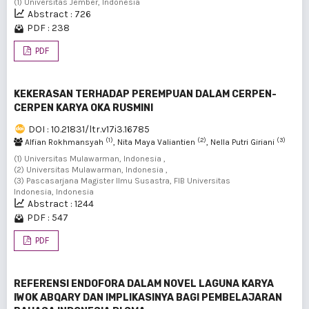
(1) Universitas Jember, Indonesia
Abstract : 726
PDF : 238
PDF
KEKERASAN TERHADAP PEREMPUAN DALAM CERPEN-
CERPEN KARYA OKA RUSMINI
DOI : 10.21831/ltr.v17i3.16785
(1)
(2)
(3)
Alfian Rokhmansyah
, Nita Maya Valiantien
, Nella Putri Giriani
(1) Universitas Mulawarman, Indonesia ,
(2) Universitas Mulawarman, Indonesia ,
(3) Pascasarjana Magister Ilmu Susastra, FIB Universitas
Indonesia, Indonesia
Abstract : 1244
PDF : 547
PDF
REFERENSI ENDOFORA DALAM NOVEL LAGUNA KARYA
IWOK ABQARY DAN IMPLIKASINYA BAGI PEMBELAJARAN