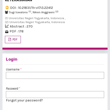
KETERASINGAN
DOI : 10.21831/ltr.v17i3.22412
(1)
(2)
Sugi Iswalono
, Niken Anggraeni
(1) Universitas Negeri Yogyakarta, Indonesia ,
(2) Universitas Negeri Yogyakarta, Indonesia
Abstract : 270
PDF : 178
PDF
Login
Username
*
Password
*
Forgot your password?