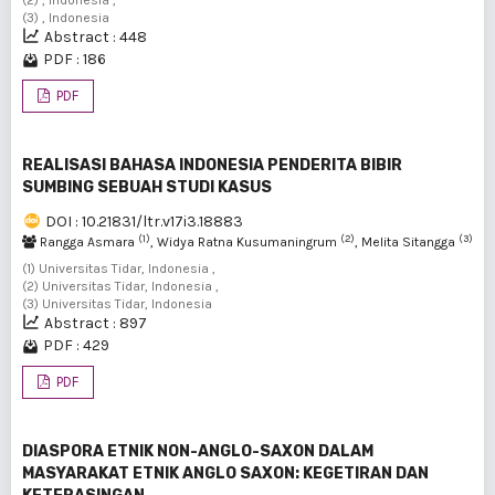
(2) , Indonesia ,
(3) , Indonesia
Abstract : 448
PDF : 186
PDF
REALISASI BAHASA INDONESIA PENDERITA BIBIR
SUMBING SEBUAH STUDI KASUS
DOI : 10.21831/ltr.v17i3.18883
(1)
(2)
(3)
Rangga Asmara
, Widya Ratna Kusumaningrum
, Melita Sitangga
(1) Universitas Tidar, Indonesia ,
(2) Universitas Tidar, Indonesia ,
(3) Universitas Tidar, Indonesia
Abstract : 897
PDF : 429
PDF
DIASPORA ETNIK NON-ANGLO-SAXON DALAM
MASYARAKAT ETNIK ANGLO SAXON: KEGETIRAN DAN