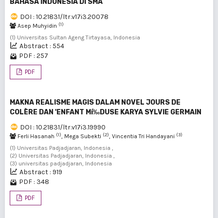
BAHASA INDONESIA DI SMA
DOI : 10.21831/ltr.v17i3.20078
(1)
Asep Muhyidin
(1) Universitas Sultan Ageng Tirtayasa, Indonesia
Abstract : 554
PDF : 257
PDF
MAKNA REALISME MAGIS DALAM NOVEL JOURS DE
COLÈRE DAN 'ENFANT Mí‰DUSE KARYA SYLVIE GERMAIN
DOI : 10.21831/ltr.v17i3.19990
(1)
(2)
(3)
Ferli Hasanah
, Mega Subekti
, Vincentia Tri Handayani
(1) Universitas Padjadjaran, Indonesia ,
(2) Universitas Padjadjaran, Indonesia ,
(3) universitas padjadjaran, Indonesia
Abstract : 919
PDF : 348
PDF