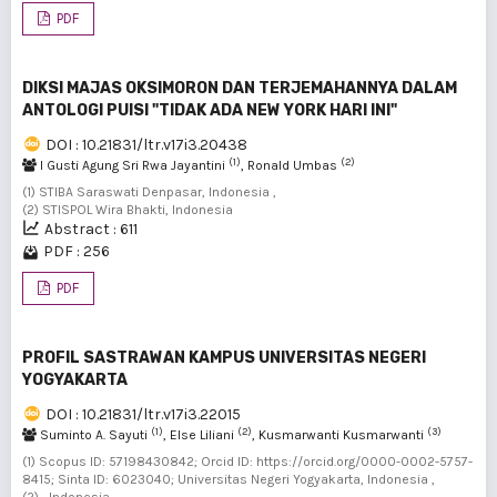
PDF
DIKSI MAJAS OKSIMORON DAN TERJEMAHANNYA DALAM
ANTOLOGI PUISI "TIDAK ADA NEW YORK HARI INI"
DOI : 10.21831/ltr.v17i3.20438
(1)
(2)
I Gusti Agung Sri Rwa Jayantini
, Ronald Umbas
(1) STIBA Saraswati Denpasar, Indonesia ,
(2) STISPOL Wira Bhakti, Indonesia
Abstract : 611
PDF : 256
PDF
PROFIL SASTRAWAN KAMPUS UNIVERSITAS NEGERI
YOGYAKARTA
DOI : 10.21831/ltr.v17i3.22015
(1)
(2)
(3)
Suminto A. Sayuti
, Else Liliani
, Kusmarwanti Kusmarwanti
(1) Scopus ID: 57198430842; Orcid ID: https://orcid.org/0000-0002-5757-
8415; Sinta ID: 6023040; Universitas Negeri Yogyakarta, Indonesia ,