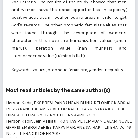
Zoe Ferraris. The results of the study showed that men
and women have the same opportunities in exposing
positive activities in local or public areas in order to get
God's rewards. The other prophetic feminist values that
were found through the description of women's
character in this novel are humanization values (amar
ma'ruf), liberation value (nahi munkar) and
transcendence value (tu'mina billah).
Keywords: values, prophetic feminism, gender inequality
Most read articles by the same author(s)
Herson Kadir,
EKSPRESI PANDANGAN DUNIA KELOMPOK SOSIAL
PENGARANG DALAM NOVEL LASKAR PELANGI KARYA ANDREA
HIRATA
,
LITERA: Vol. 12 No. 1: LITERA APRIL 2013
Herson Kadir, Jein Palilati,
IKONITAS PEREMPUAN DALAM NOVEL
GRAFIS EMBROIDERIES KARYA MARJANE SATRAPI
,
LITERA: Vol. 16
No. 2: LITERA OKTOBER 2017