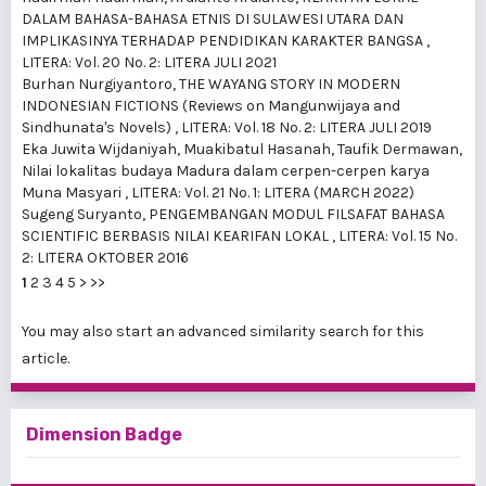
DALAM BAHASA-BAHASA ETNIS DI SULAWESI UTARA DAN
IMPLIKASINYA TERHADAP PENDIDIKAN KARAKTER BANGSA
,
LITERA: Vol. 20 No. 2: LITERA JULI 2021
Burhan Nurgiyantoro,
THE WAYANG STORY IN MODERN
INDONESIAN FICTIONS (Reviews on Mangunwijaya and
Sindhunata's Novels)
,
LITERA: Vol. 18 No. 2: LITERA JULI 2019
Eka Juwita Wijdaniyah, Muakibatul Hasanah, Taufik Dermawan,
Nilai lokalitas budaya Madura dalam cerpen-cerpen karya
Muna Masyari
,
LITERA: Vol. 21 No. 1: LITERA (MARCH 2022)
Sugeng Suryanto,
PENGEMBANGAN MODUL FILSAFAT BAHASA
SCIENTIFIC BERBASIS NILAI KEARIFAN LOKAL
,
LITERA: Vol. 15 No.
2: LITERA OKTOBER 2016
1
2
3
4
5
>
>>
You may also
start an advanced similarity search
for this
article.
Dimension Badge