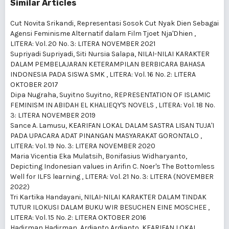
Similar Articles
Cut Novita Srikandi,
Representasi Sosok Cut Nyak Dien Sebagai
Agensi Feminisme Alternatif dalam Film Tjoet Nja'Dhien
,
LITERA: Vol. 20 No. 3: LITERA NOVEMBER 2021
Supriyadi Supriyadi, Siti Nursia Salapa,
NILAI-NILAI KARAKTER
DALAM PEMBELAJARAN KETERAMPILAN BERBICARA BAHASA
INDONESIA PADA SISWA SMK
,
LITERA: Vol. 16 No. 2: LITERA
OKTOBER 2017
Dipa Nugraha, Suyitno Suyitno,
REPRESENTATION OF ISLAMIC
FEMINISM IN ABIDAH EL KHALIEQY'S NOVELS
,
LITERA: Vol. 18 No.
3: LITERA NOVEMBER 2019
Sance A. Lamusu,
KEARIFAN LOKAL DALAM SASTRA LISAN TUJA'I
PADA UPACARA ADAT PINANGAN MASYARAKAT GORONTALO
,
LITERA: Vol. 19 No. 3: LITERA NOVEMBER 2020
Maria Vicentia Eka Mulatsih, Bonifasius Widharyanto,
Depicting Indonesian values in Arifin C. Noer's The Bottomless
Well for ILFS learning
,
LITERA: Vol. 21 No. 3: LITERA (NOVEMBER
2022)
Tri Kartika Handayani,
NILAI-NILAI KARAKTER DALAM TINDAK
TUTUR ILOKUSI DALAM BUKU WIR BESUCHEN EINE MOSCHEE
,
LITERA: Vol. 15 No. 2: LITERA OKTOBER 2016
Hadirman Hadirman, Ardianto Ardianto,
KEARIFAN LOKAL