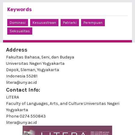
Keywords
Dominasi
Kesusastraan
Patriarki
Perempuan
Seksualitas
Address
Fakultas Bahasa, Seni, dan Budaya
Universitas Negeri Yogyakarta
Depok, Sleman, Yogyakarta
Indonesia 55281
litera@uny.ac.id
Contact Info:
LITERA
Faculty of Languages, Arts, and Culture Universitas Negeri
Yogyakarta
Phone
0274 550843
litera@uny.ac.id