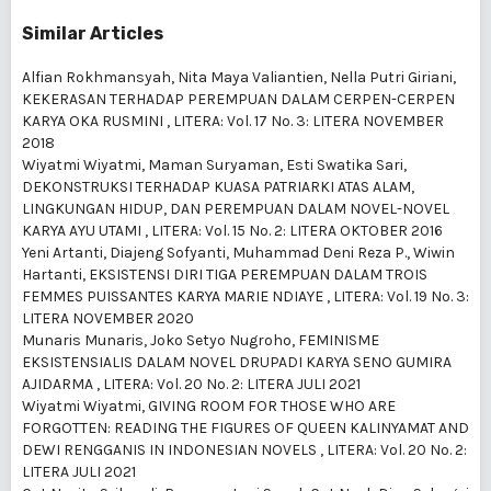
Similar Articles
Alfian Rokhmansyah, Nita Maya Valiantien, Nella Putri Giriani,
KEKERASAN TERHADAP PEREMPUAN DALAM CERPEN-CERPEN
KARYA OKA RUSMINI
,
LITERA: Vol. 17 No. 3: LITERA NOVEMBER
2018
Wiyatmi Wiyatmi, Maman Suryaman, Esti Swatika Sari,
DEKONSTRUKSI TERHADAP KUASA PATRIARKI ATAS ALAM,
LINGKUNGAN HIDUP, DAN PEREMPUAN DALAM NOVEL-NOVEL
KARYA AYU UTAMI
,
LITERA: Vol. 15 No. 2: LITERA OKTOBER 2016
Yeni Artanti, Diajeng Sofyanti, Muhammad Deni Reza P., Wiwin
Hartanti,
EKSISTENSI DIRI TIGA PEREMPUAN DALAM TROIS
FEMMES PUISSANTES KARYA MARIE NDIAYE
,
LITERA: Vol. 19 No. 3:
LITERA NOVEMBER 2020
Munaris Munaris, Joko Setyo Nugroho,
FEMINISME
EKSISTENSIALIS DALAM NOVEL DRUPADI KARYA SENO GUMIRA
AJIDARMA
,
LITERA: Vol. 20 No. 2: LITERA JULI 2021
Wiyatmi Wiyatmi,
GIVING ROOM FOR THOSE WHO ARE
FORGOTTEN: READING THE FIGURES OF QUEEN KALINYAMAT AND
DEWI RENGGANIS IN INDONESIAN NOVELS
,
LITERA: Vol. 20 No. 2:
LITERA JULI 2021