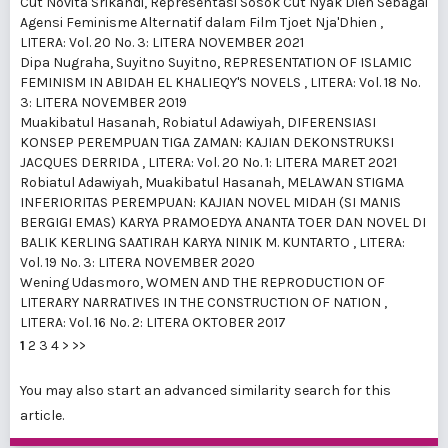
Cut Novita Srikandi,
Representasi Sosok Cut Nyak Dien Sebagai
Agensi Feminisme Alternatif dalam Film Tjoet Nja'Dhien
,
LITERA: Vol. 20 No. 3: LITERA NOVEMBER 2021
Dipa Nugraha, Suyitno Suyitno,
REPRESENTATION OF ISLAMIC
FEMINISM IN ABIDAH EL KHALIEQY'S NOVELS
,
LITERA: Vol. 18 No.
3: LITERA NOVEMBER 2019
Muakibatul Hasanah, Robiatul Adawiyah,
DIFERENSIASI
KONSEP PEREMPUAN TIGA ZAMAN: KAJIAN DEKONSTRUKSI
JACQUES DERRIDA
,
LITERA: Vol. 20 No. 1: LITERA MARET 2021
Robiatul Adawiyah, Muakibatul Hasanah,
MELAWAN STIGMA
INFERIORITAS PEREMPUAN: KAJIAN NOVEL MIDAH (SI MANIS
BERGIGI EMAS) KARYA PRAMOEDYA ANANTA TOER DAN NOVEL DI
BALIK KERLING SAATIRAH KARYA NINIK M. KUNTARTO
,
LITERA:
Vol. 19 No. 3: LITERA NOVEMBER 2020
Wening Udasmoro,
WOMEN AND THE REPRODUCTION OF
LITERARY NARRATIVES IN THE CONSTRUCTION OF NATION
,
LITERA: Vol. 16 No. 2: LITERA OKTOBER 2017
1
2
3
4
>
>>
You may also
start an advanced similarity search
for this
article.