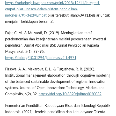
https://radarjogja.jawapos.com/opini/2018/12/11/integrasi-
empat-pilar-unesco-dalam-sistem-pendidikan-
indonesia/#:~:text=Empat
pilar tersebut ialah%3A (1,belajar untuk
menjalani kehidupan bersama).
Fajar, C. M., & Mulyanti, D. (2019). Meningkatkan taraf
perekonomian dan kesejahteraan melalui perencanaan investasi
pendidikan. Jurnal Abdimas BSI: Jurnal Pengabdian Kepada
Masyarakat, 2(1), 89–95.
https://doi.org/10.31294/jabdimas.v2i1.4971
Firsova, A. A., Makarova, E. L., & Tugusheva, R. R. (2020).
Institutional management elaboration through cognitive modeling
of the balanced sustainable development of regional innovation
systems. Journal of Open Innovation: Technology, Market, and
Complexity, 6(2), 32.
https://doi.org/10.3390/joitmc6020032
Kementerian Pendidikan Kebudayaan Riset dan Teknologi Republik
Indonesia. (2021). Jendela pendidikan dan kebudayaan: Talenta