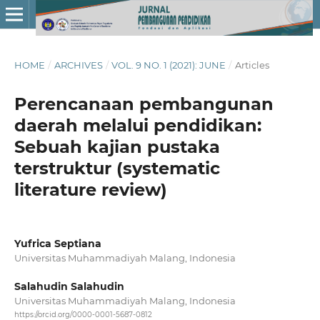
HOME
/
ARCHIVES
/
VOL. 9 NO. 1 (2021): JUNE
/
Articles
Perencanaan pembangunan
daerah melalui pendidikan:
Sebuah kajian pustaka
terstruktur (systematic
literature review)
Yufrica Septiana
Universitas Muhammadiyah Malang, Indonesia
Salahudin Salahudin
Universitas Muhammadiyah Malang, Indonesia
https://orcid.org/0000-0001-5687-0812