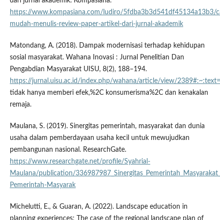
dari jurnal akademik. Kompasiana.
https://www.kompasiana.com/ludiro/5fdba3b3d541df45134a13b3/c
mudah-menulis-review-paper-artikel-dari-jurnal-akademik
Matondang, A. (2018). Dampak modernisasi terhadap kehidupan
sosial masyarakat. Wahana Inovasi : Jurnal Penelitian Dan
Pengabdian Masyarakat UISU, 8(2), 188–194.
https://jurnal.uisu.ac.id/index.php/wahana/article/view/2389#:~:text
tidak hanya memberi efek,%2C konsumerisma%2C dan kenakalan
remaja.
Maulana, S. (2019). Sinergitas pemerintah, masyarakat dan dunia
usaha dalam pemberdayaan usaha kecil untuk mewujudkan
pembangunan nasional. ResearchGate.
https://www.researchgate.net/profile/Syahrial-
Maulana/publication/336987987_Sinergitas_Pemerintah_Masyarak
Pemerintah-Masyarak
Michelutti, E., & Guaran, A. (2022). Landscape education in
planning experiences: The case of the regional landscape plan of