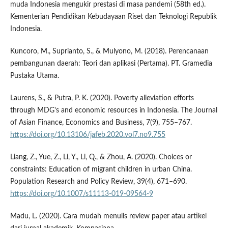
muda Indonesia mengukir prestasi di masa pandemi (58th ed.).
Kementerian Pendidikan Kebudayaan Riset dan Teknologi Republik
Indonesia.
Kuncoro, M., Suprianto, S., & Mulyono, M. (2018). Perencanaan
pembangunan daerah: Teori dan aplikasi (Pertama). PT. Gramedia
Pustaka Utama.
Laurens, S., & Putra, P. K. (2020). Poverty alleviation efforts
through MDG's and economic resources in Indonesia. The Journal
of Asian Finance, Economics and Business, 7(9), 755–767.
https://doi.org/10.13106/jafeb.2020.vol7.no9.755
Liang, Z., Yue, Z., Li, Y., Li, Q., & Zhou, A. (2020). Choices or
constraints: Education of migrant children in urban China.
Population Research and Policy Review, 39(4), 671–690.
https://doi.org/10.1007/s11113-019-09564-9
Madu, L. (2020). Cara mudah menulis review paper atau artikel