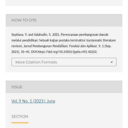
HOW TO CITE
Septiana, Y. and Salahudin, S. 2021. Perencanaan pembangunan daerah
melalui pendidikan: Sebuah kajian pustaka terstruktur (systematic literature
review).
Jurnal Pembangunan Pendidikan: Fondasi dan Aplikasi
. 9, 1 (Sep.
2021), 31–41. DOI:https://doi.org/10.21831/jppfa.v9i1.42222.
More Citation Formats
ISSUE
Vol. 9 No. 1 (2021): June
SECTION