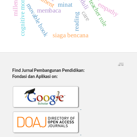
peduli
cognitive moral
teacher role
empathy
minat
movable book
membaca
care
reading
siaga bencana
Find Jurnal Pembangunan Pendidikan:
Fondasi dan Aplikasi on: