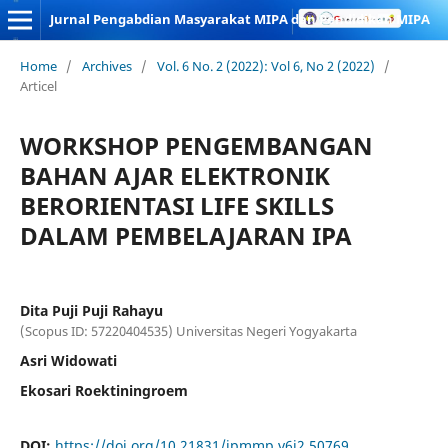
Jurnal Pengabdian Masyarakat MIPA dan Pendidikan MIPA
Home
/
Archives
/
Vol. 6 No. 2 (2022): Vol 6, No 2 (2022)
/
Articel
WORKSHOP PENGEMBANGAN
BAHAN AJAR ELEKTRONIK
BERORIENTASI LIFE SKILLS
DALAM PEMBELAJARAN IPA
Dita Puji Puji Rahayu
(Scopus ID: 57220404535) Universitas Negeri Yogyakarta
Asri Widowati
Ekosari Roektiningroem
DOI:
https://doi.org/10.21831/jpmmp.v6i2.50769