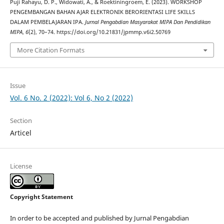
Puji Rahayu, D. P., Widowati, A., & Roektiningroem, E. (2023). WORKSHOP
PENGEMBANGAN BAHAN AJAR ELEKTRONIK BERORIENTASI LIFE SKILLS
DALAM PEMBELAJARAN IPA.
Jurnal Pengabdian Masyarakat MIPA Dan Pendidikan
MIPA
,
6
(2), 70–74. https://doi.org/10.21831/jpmmp.v6i2.50769
More Citation Formats
Issue
Vol. 6 No. 2 (2022): Vol 6, No 2 (2022)
Section
Articel
License
Copyright Statement
In order to be accepted and published by Jurnal Pengabdian