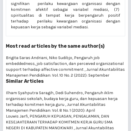
signifikan perilaku kewargaan organisasi dengan
komitmen afektif sebagai variabel mediasi, (7)
spiritualitas di tempat kerja berpengaruh positif
terhadap perilaku kewargaan organisasi dengan
kepuasan kerja sebagai variabel mediasi.
Most read articles by the same author(s)
Brigita Saras Andriani, Niko Sudibjo,
Pengaruh job
embeddedness, job satisfaction, dan perceived organizational
support terhadap affective commitment
,
Jurnal Akuntabilitas
Manajemen Pendidikan: Vol. 10 No. 2 (2022): September
Similar Articles
Ilham Syahputra Saragih, Dedi Suhendro,
Pengaruh iklim
organisasi sekolah, budaya kerja guru, dan kepuasan kerja
terhadap komitmen kerja guru
,
Jurnal Akuntabilitas
Manajemen Pendidikan: Vol. 8 No. 1 (2020): April
Louwis Jarfi,
PENGARUH KEPUASAN, PENGALAMAN, DAN
KESEJAHTERAAN TERHADAP KOMITMEN KERJA GURU SMA
NEGERI DI KABUPATEN MANOKWARI
,
Jurnal Akuntabilitas