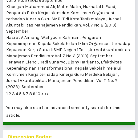
Vol. 3 No. 2 (2015): September
Khodijah Muhammad Ali, Matin Matin, Nurhatatti Fuad,
Pengaruh Etika Kerja Islam dan Komitmen Organisasi
terhadap Kinerja Guru SMP IT di Kota Tasikmalaya
,
Jurnal
Akuntabilitas Manajemen Pendidikan: Vol. 7 No. 2 (2019):
September
Hasrat A Aimang, Wahyudin Rahman,
Pengaruh
Kepemimpinan Kepala Sekolah dan Iklim Organisasi terhadap
Kepuasan Kerja Guru di SMP Negeri 1 Toili
,
Jurnal Akuntabilitas
Manajemen Pendidikan: Vol. 7 No. 2 (2019): September
Feriawan Efendi, Hadi Sunaryo, Djony Harijanto,
Efektivitas
Kepemimpinan Transformasional Kepala Sekolah melalui
Komitmen Kerja terhadap Kinerja Guru Merdeka Belajar
,
Jurnal Akuntabilitas Manajemen Pendidikan: Vol. 11 No. 2
(2023): September
1
2
3
4
5
6
7
8
9
10
>
>>
You may also
start an advanced similarity search
for this
article.
Dimension Badge