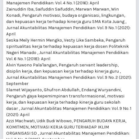
Manajemen Pendidikan: Vol. 4 No. 1 (2016): April
Zainuddin Iba, Saifuddin Saifuddin, Marwan Marwan, Win
Konadi,
Pengaruh motivasi, budaya organisasi, lingkungan,
dan kepuasan kerja terhadap kinerja guru SMA Kota Juang
,
Jurnal Akuntabilitas Manajemen Pendidikan: Vol. 9 No. 1 (2021):
April
Seska Meily Hermin Mengko, Vesty Like Sambeka,
Pengaruh
spiritualitas kerja terhadap kepuasan kerja dosen Politeknik
Negeri Manado
,
Jurnal Akuntabilitas Manajemen Pendidikan:
Vol. 6 No. 1 (2018): April
Alvin Yuwono Pala'langan,
Pengaruh servant leadership,
disiplin kerja, dan kepuasan kerja terhadap kinerja guru
,
Jurnal Akuntabilitas Manajemen Pendidikan: Vol. 9 No. 2 (2021):
September
Slamet Wijayanto, Ghufron Abdullah, Endang Wuryandini,
Pengaruh gaya kepemimpinan transformasional, motivasi
kerja, dan kepuasan kerja terhadap kinerja guru sekolah
dasar
,
Jurnal Akuntabilitas Manajemen Pendidikan: Vol. 9 No. 1
(2021): April
Azzi Machwati, Udik Budi Wibowo,
PENGARUH BUDAYA KERJA,
KOMITMEN, MOTIVASI KERJA GURU TERHADAP IKLIM
ORGANISASI SD
,
Jurnal Akuntabilitas Manajemen Pendidikan: