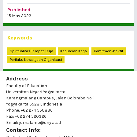
Published
15 May 2023
Keywords
Spiritualitas Tempat Kerja
Kepuasan Kerja
Komitmen Afektif
Perilaku Kewargaan Organisasi
Address
Faculty of Education
Universitas Negeri Yogyakarta
Karangmalang Campus, Jalan Colombo No. 1
Yogyakarta 55281, Indonesia
Phone: +62 274 550836
Fax: +62 274 520326
Email: jurnalamp@uny.ac.id
Contact Info: