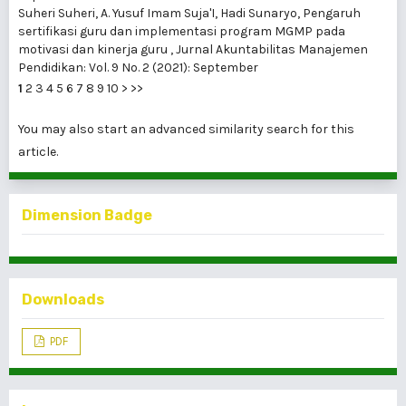
Suheri Suheri, A. Yusuf Imam Suja'I, Hadi Sunaryo,
Pengaruh
sertifikasi guru dan implementasi program MGMP pada
motivasi dan kinerja guru
,
Jurnal Akuntabilitas Manajemen
Pendidikan: Vol. 9 No. 2 (2021): September
1
2
3
4
5
6
7
8
9
10
>
>>
You may also
start an advanced similarity search
for this
article.
Dimension Badge
Downloads
PDF