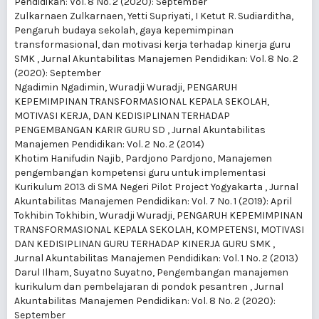
Pendidikan: Vol. 8 No. 2 (2020): September
Zulkarnaen Zulkarnaen, Yetti Supriyati, I Ketut R. Sudiarditha,
Pengaruh budaya sekolah, gaya kepemimpinan
transformasional, dan motivasi kerja terhadap kinerja guru
SMK
,
Jurnal Akuntabilitas Manajemen Pendidikan: Vol. 8 No. 2
(2020): September
Ngadimin Ngadimin, Wuradji Wuradji,
PENGARUH
KEPEMIMPINAN TRANSFORMASIONAL KEPALA SEKOLAH,
MOTIVASI KERJA, DAN KEDISIPLINAN TERHADAP
PENGEMBANGAN KARIR GURU SD
,
Jurnal Akuntabilitas
Manajemen Pendidikan: Vol. 2 No. 2 (2014)
Khotim Hanifudin Najib, Pardjono Pardjono,
Manajemen
pengembangan kompetensi guru untuk implementasi
Kurikulum 2013 di SMA Negeri Pilot Project Yogyakarta
,
Jurnal
Akuntabilitas Manajemen Pendidikan: Vol. 7 No. 1 (2019): April
Tokhibin Tokhibin, Wuradji Wuradji,
PENGARUH KEPEMIMPINAN
TRANSFORMASIONAL KEPALA SEKOLAH, KOMPETENSI, MOTIVASI
DAN KEDISIPLINAN GURU TERHADAP KINERJA GURU SMK
,
Jurnal Akuntabilitas Manajemen Pendidikan: Vol. 1 No. 2 (2013)
Darul Ilham, Suyatno Suyatno,
Pengembangan manajemen
kurikulum dan pembelajaran di pondok pesantren
,
Jurnal
Akuntabilitas Manajemen Pendidikan: Vol. 8 No. 2 (2020):
September