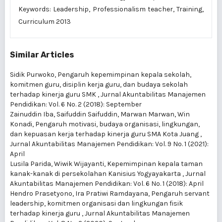
Keywords: Leadership, Professionalism teacher, Training,
Curriculum 2013
Similar Articles
Sidik Purwoko,
Pengaruh kepemimpinan kepala sekolah,
komitmen guru, disiplin kerja guru, dan budaya sekolah
terhadap kinerja guru SMK
,
Jurnal Akuntabilitas Manajemen
Pendidikan: Vol. 6 No. 2 (2018): September
Zainuddin Iba, Saifuddin Saifuddin, Marwan Marwan, Win
Konadi,
Pengaruh motivasi, budaya organisasi, lingkungan,
dan kepuasan kerja terhadap kinerja guru SMA Kota Juang
,
Jurnal Akuntabilitas Manajemen Pendidikan: Vol. 9 No. 1 (2021):
April
Lusila Parida, Wiwik Wijayanti,
Kepemimpinan kepala taman
kanak-kanak di persekolahan Kanisius Yogyayakarta
,
Jurnal
Akuntabilitas Manajemen Pendidikan: Vol. 6 No. 1 (2018): April
Hendro Prasetyono, Ira Pratiwi Ramdayana,
Pengaruh servant
leadership, komitmen organisasi dan lingkungan fisik
terhadap kinerja guru
,
Jurnal Akuntabilitas Manajemen