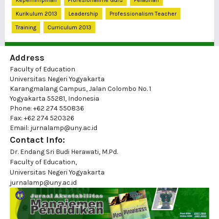
Kepemimpinan
Profesionalime Guru
Pelatihan
Kurikulum 2013
Leadership
Professionalism Teacher
Training
Curriculum 2013
Address
Faculty of Education
Universitas Negeri Yogyakarta
Karangmalang Campus, Jalan Colombo No. 1
Yogyakarta 55281, Indonesia
Phone: +62 274 550836
Fax: +62 274 520326
Email: jurnalamp@uny.ac.id
Contact Info:
Dr. Endang Sri Budi Herawati, M.Pd.
Faculty of Education,
Universitas Negeri Yogyakarta
jurnalamp@uny.ac.id