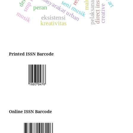
direct instruction
maluku
masyarakat urban
seni musik
creative
peran
musik
eksistensi
kreativitas
Printed ISSN Barcode
Online ISSN Barcode