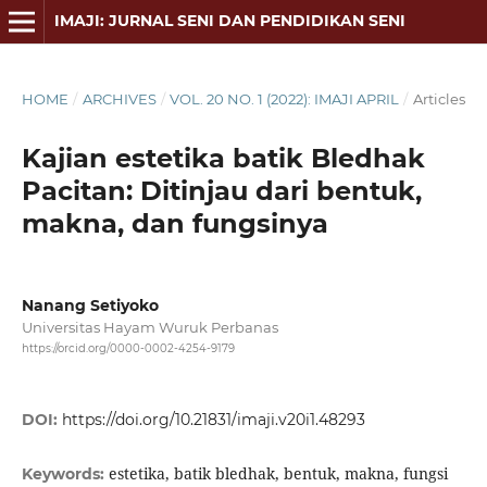
IMAJI: JURNAL SENI DAN PENDIDIKAN SENI
HOME
/
ARCHIVES
/
VOL. 20 NO. 1 (2022): IMAJI APRIL
/
Articles
Kajian estetika batik Bledhak
Pacitan: Ditinjau dari bentuk,
makna, dan fungsinya
Nanang Setiyoko
Universitas Hayam Wuruk Perbanas
https://orcid.org/0000-0002-4254-9179
DOI:
https://doi.org/10.21831/imaji.v20i1.48293
estetika, batik bledhak, bentuk, makna, fungsi
Keywords: