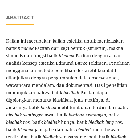
ABSTRACT
Kajian ini merupakan kajian estetika untuk menjelaskan
batik
bledhak
Pacitan dari segi bentuk (struktur), makna
simbolis dan fungsi batik
bledhak
Pacitan dengan acuan
analisis konsep estetika Edmund Burke Feldman. Penelitian
menggunakan metode penelitian deskriptif kualitatif
dilanjutkan dengan pengumpulan data observasional,
wawancara mendalam, dan dokumentasi. Hasil penelitian
menunjukkan bahwa batik
bledhak
Pacitan dapat
digolongkan menurut klasifikasi jenis motifnya, di
antaranya batik
bledhak
motif tumbuhan terdiri dari batik
bledhak sembagen
awal, batik
bledhak sembagen,
batik
bledhak ros,
batik
bledhak
bunga, batik
bledhak lung ros,
batik
bledhak
jahe-jahe dan batik
bledhak
motif hewan
terdiri dari batik
bledhak
sepasang merpati, batik
bledhak