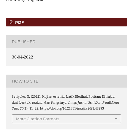
PDF
PUBLISHED
30-04-2022
HOW TO CITE
Setiyoko, N. (2022). Kajian estetika batik Bledhak Pacitan: Ditinjau
dari bentuk, makna, dan fungsinya.
Imaji: Jurnal Seni Dan Pendidikan
Seni
,
20
(1), 11–22. https://doi.org/10.21831/imaji.v20i1.48293
More Citation Formats