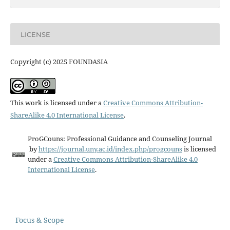
LICENSE
Copyright (c) 2025 FOUNDASIA
This work is licensed under a
Creative Commons Attribution-
ShareAlike 4.0 International License
.
ProGCouns: Professional Guidance and Counseling Journal
by
https://journal.uny.ac.id/index.php/progcouns
is licensed
under a
Creative Commons Attribution-ShareAlike 4.0
International License
.
Focus & Scope