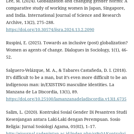
Lee, M. (2024). Globalization and changing gender norms: A
comparative study of working women in Japan, Singapore,
and India. International Journal of Science and Research
Archive, 13(2), 275–288.
https://doi.org/10.30574/ijsra.2024.13.2.2090
Ruspini, E. (2025). Towards an inclusive (post) globalization?
Women as agents of change. Dialogues in Sociology, 1(1), 46-
52.
Salguero-Velázque, M. A., & Tabares Castañeda, D. I. (2018).
It’s difficult to be a man, but it’s even more difficult to be an
indigenous man: in/EXISTING masculine identities. La
Manzana de La Discordia, 13(1), 89.
https://doi.org/10.25100/lamanzanadeladiscordia.v13i1.6735
Salim, L. (2020). Kontruksi Sosial Gender Di Pesantren Studi
Kesenjangan antara Laki-Laki dengan Perempuan. Sosio
Religia: Jurnal Sosiologi Agama, 01(02), 1–17.
http://ejournal.radenintan.ac.id/index.php/sr%0AKontruksi