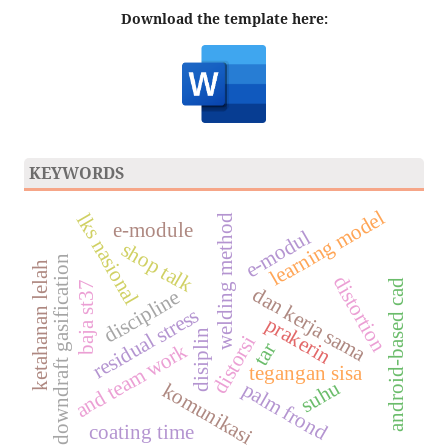
Download the template here:
KEYWORDS
learning model
lks nasional
welding method
e-module
e-modul
shop talk
downdraft gasification
ketahanan lelah
distortion
android-based cad
baja st37
dan kerja sama
discipline
residual stress
prakerin
disiplin
distorsi
tar
and team work
tegangan sisa
suhu
palm frond
komunikasi
coating time