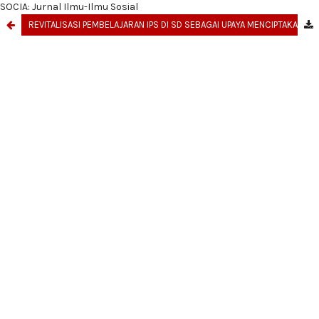
SOCIA: Jurnal Ilmu-Ilmu Sosial
REVITALISASI PEMBELAJARAN IPS DI SD SEBAGAI UPAYA MENCIPTAKAN PESERTA DIDIK YANG BERKARAKTER