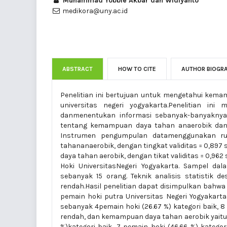
Muhammad Yobbie Akbar dan Widiyanto
medikora@uny.ac.id
ABSTRACT
HOW TO CITE
AUTHOR BIOGR
Penelitian ini bertujuan untuk mengetahui kem
universitas negeri yogyakarta.Penelitian ini
danmenentukan informasi sebanyak-banyaknya
tentang kemampuan daya tahan anaerobik dan d
Instrumen pengumpulan datamenggunakan run
tahananaerobik, dengan tingkat validitas = 0,897 se
daya tahan aerobik, dengan tikat validitas = 0,962
Hoki UniversitasNegeri Yogyakarta. Sampel dal
sebanyak 15 orang. Teknik analisis statistik des
rendah.Hasil penelitian dapat disimpulkan ba
pemain hoki putra Universitas Negeri Yogyakart
sebanyak 4pemain hoki (26.67 %) kategori baik, 8
rendah, dan kemampuan daya tahan aerobik yaituse
%)kategori baik, 7 pemain hoki (46.66 %) katego