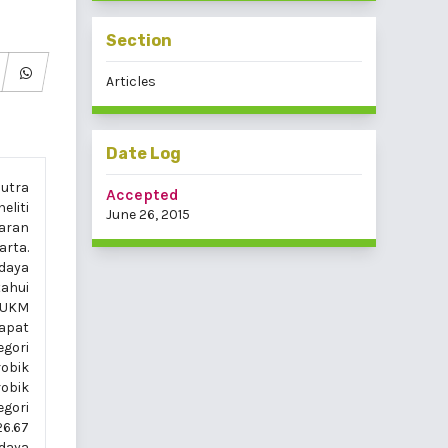
Section
Articles
Date Log
putra
Accepted
liti
June 26, 2015
aran
rta.
daya
tahui
h UKM
apat
egori
obik
robik
egori
26.67
 daya