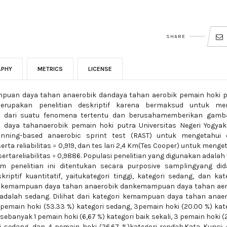
SHARE
APHY
METRICS
LICENSE
ampuan daya tahan anaerobik dandaya tahan aerobik pemain hoki 
 merupakan penelitian deskriptif karena bermaksud untuk mene
 dari suatu fenomena tertentu dan berusahamemberikan gamb
aya tahanaerobik pemain hoki putra Universitas Negeri Yogyaka
ning-based anaerobic sprint test (RAST) untuk mengetahui 
rta reliabilitas = 0,919, dan tes lari 2,4 Km(Tes Cooper) untuk menge
 sertareliabilitas = 0,9886. Populasi penelitian yang digunakan adala
am penelitian ini ditentukan secara purposive samplingyang did
kriptif kuantitatif, yaitukategori tinggi, kategori sedang, dan kat
hwa kemampuan daya tahan anaerobik dankemampuan daya tahan aer
aadalah sedang. Dilihat dari kategori kemampuan daya tahan anae
 pemain hoki (53.33 %) kategori sedang, 3pemain hoki (20.00 %) kat
banyak 1 pemain hoki (6,67 %) kategori baik sekali, 3 pemain hoki (
ri sedang, dan 4 pemain hoki (26.67 %)kategori rendah.Kata Kunci: