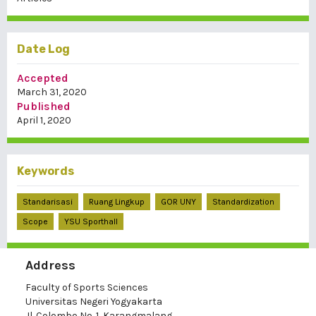
Date Log
Accepted
March 31, 2020
Published
April 1, 2020
Keywords
Standarisasi
Ruang Lingkup
GOR UNY
Standardization
Scope
YSU Sporthall
Address
Faculty of Sports Sciences
Universitas Negeri Yogyakarta
Jl. Colombo No. 1, Karangmalang