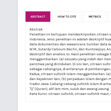
ABSTRACT
HOW TO CITE
METRICS
Abstrak
Penelitian ini bertujuan mendeskripsikan citraan 
Indonesia. Jenis penelitian ini adalah deskriptif 
data dokumentasi dan wawancara. Sumber data ada
W.M., Sutardji Calzoum Bachri, dan Kuntowijoyo. A
deskriptif dan analisis isi. Hasil penelitian sebagai
menggambarkan: (a) sesuatu yang indah dan menge
peristiwa yang dirindukan. Di sisi lain, citraan su
sebagai cabangnya, di antaranya: di pembaringan
Kedua, citraan sufistik Islam menggambarkan: (a)
dan keyakinan lain; (b) perpaduan Islam dengan 
tradisi Jawa. Cabang-cabang sufistik Islam di an
"Q" (Quran), alif lam mim, suluk dan awang uwung.
Kata kunci: citraan sufistik, citraan sufistik maut,