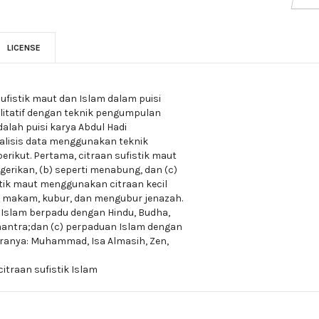
LICENSE
sufistik maut dan Islam dalam puisi
kualitatif dengan teknik pengumpulan
lah puisi karya Abdul Hadi
nalisis data menggunakan teknik
 berikut. Pertama, citraan sufistik maut
rikan, (b) seperti menabung, dan (c)
fistik maut menggunakan citraan kecil
, makam, kubur, dan mengubur jenazah.
 Islam berpadu dengan Hindu, Budha,
mantra;dan (c) perpaduan Islam dengan
taranya: Muhammad, Isa Almasih, Zen,
 citraan sufistik Islam